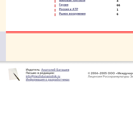
Мировая торговля
4
Грузия
66
Россия и АТР
1
Рынок вооружения
6
Издатель:
Анатолий Баташев
Письмо в редакцию:
© 2004–2005 ООО «Междунар
info@mezhdunarodnik.ru
Лицензия Росохранкультуры Э
Информация о разработчиках