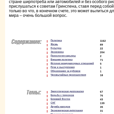
стране ширпотреба или автомобилей и без особого ри
прислушаться к советам Гринспена, ставя перед собой
только во что, в конечном счете, это может вылиться 
мира – очень большой вопрос.
Политика
1162
Жизнь
89
Культура
22
Экономика
204
Психология карьеры
2
Внешняя политика
71
История международных отношений
5
Речи и выступления
1
Образование за рубежом
1
Чрезвычайные происшествия
18
Энергетическая дипломатия
67
Борьба с террором
76
Ближний Восток
43
СНГ
139
Дружба народов
35
Экономическая интеграция
31