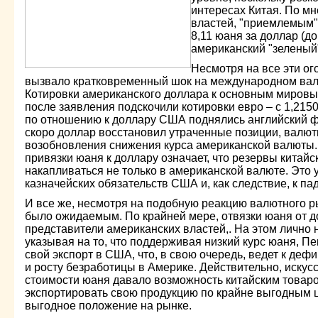
интересах Китая. По м
властей, "приемлемым"
8,11 юаня за доллар (д
американский "зеленый"
Несмотря на все эти о
вызвало кратковременный шок на международном ва
Котировки американского доллара к основным мировы
после заявления подскочили котировки евро – с 1,215
по отношению к доллару США поднялись английский фу
скоро доллар восстановил утраченные позиции, валю
возобновления снижения курса американской валюты. 
привязки юаня к доллару означает, что резервы китайс
накапливаться не только в американской валюте. Это 
казначейских обязательств США и, как следствие, к п
И все же, несмотря на подобную реакцию валютного р
было ожидаемым. По крайней мере, отвязки юаня от 
представители американских властей,. На этом лично
указывая на то, что поддерживая низкий курс юаня, П
свой экспорт в США, что, в свою очередь, ведет к деф
и росту безработицы в Америке. Действительно, иску
стоимости юаня давало возможность китайским товар
экспортировать свою продукцию по крайне выгодным ц
выгодное положение на рынке.