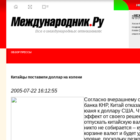
«МЕ
№ 10 (7
Хосни 
поздра
РАМИ
ответст
ОБЗОР ПРЕССЫ
Китайцы поставили доллар на колени
2005-07-22 16:12:55
Согласно вчерашнему 
банка КНР, Китай отказ
юаня к доллару США. Ч
эффект от своего реше
отпускать китайскую в
никто не собирается – 
корзине валют и будет
уровне, поскольку резк