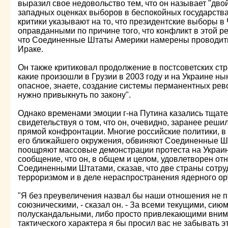
выразил свое недовольство тем, что он называет "дв
западных оценках выборов в беспокойных государствах,
критики указывают на то, что президентские выборы в
оправданными по причине того, что конфликт в этой р
что Соединенные Штаты Америки намерены проводит
Ираке.
Он также критиковал продолжение в постсоветских стр
какие произошли в Грузии в 2003 году и на Украине н
опасное, знаете, создание системы перманентных револ
нужно привыкнуть по закону".
Однако временами эмоции г-на Путина казались тщат
свидетельствуя о том, что он, очевидно, заранее решил
прямой конфронтации. Многие российские политики, в 
его ближайшего окружения, обвиняют Соединенные Шта
поощряют массовые демонстрации протеста на Украине
сообщение, что он, в общем и целом, удовлетворен о
Соединенными Штатами, сказав, что две страны сотру
терроризмом и в деле нераспространения ядерного ор
"Я без преувеличения назвал бы наши отношения не п
союзническими, - сказал он. - За всеми текущими, сию
полускандальными, либо просто привлекающими вни
тактического характера я бы просил вас не забывать 