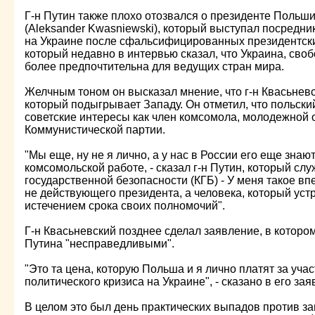
Г-н Путин также плохо отозвался о президенте Польш
(Aleksander Kwasniewski), который выступал посредни
на Украине после сфальсифицированных президентски
который недавно в интервью сказал, что Украина, своб
более предпочтительна для ведущих стран мира.
Желчным тоном он высказал мнение, что г-н Квасьнев
который подыгрывает Западу. Он отметил, что польски
советские интересы как член комсомола, молодежной 
Коммунистической партии.
"Мы еще, ну не я лично, а у нас в России его еще знаю
комсомольской работе, - сказал г-н Путин, который сл
государственной безопасности (КГБ) - У меня такое вп
не действующего президента, а человека, который устр
истечением срока своих полномочий".
Г-н Квасьневский позднее сделал заявление, в которо
Путина "несправедливыми".
"Это та цена, которую Польша и я лично платят за уча
политического кризиса на Украине", - сказано в его зая
В целом это был день практических выпадов против за