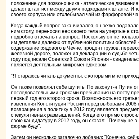
положение для позвоночника - атлетические движения,
делает штангист между двумя подходами к штанге. Ин
своего корпуса или отхлебывал чай из фарфоровой ча
Когда каждый вопрос заканчивался, он резко подавалс
ним столу, переносил вес своего тела на упертые в сто
подробно отвечать на вопрос. Поскольку он не польз
им деталями далеких от публичной политики областей 
содержание рядового в Чечне, процент грузов, перев
железной дороге, положения декларации о судьбе четы
году подписали Советский Союз и Япония - свидетельст
является деятельным микроменеджером.
"Я стараюсь читать документы, с которыми мне приходи
Он также позволял себе шутить. По закону г-н Путин о
последовательными сроками пребывания на посту през
первый год его второго срока. Возможность его третье
изменения Конституции России перед выборами 2008 
возвращения в политику в 2012 году является предме
спекулятивных размышлений. Когда его прямо спросили
свою кандидатуру в 2012 году, он сказал: "Почему не в
форме буду".
Затем он несколько загадочно добавил: "Конечно, сейч