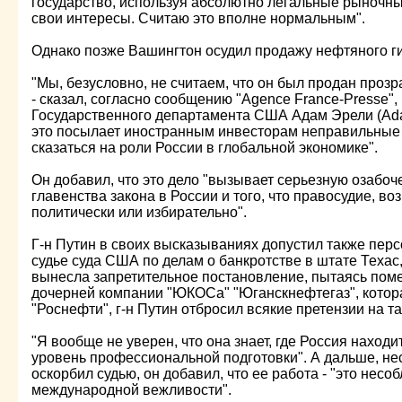
государство, используя абсолютно легальные рыночн
свои интересы. Считаю это вполне нормальным".
Однако позже Вашингтон осудил продажу нефтяного ги
"Мы, безусловно, не считаем, что он был продан проз
- сказал, согласно сообщению "Agence France-Presse",
Государственного департамента США Адам Эрели (Adam 
это посылает иностранным инвесторам неправильные 
сказаться на роли России в глобальной экономике".
Он добавил, что это дело "вызывает серьезную озабо
главенства закона в России и того, что правосудие, в
политически или избирательно".
Г-н Путин в своих высказываниях допустил также пер
судье суда США по делам о банкротстве в штате Техас
вынесла запретительное постановление, пытаясь пом
дочерней компании "ЮКОСа" "Юганскнефтегаз", котор
"Роснефти", г-н Путин отбросил всякие претензии на та
"Я вообще не уверен, что она знает, где Россия находит
уровень профессиональной подготовки". А дальше, нес
оскорбил судью, он добавил, что ее работа - "это нес
международной вежливости".