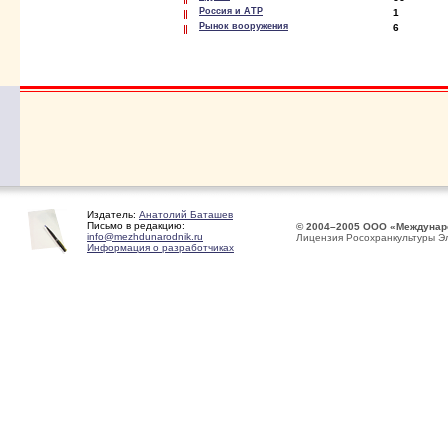
Россия и АТР
1
Рынок вооружения
6
Издатель:
Анатолий Баташев
Письмо в редакцию:
© 2004–2005 ООО «Междунар
info@mezhdunarodnik.ru
Лицензия Росохранкультуры Э
Информация о разработчиках