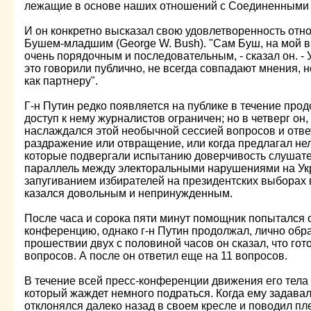
лежащие в основе наших отношений с Соединенными
И он конкретно высказал свою удовлетворенность от
Бушем-младшим (George W. Bush). "Сам Буш, на мой в
очень порядочным и последовательным, - сказал он. - 
это говорили публично, не всегда совпадают мнения, 
как партнеру".
Г-н Путин редко появляется на публике в течение про
доступ к нему журналистов ограничен; но в четверг он,
наслаждался этой необычной сессией вопросов и отв
раздражение или отвращение, или когда предлагал н
которые подвергали испытанию доверчивость слушате
параллель между электоральными нарушениями на Укра
запугиванием избирателей на президентских выборах 
казался довольным и непринужденным.
После часа и сорока пяти минут помощник попытался 
конференцию, однако г-н Путин продолжал, лично обр
прошествии двух с половиной часов он сказал, что гот
вопросов. А после он ответил еще на 11 вопросов.
В течение всей пресс-конференции движения его тела
который жаждет немного подраться. Когда ему задавал
отклонялся далеко назад в своем кресле и поводил пл