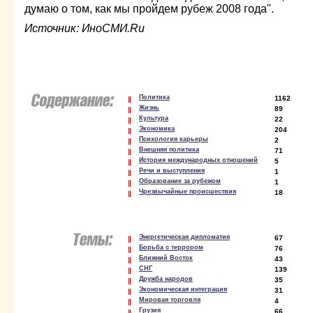
думаю о том, как мы пройдем рубеж 2008 года".
Источник: ИноСМИ.Ru
Политика
1162
Жизнь
89
Культура
22
Экономика
204
Психология карьеры
2
Внешняя политика
71
История международных отношений
5
Речи и выступления
1
Образование за рубежом
1
Чрезвычайные происшествия
18
Энергетическая дипломатия
67
Борьба с террором
76
Ближний Восток
43
СНГ
139
Дружба народов
35
Экономическая интеграция
31
Мировая торговля
4
Грузия
66