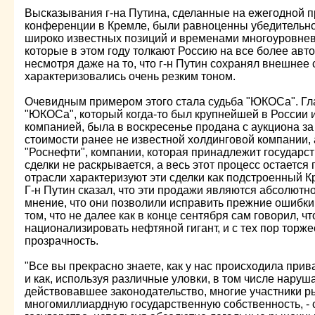
Высказывания г-на Путина, сделанные на ежегодной п
конференции в Кремле, были равноценны убедительн
широко известных позиций и временами многоуровнев
которые в этом году толкают Россию на все более авто
несмотря даже на то, что г-н Путин сохранял внешнее 
характеризовались очень резким тоном.
Очевидным примером этого стала судьба "ЮКОСа". Гл
"ЮКОСа", который когда-то был крупнейшей в России
компанией, была в воскресенье продана с аукциона за
стоимости ранее не известной холдинговой компании,
"Роснефти", компании, которая принадлежит государст
сделки не раскрывается, а весь этот процесс остается
отрасли характеризуют эти сделки как подстроенный 
Г-н Путин сказал, что эти продажи являются абсолютн
мнение, что они позволили исправить прежние ошибки
том, что не далее как в конце сентября сам говорил, 
национализировать нефтяной гигант, и с тех пор торж
прозрачность.
"Все вы прекрасно знаете, как у нас происходила прива
и как, используя различные уловки, в том числе нару
действовавшее законодательство, многие участники р
многомиллиардную государственную собственность, - с