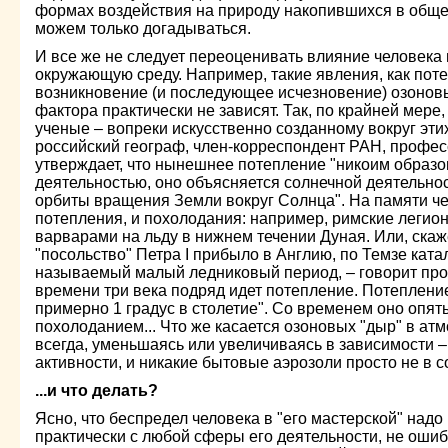
формах воздействия на природу накопившихся в обще
можем только догадываться.
И все же не следует переоценивать влияние человека 
окружающую среду. Например, такие явления, как пот
возникновение (и последующее исчезновение) озоновы
фактора практически не зависят. Так, по крайней мер
ученые – вопреки искусственно созданному вокруг эт
российский географ, член-корреспондент РАН, профе
утверждает, что нынешнее потепление "никоим образо
деятельностью, оно объясняется солнечной деятельнос
орбиты вращения Земли вокруг Солнца". На памяти че
потепления, и похолодания: например, римские легион
варварами на льду в нижнем течении Дуная. Или, скаж
"посольство" Петра I прибыло в Англию, по Темзе катал
называемый малый ледниковый период, – говорит проф
времени три века подряд идет потепление. Потеплени
примерно 1 градус в столетие". Со временем оно опят
похолоданием... Что же касается озоновых "дыр" в ат
всегда, уменьшаясь или увеличиваясь в зависимости –
активности, и никакие бытовые аэрозоли просто не в с
...и что делать?
Ясно, что беспредел человека в "его мастерской" надо
практически с любой сферы его деятельности, не оши