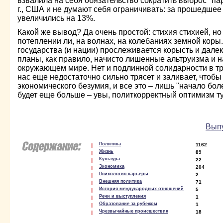
взвалила на себя обязательство сократить выброс "па
г., США и не думают себя ограничивать: за прошедше
увеличились на 13%.
Какой же вывод? Да очень простой: стихия стихией, но
потеплении ли, на волнах, на колебаниях земной коры
государства (и нации) прослеживается корысть и дале
планы, как правило, начисто лишенные альтруизма и 
окружающем мире. Нет и подлинной солидарности в тру
нас еще недостаточно сильно трясет и заливает, чтоб
экономического безумия, и все это – лишь "начало бол
будет еще больше – увы, политкорректный оптимизм ту
Выпу
Политика
1162
Жизнь
89
Культура
22
Экономика
204
Психология карьеры
2
Внешняя политика
71
История международных отношений
5
Речи и выступления
1
Образование за рубежом
1
Чрезвычайные происшествия
18