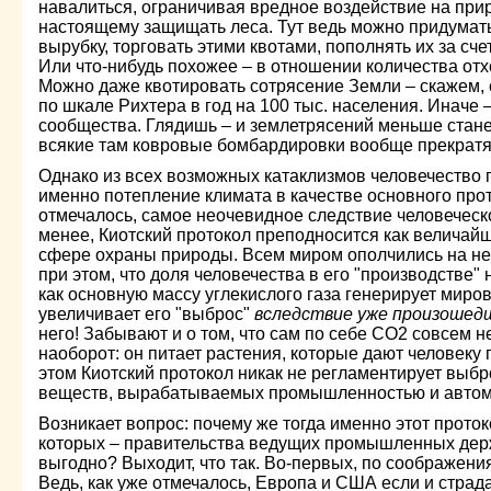
навалиться, ограничивая вредное воздействие на прир
настоящему защищать леса. Тут ведь можно придумать
вырубку, торговать этими квотами, пополнять их за сч
Или что-нибудь похожее – в отношении количества от
Можно даже квотировать сотрясение Земли – скажем, 
по шкале Рихтера в год на 100 тыс. населения. Иначе
сообщества. Глядишь – и землетрясений меньше стане
всякие там ковровые бомбардировки вообще прекратя
Однако из всех возможных катаклизмов человечество 
именно потепление климата в качестве основного проти
отмечалось, самое неочевидное следствие человеческ
менее, Киотский протокол преподносится как величай
сфере охраны природы. Всем миром ополчились на не
при этом, что доля человечества в его "производстве" 
как основную массу углекислого газа генерирует миров
увеличивает его "выброс"
вследствие уже произошед
него! Забывают и о том, что сам по себе СО2 совсем н
наоборот: он питает растения, которые дают человеку 
этом Киотский протокол никак не регламентирует выб
веществ, вырабатываемых промышленностью и авто
Возникает вопрос: почему же тогда именно этот проток
которых – правительства ведущих промышленных дер
выгодно? Выходит, что так. Во-первых, по соображени
Ведь, как уже отмечалось, Европа и США если и страдаю