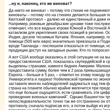
...ну и, наконец, кто же виноват?
Да никто не виноват – потому что стихии не подчиняют
виноваты – потому что на стихиях делается большая п
Киотский протокол – далеко не единственный и даже 
Например, роковые декабрьские цунами тоже послужи
отмечают, что все видные игроки Южной и Восточной 
катаклизм для укрепления своих позиций в регионе. О
Индия, доселе теснимые Китаем. Япония, например, 
помощи (500 млн евро) значительно превзошла и Подн
вроде Таиланда – поспешили отказаться от помощи, но
продукции доступ на западные рынки. Кто-то попросил с
А вот США вообще оказались в этой ситуации не на вы
предоставленная США, показалась скупердяйской в ср
выделены странами, намного беднее Америки. Малон
предоставила сумму, более чем в 2 раза превышающу
Европа – больше в 5 раз, – отметил по этому поводу 
Университета и лауреат Нобелевской премии по эконо
заставило многих наблюдателей задуматься над тем фа
страна на планете обычно крайне мелочится при пре
что еще больше ощущается, если сравнивать эти цифр
проведение военных кампаний". Однако Вашингтон тру
непоследовательности: точно так же отстраненно он от
протоколу, сначала подписав его, а потом выйдя из игр