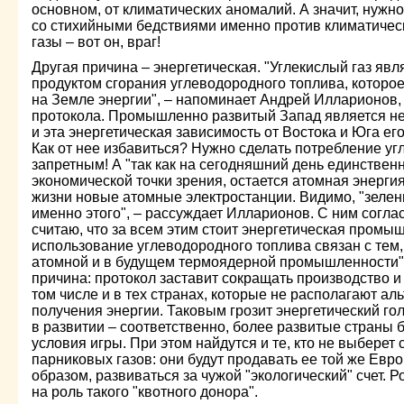
основном, от климатических аномалий. А значит, нужн
со стихийными бедствиями именно против климатиче
газы – вот он, враг!
Другая причина – энергетическая. "Углекислый газ яв
продуктом сгорания углеводородного топлива, которо
на Земле энергии", – напоминает Андрей Илларионов, 
протокола. Промышленно развитый Запад является не
и эта энергетическая зависимость от Востока и Юга его
Как от нее избавиться? Нужно сделать потребление у
запретным! А "так как на сегодняшний день единствен
экономической точки зрения, остается атомная энергия
жизни новые атомные электростанции. Видимо, "зелены
именно этого", – рассуждает Илларионов. С ним согла
считаю, что за всем этим стоит энергетическая промы
использование углеводородного топлива связан с тем,
атомной и в будущем термоядерной промышленности". 
причина: протокол заставит сокращать производство 
том числе и в тех странах, которые не располагают а
получения энергии. Таковым грозит энергетический го
в развитии – соответственно, более развитые страны б
условия игры. При этом найдутся и те, кто не выберет
парниковых газов: они будут продавать ее той же Евро
образом, развиваться за чужой "экологический" счет. Р
на роль такого "квотного донора".