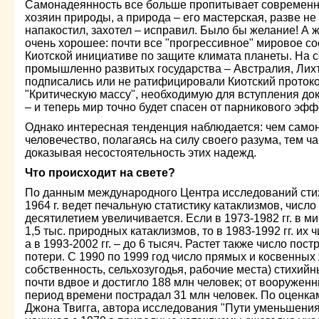
Самонадеянность все больше пропитывает современн
хозяин природы, а природа – его мастерская, разве не 
напакостил, захотел – исправил. Было бы желание! А же
очень хорошее: почти все "прогрессивное" мировое со
Киотской инициативе по защите климата планеты. На 
промышленно развитых государства – Австралия, Лих
подписались или не ратифицировали Киотский протокол
"Критическую массу", необходимую для вступления док
– и теперь мир точно будет спасен от парникового эффе
Однако интересная тенденция наблюдается: чем само
человечество, полагаясь на силу своего разума, тем ча
доказывая несостоятельность этих надежд.
Что происходит на свете?
По данным международного Центра исследований стих
1964 г. ведет печальную статистику катаклизмов, числ
десятилетием увеличивается. Если в 1973-1982 гг. в 
1,5 тыс. природных катаклизмов, то в 1983-1992 гг. их ч
а в 1993-2002 гг. – до 6 тысяч. Растет также число по
потери. С 1990 по 1999 год число прямых и косвенных 
собственность, сельхозугодья, рабочие места) стихий
почти вдвое и достигло 188 млн человек; от вооруженн
период времени пострадал 31 млн человек. По оценка
Джона Твигга, автора исследования "Пути уменьшения