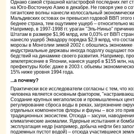
Однако самой страшной катастрофой последних лет с
на Юго-Восточную Азию в декабре. Не говоря уже о со
гигантские волны нанесли колоссальный экономически
Мальдивских остовах он превысил годовой ВВП этого г
беднее страна, тем ощутимее ущерб – относительно м
Например, в 1997-1998 гг. ураган "Эль-Ниньо" причи
Штатам в размере $1,96 млрд, или 0,03% от ВВП стран
нанесло ущерб Эквадору порядка $2,9 млрд, что сост
морозы в Монголии зимой 2002 г. обошлись экономике
индустриальные державы иногда подолгу ощущают по
бедствий на динамике своего развития. Например, пр
землетрясение в Японии, нанеся ущерб в $155 млн, н
префектуры Кобе: даже в 2003 г. объемы экономическо
15% ниже уровня 1994 года.
...а почему?
Практически все исследователи согласны с тем, что х
человека является основным фактором, "настраивающ
Создание крупных мегаполисов и промышленных центр
регулирование сброса воды в реках, загрязнение окр
отдельных компонентов флоры и фауны – все это при
традиционных экосистем. Отсюда – засухи, наводнения
климатические аномалии. Ядерные испытания и бомба
эксплуатация недр (например, добыча нефти без зап
подземных пустот водой) – отсюда участившиеся земле