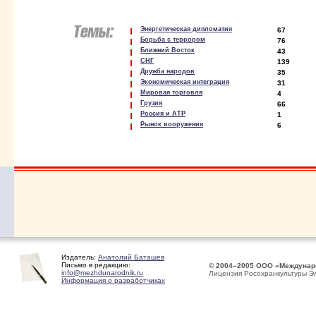
Энергетическая дипломатия
67
Борьба с террором
76
Ближний Восток
43
СНГ
139
Дружба народов
35
Экономическая интеграция
31
Мировая торговля
4
Грузия
66
Россия и АТР
1
Рынок вооружения
6
Издатель:
Анатолий Баташев
Письмо в редакцию:
© 2004–2005 ООО «Междунар
info@mezhdunarodnik.ru
Лицензия Росохранкультуры Э
Информация о разработчиках