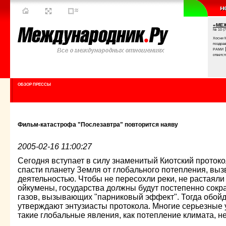
«МЕ
№ 10 (7
Хосни 
поздра
РАМИ
ответст
ОБЗОР ПРЕССЫ
Фильм-катастрофа "Послезавтра" повторится наяву
2005-02-16 11:00:27
Сегодня вступает в силу знаменитый Киотский протоко
спасти планету Земля от глобального потепления, выз
деятельностью. Чтобы не пересохли реки, не растаяли 
ойкумены, государства должны будут постепенно сок
газов, вызывающих "парниковый эффект". Тогда обойде
утверждают энтузиасты протокола. Многие серьезные у
такие глобальные явления, как потепление климата, не