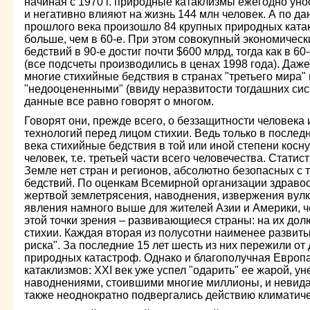
начиная с 1970 г. природные катаклизмы ежегодно уно
и негативно влияют на жизнь 144 млн человек. А по д
прошлого века произошло 84 крупных природных катакл
больше, чем в 60-е. При этом совокупный экономическ
бедствий в 90-е достиг почти $600 млрд, тогда как в 6
(все подсчеты производились в ценах 1998 года). Даже 
многие стихийные бедствия в странах "третьего мира" 
"недооцененными" (ввиду неразвитости тогдашних сис
данные все равно говорят о многом.
Говорят они, прежде всего, о беззащитности человека 
технологий перед лицом стихии. Ведь только в после
века стихийные бедствия в той или иной степени косн
человек, т.е. третьей части всего человечества. Статист
Земле нет стран и регионов, абсолютно безопасных с 
бедствий. По оценкам Всемирной организации здравоо
жертвой землетрясения, наводнения, извержения вулк
явления намного выше для жителей Азии и Америки, 
этой точки зрения – развивающиеся страны: на их до
стихии. Каждая вторая из полусотни наименее развитых
риска". За последние 15 лет шесть из них пережили от
природных катастроф. Однако и благополучная Европа
катаклизмов: XXI век уже успел "одарить" ее жарой, у
наводнениями, стоившими многие миллионы, и неви
также неоднократно подвергались действию климатиче