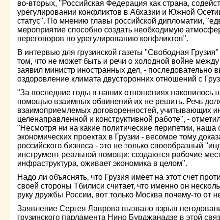
во-вторых, "Российская Федерация как страна, содей
урегулировании конфликтов в Абхазии и Южной Осети
статус". По мнению главы российской дипломатии, "ед
мероприятие способно создать необходимую атмосфе
переговоров по урегулированию конфликтов".
В интервью для грузинской газеты "Свободная Грузия"
том, что не может быть и речи о холодной войне между 
заявил министр иностранных дел, - последовательно 
оздоровление климата двусторонних отношений с Груз
"За последние годы в наших отношениях накопилось н
помощью взаимных обвинений их не решить. Речь долж
взаимоприемлемых договоренностей, учитывающих инт
целенаправленной и конструктивной работе", - отмети
"Несмотря ни на какие политические перипетии, наша 
экономических проектах в Грузии - весомое тому дока
российского бизнеса - это не только своеобразный "ин
инструмент реальной помощи: создаются рабочие мест
инфраструктура, оживает экономика в целом".
Надо ли объяснять, что Грузия имеет на этот счет пр
своей стороны Тбилиси считает, что именно он нескол
руку дружбы России, вот только Москва почему-то от н
Заявление Сергея Лаврова вызвало взрыв негодовани
грузинского парламента Нино Бурджанадзе в этой связи