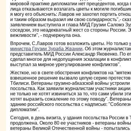
мировой практике дипломатии нет прецедентов, ког
лица отказываются возлагать цветы к могиле погибши
я могу его объяснить: Лавров не захотел портить отно
и таким образом выразил им свою солидарность",- ск
заявлением выступила и глава МИД Грузии Саломэ Зу
соседски, это неадекватный жест со стороны России. 
вежливости", - подчеркнула она.
Впрочем, С.Лавров готов возложить цветы. Но только
министра Грузии Зураба Жвании
. Об этом журналист
представитель МИД России Александр Яковенко. По е
сделал многое для недопущения эскалации в конфликт
выступал за мирное урегулирование конфликтов".
Жесткое, но в свете обострения конфликтов на "мяте
взвешенное решение вызвало целую серию протестов 
Тбилиси. Ветераны грузино-абхазской войны устроили 
посольства. Как заявили журналистам участники акции,
не только не хотят извиниться за то, что сами убили эти
хотят выразить сожаление по этому поводу". Ветеран
зданию российского посольства с надписью: "Соболез
дипломатии".
Сегодня, в день визита, у здания посольства России в
продолжена. Около 80 ее участников - ветераны войны 
ветераны Великой Отечественной войны - попытались 