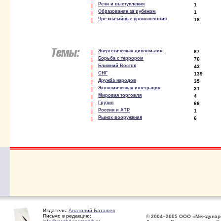
Речи и выступления
1
Образование за рубежом
1
Чрезвычайные происшествия
18
Энергетическая дипломатия
67
Борьба с террором
76
Ближний Восток
43
СНГ
139
Дружба народов
35
Экономическая интеграция
31
Мировая торговля
4
Грузия
66
Россия и АТР
1
Рынок вооружения
6
Издатель:
Анатолий Баташев
Письмо в редакцию:
© 2004–2005 ООО «Междунар