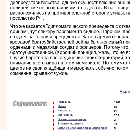
диппредставительства, однако осуществляющие внеш
полицейские не позволили им это сделать. В настоящ
расположились на противоположной стороне улицы, н
посольство РФ.
Что же касается "дипломатического прецедента с отка
воинам", тут спикеру парламента виднее. Впрочем, пре
создает, на то они и прецеденты. Зато в армии генера
кровавой братоубийственной войны был железный при
орденами и медалями солдат и офицеров. Потому что
братоубийственной. (Хороший принцип, жаль, что не в
Грузия борется за воссоединение своих территорий, то
внимание всего мира на этом мемориале. Потому что те
цветов на свои кладбища и мемориалы, обычно потом т
сомнения, срывают чужие.
Выпу
Политика
1162
Жизнь
89
Культура
22
Экономика
204
Психология карьеры
2
Внешняя политика
71
История международных отношений
5