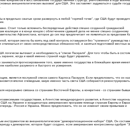
ние конфликтов и восстановление государственных структур, уничтоженных в ходе военн
основных внешнеполитических вызовов" для США. Это заставляет задуматься о судьбе госуд
.
ы в предельно сжатые сроки развернуть в любой "горячей точке", где США будут проводит
ии.
авно. Стоит только вспомнить беспорядочные действия спешно созданной гражданской
кам коалиции и в конце концов с облегчением сдавшей дела не менее спешно созданному
авительство Афганистана, которое до сих пор предпочитает не появляться за пределами К
лой, которая смогла бы взять под свой контроль оставшуюся без "туземного" руководства 
 отвлекаться от своих непосредственных обязанностей, и заняться подготовкой местных к
А логически вытекает и необходимость в "списке Паскуаля". Для того чтобы быть в состоя
заранее, когда и какой именно страной надо будет управлять.
н заниматься прогнозированием того, какие именно государства в ближайшее время имею
ем наиболее разумного и быстрого их усмирения.
щим, является послужной список самого Карлоса Паскуаля. Если предположить, что он на
тановится вполне очевидным, какую именно часть света США собираются реконструировать
куаля неразрывно связана со странами Восточной Европы, а конкретнее - со странами бывш
 независимыми государствами, в Агентстве международного развития, в Агентстве национ
а США на Украине и координатора американских программ помощи странам Европы и Евраз
очередь - Россия и Украина. Можно предположить, что он не изменит своим привычкам и
ным инструментом во внешнеполитическом "демократизационном наборе" США. Он состав
риоду к демократии, которое будет создано, если американские конгрессмены одобрят "З