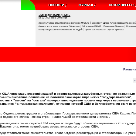
«МЕЖДУНАРОДНИК»
№ 10 (785) - июнь 2004 года
|
Хосни Мубарак стал Почетным доктором МГИМО
Бернадетт Ширак лично поздравила россий
|
|
|
французскую магистратуру с 10-летием
3-й конвент РАМИ
Перипетии Познера
Владимир
|
всегда ощущал ответственность за людей"
Уроки мастерства от Сергея Брилева
Распеча
V
ия США увлеклась классификацией и распределением зарубежных стран по различным
омнить внезапное появление на политической карте мира неких "государств-изгоев",
остных "изгоев" на "ось зла" (которая впоследствии прошла еще через несколько стра
азванием "антииракская коалиция", от имени которой США и Великобритания одну из с
р Отдела реконструкции и стабилизации Государственного департамента США Карлос Па
о подобного списка - списка стран "наибольшей нестабильности и риска".
 разведывательные службы США каждые полгода будут обновлять перечень из 25 государс
ю Вашингтона, может потребовать вмешательства со стороны США.
уществляться такое вмешательство, глава Отдела реконструкции и стабилизации не уточн