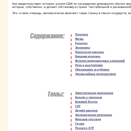
Как свидетельствует история, усилия США по насаждению демократии обычно прив
которые, собственно, и делают обстановку в стране "нестабильной и рискованной
Это, в свою очередь, автоматически включает такую страну в список государств,
Политика
Жизнь
Культура
Экономика
Психология карьеры
Внешняя политика
История международных отношений
Речи и выступления
Образование за рубежом
Чрезвычайные происшествия
Энергетическая дипломатия
Борьба с террором
Ближний Восток
СНГ
Дружба народов
Экономическая интеграция
Мировая торговля
Грузия
Россия и АТР