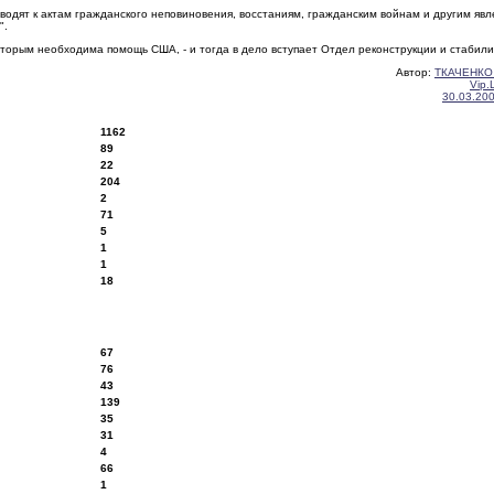
одят к актам гражданского неповиновения, восстаниям, гражданским войнам и другим явл
".
 которым необходима помощь США, - и тогда в дело вступает Отдел реконструкции и стабил
Автор:
ТКАЧЕНКО
Vip.
30.03.20
1162
89
22
204
2
71
5
1
1
18
67
76
43
139
35
31
4
66
1