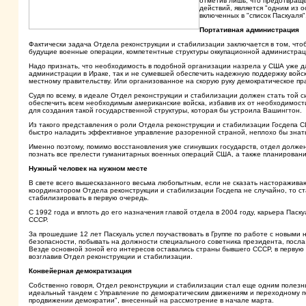
отметив лишь, что предотвраще
действий, является "одним из 
включенных в "список Паскуаля"
Портативная администрация
Фактически задача Отдела реконструкции и стабилизации заключается в том, чтоб
будущие военные операции, компетентные структуры оккупационной администрац
Надо признать, что необходимость в подобной организации назрела у США уже д
администрации в Ираке, так и не сумевшей обеспечить надежную поддержку войс
местному правительству. Или организованное на скорую руку демократическое пр
Судя по всему, в идеале Отдел реконструкции и стабилизации должен стать той си
обеспечить всем необходимым американские войска, избавив их от необходимости
для создания такой государственной структуры, которая бы устроила Вашингтон.
Из такого представления о роли Отдела реконструкции и стабилизации Госдепа СШ
быстро наладить эффективное управление разоренной страной, неплохо бы знать 
Именно поэтому, помимо восстановления уже сгинувших государств, отдел долже
познать все прелести гуманитарных военных операций США, а также планировани
Нужный человек на нужном месте
В свете всего вышесказанного весьма любопытным, если не сказать настораживаю
координатором Отдела реконструкции и стабилизации Госдепа не случайно, то с
стабилизировать в первую очередь.
С 1992 года и вплоть до его назначения главой отдела в 2004 году, карьера Пас
СССР.
За прошедшие 12 лет Паскуаль успел поучаствовать в Группе по работе с новыми
безопасности, побывать на должности специального советника президента, посл
Везде основной зоной его интересов оставались страны бывшего СССР, в первую 
возглавив Отдел реконструкции и стабилизации.
Конвейерная демократизация
Собственно говоря, Отдел реконструкции и стабилизации стал еще одним полез
идеальный тандем с Управление по демократическим движениям и переходному пе
продвижении демократии", внесенный на рассмотрение в начале марта.