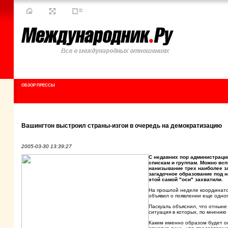
ОБЗОР ПРЕССЫ
Вашингтон выстроил страны-изгои в очередь на демократизацию
2005-03-30 13:39:27
С недавних пор администрац
спискам и группам. Можно всп
нанизывание трех наиболее зл
загадочное образование под н
этой самой "оси" захватили.
На прошлой неделе координато
объявил о появлении еще одног
Паскуаль объяснил, что отныне
ситуация в которых, по мнени
Каким именно образом будет ос