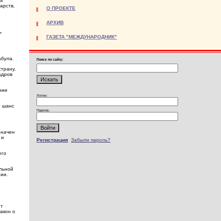
ых
арств,
О ПРОЕКТЕ
АРХИВ
ь
ГАЗЕТА "МЕЖДУНАРОДНИК"
абула.
Поиск по сайту:
страну,
адров
нии
Логин:
т шанс
Пароль:
значен
 и
Регистрация
Забыли пароль?
его
альной
ии.
ит
акон о