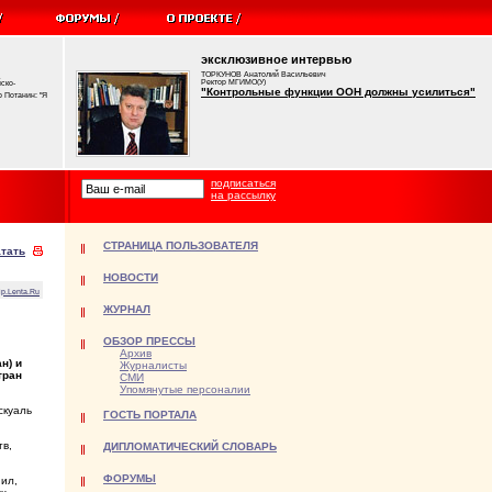
эксклюзивное интервью
ТОРКУНОВ Анатолий Васильевич
Ректор МГИМО(У)
ско-
"Контрольные функции ООН должны усилиться"
 Потанин: "Я
подписаться
на рассылку
СТРАНИЦА ПОЛЬЗОВАТЕЛЯ
тать
НОВОСТИ
ip.Lenta.Ru
ЖУРНАЛ
ОБЗОР ПРЕССЫ
Архив
н) и
Журналисты
тран
СМИ
Упомянутые персоналии
скуаль
ГОСТЬ ПОРТАЛА
тв,
ДИПЛОМАТИЧЕСКИЙ СЛОВАРЬ
ФОРУМЫ
ил,