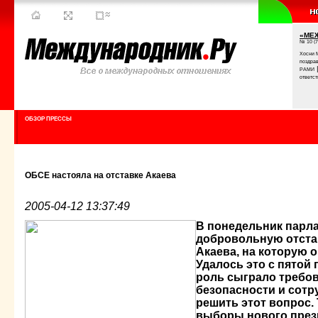
«МЕ
№ 10 (7
Хосни 
поздра
РАМИ
ответст
ОБЗОР ПРЕССЫ
ОБСЕ настояла на отставке Акаева
2005-04-12 13:37:49
В понедельник парл
добровольную отстав
Акаева, на которую о
Удалось это с пятой 
роль сыграло требо
безопасности и сот
решить этот вопрос.
выборы нового през