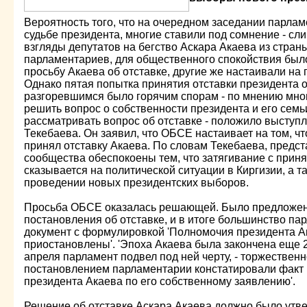
Вероятность того, что на очередном заседании парлам
судьбе президента, многие ставили под сомнение - с
взгляды депутатов на бегство Аскара Акаева из стран
парламентариев, для общественного спокойствия был
просьбу Акаева об отставке, другие же настаивали на
Однако пятая попытка принятия отставки президента о
разгоревшимся было горячим спорам - по мнению мног
решить вопрос о собственности президента и его семь
рассматривать вопрос об отставке - положило выступ
Текебаева. Он заявил, что ОБСЕ настаивает на том, 
принял отставку Акаева. По словам Текебаева, предс
сообщества обеспокоены тем, что затягивание с приня
сказывается на политической ситуации в Киргизии, а 
проведении новых президентских выборов.
Просьба ОБСЕ оказалась решающей. Было предложено
постановления об отставке, и в итоге большинство па
документ с формулировкой 'Полномочия президента А
приостановлены'. 'Эпоха Акаева была закончена еще 2
апреля парламент подвел под ней черту, - торжествен
постановлением парламентарии констатировали факт
президента Акаева по его собственному заявлению'.
Решение об отставке Аскара Акаева должно было утв