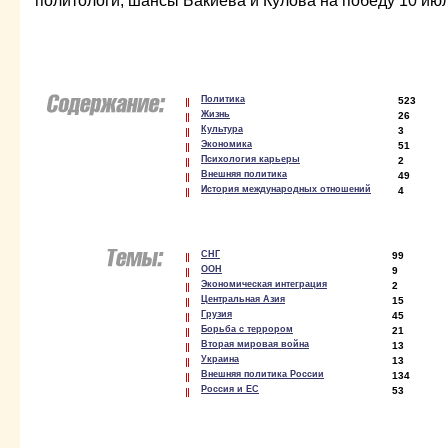
политологи, шансы Бакиева и Кулова на победу 10 ию
Политика
523
Жизнь
26
Культура
3
Экономика
51
Психология карьеры
2
Внешняя политика
49
История международных отношений
4
СНГ
99
ООН
9
Экономическая интеграция
2
Центральная Азия
15
Грузия
45
Борьба с террором
21
Вторая мировая война
13
Украина
13
Внешняя политика России
134
Россия и ЕС
53