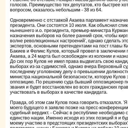
голосов. Преимущество тех депутатов, кто быстрее хот
вопросом, оказалось небольшим - 38 из 64.
Одновременно с отставкой Акаева парламент назначи
президента. Они состоятся 10 июля. Как объяснил спи
нынешнего и.о. президента, премьер-министра Курман
назначения выборов на более ранний срок, чтобы кирг
волне революционных настроений', однако сделать это
экспертов, основными претендентами на пост главы К
Бакиев и Феликс Кулов, который провел в заключении
Акаева, а 24 марта был освобожден из колонии и назн
До сих пор Кулов не имел права выдвигать свою канди
выборах из-за судимостей, однако вчера Верховный су
последнему уголовному делу о превышении должност
министра национальной безопасности, которую Кулов з
оппозицию. По решению суда бывший оппозиционер по
звания и будет восстановлен во всех гражданских прав
участвовать в выборах в качестве кандидата.
Правда, об этом сам Кулов пока говорить отказался. 'Я
моего будущего я заявлю позже на пресс-конференции,
судебный вердикт. - Сейчас в республике необходимо с
единство нации. Именно исходя из этих позиций я и б
моему участию в предстоящих президентских выборах'.