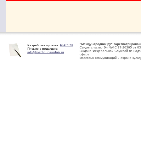
"Международник.ру" зарегистрирован
Разработка проекта:
PIAR.RU
Свидетельство Эл №ФС 77-20365 от 03
Письмо в редакцию:
Выдано Федеральной Службой по надзо
info@mezhdunarodnik.ru
сфере
массовых коммуникаций и охране культ