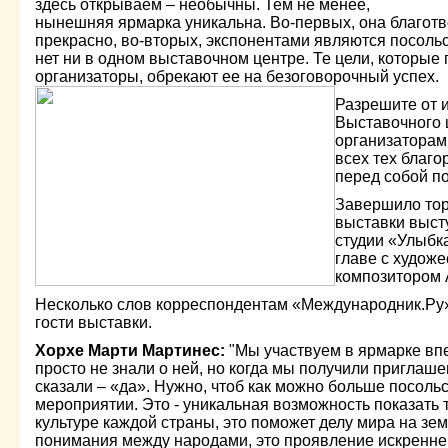
здесь открываем – необычны. Тем не менее,
нынешняя ярмарка уникальна. Во-первых, она благотв
прекрасно, во-вторых, экспонентами являются посоль
нет ни в одном выставочном центре. Те цели, которые
организаторы, обрекают ее на безоговорочный успех.
Разрешите от 
Выставочного 
организаторам
всех тех благо
перед собой п
Завершило тор
выставки выст
студии «Улыбк
главе с худож
композитором
Несколько слов корреспондентам «Международник.Ру»
гости выставки.
Хорхе Марти Мартинес:
"Мы участвуем в ярмарке вп
просто не знали о ней, но когда мы получили приглашен
сказали – «да». Нужно, чтоб как можно больше посольс
мероприятии. Это - уникальная возможность показать т
культуре каждой страны, это поможет делу мира на зем
понимания между народами, это проявление искренне