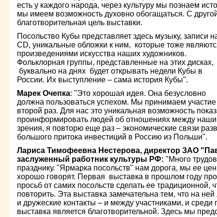
есть у каждого народа, через культуру мы познаем ист
мы имеем возможность духовно обогащаться. С другой
благотворительная цель выставки.
Посольство Кубы представляет здесь музыку, записи н
СD, уникальные обложки к ним, которые тоже являютс
произведениями искусства наших художников.
Фольклорная группы, представленные на этих дисках,
буквально на днях будет открывать недели Кубы в
России. Их выступление – сама история Кубы".
Марек Очепка
: "Это хорошая идея. Она безусловно
должна пользоваться успехом. Мы принимаем участие
второй раз. Для нас это уникальная возможность показ
проинформировать людей об отношениях между нашим
зрения, я повторю еще раз – экономические связи ра
большого притока инвестиций в Россию из Польши".
Лариса Тимофеевна Нестерова, директор ЗАО "Па
заслуженный работник культуры РФ:
"Много трудо
празднику. "Ярмарка посольств" нам дорога, мы ее цен
хорошо говорят. Первая выставка в прошлом году про
просьб от самих посольств сделать ее традиционной, ч
повторить. Эта выставка замечательна тем, что на не
и дружеские контакты – и между участниками, и среди 
выставка является благотворительной. Здесь мы пре