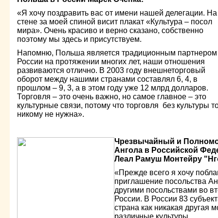
«Я хочу поздравить вас от имени нашей делегации. На
стене за моей спиной висит плакат «Культура – посол
мира». Очень красиво и верно сказано, собственно
поэтому мы здесь и присутствуем.
Напомню, Польша является традиционным партнером
России на протяжении многих лет, наши отношения
развиваются отлично. В 2003 году внешнеторговый
оборот между нашими странами составлял 6, 4, в
прошлом – 9, 3, а в этом году уже 12 млрд долларов.
Торговля – это очень важно, но самое главное – это
культурные связи, потому что торговля без культуры т
никому не нужна».
Чрезвычайный и Полномо
Ангола в Российской Фед
Леал Рамуш Монтейру "Нг
«Прежде всего я хочу побла
приглашение посольства Ан
другими посольствами во вт
России. В России 83 субъек
страна как никакая другая м
различные культуры.