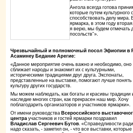
Ангола всегда готова прини
которые путем культурного 
способствовать делу мира.
ярмарка, в этом году вторая
я верю, мы будем отмечать
посольств"».
Чрезвычайный и полномочный посол Эфиопии в 
Асаминеу Бедание Арегие:
«Данное мероприятие очень важно и необходимо, оно
сближает народы и знакомит их с культурными,
историческими традициями друг друга. Экспонаты,
представленные на выставке, помогают лучше понять
культуру других государств.
Мы можем наблюдать, как богаты и красивы традиции 
наследие многих стран, как прекрасен наш мир. Хочу
поблагодарить организаторов и участников ярмарки».
От имени руководства
Всероссийского выставочно
центра
участников и гостей ярмарки поздравил
Владислав Сергеевич Бутов
. «Справедливости рад
надо сказать, - заметил он, - что все выставки, которы