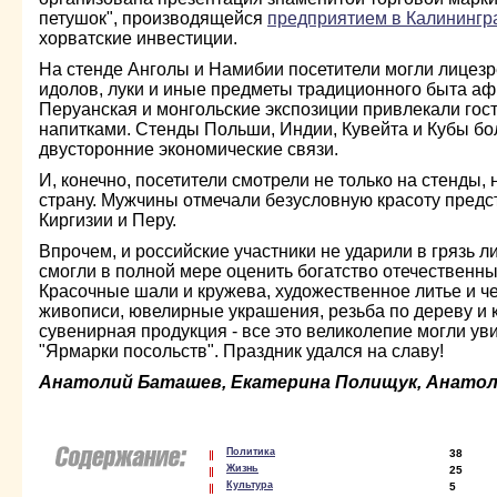
петушок", производящейся
предприятием в Калинингр
хорватские инвестиции.
На стенде Анголы и Намибии посетители могли лицезр
идолов, луки и иные предметы традиционного быта аф
Перуанская и монгольские экспозиции привлекали го
напитками. Стенды Польши, Индии, Кувейта и Кубы б
двусторонние экономические связи.
И, конечно, посетители смотрели не только на стенды, н
страну. Мужчины отмечали безусловную красоту пред
Киргизии и Перу.
Впрочем, и российские участники не ударили в грязь 
смогли в полной мере оценить богатство отечественны
Красочные шали и кружева, художественное литье и ч
живописи, ювелирные украшения, резьба по дереву и 
сувенирная продукция - все это великолепие могли уви
"Ярмарки посольств". Праздник удался на славу!
Анатолий Баташев, Екатерина Полищук, Анатол
Политика
38
Жизнь
25
Культура
5