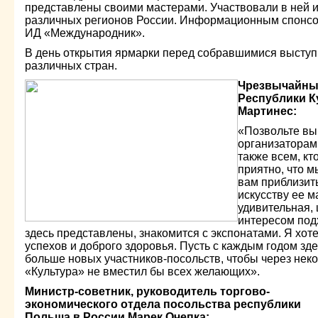
представлены своими мастерами. Участвовали в ней 
различных регионов России. Информационным спонс
ИД «Международник».
В день открытия ярмарки перед собравшимися выступи
различных стран.
Чрезвычайны
Республики К
Мартинес:
«Позвольте вы
организаторам
также всем, кт
приятно, что 
вам приблизить
искусству ее м
удивительная, 
интересом под
здесь представлены, знакомится с экспонатами. Я хот
успехов и доброго здоровья. Пусть с каждым годом зд
больше новых участников-посольств, чтобы через нек
«Культура» не вместил бы всех желающих».
Министр-советник, руководитель торгово-
экономического отдела посольства республики
Польша в России Марек Очепка: