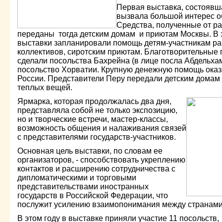
Первая выставка, состоявша
вызвала большой интерес 
Средства, полученные от р
переданы тогда детским домам и приютам Москвы. В э
выставки запланировали помощь детям-участникам р
коллективов, сиротским приютам. Благотворительные 
сделали посольства Бахрейна (в лице посла Абдельха
посольство Хорватии. Крупную денежную помощь оказ
России. Представители Перу передали детским домам
теплых вещей.
Ярмарка, которая продолжалась два дня,
представляла собой не только экспозицию,
но и творческие встречи, мастер-классы,
возможность общения и налаживания связей
с представителями государств-участников.
Основная цель выставки, по словам ее
организаторов, - способствовать укреплению
контактов и расширению сотрудничества с
дипломатическими и торговыми
представительствами иностранных
государств в Российской Федерации, что
послужит усилению взаимопонимания между странами
В этом году в выставке приняли участие 11 посольств