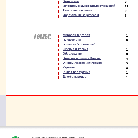
Экономика
9
История международных отношений
12
Речи и выступления
9
Образование за рубежом
6
Мировая торговля
1
Путешествия
6
Большая "восьмерка"
1
Швеция и Россия
1
Образование
8
Внешняя политика России
4
Экономическая интеграция
3
Украина
4
Рынок вооружения
1
Дружба народов
1
© "Международник.Ру" 2004–2006