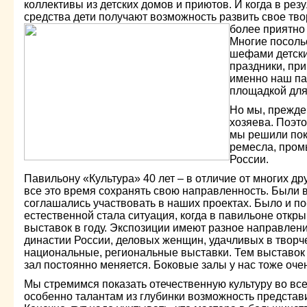
коллективы из детских домов и приютов. И когда в ре
средства дети получают возможность развить свое тво
более приятно 
Многие посоль
шефами детски
праздники, при
именно наш па
площадкой для 
Но мы, прежде
хозяева. Поэт
мы решили пок
ремесла, пром
России.
Павильону «Культура» 40 лет – в отличие от многих др
все это время сохранять свою направленность. Были в
соглашались участвовать в наших проектах. Было и по
естественной стала ситуация, когда в павильоне откр
выставок в году. Экспозиции имеют разное направлен
династии России, деловых женщин, удачливых в творче
национальные, региональные выставки. Тем выставок
зал постоянно меняется. Боковые залы у нас тоже оч
Мы стремимся показать отечественную культуру во все
особенно талантам из глубинки возможность представ