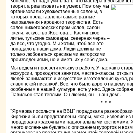
Конечно, тут надо учитывать, что мастера в большинст
творят, а реализовать не умеют.
Поэтому мы
организовали художественные салоны, в
которых представлены самые разные
направления народного творчества. Есть
салон нижегородских промыслов, салон
гжели, искусство Жостова… Каслинское
литье, тульские самовары, северная чернь –
да все, что угодно. Мы хотим, чтоб все это
попадало в наши дома. Люди должны не
только любоваться красивыми авторскими
произведениями, но и иметь их у себя дома.
Мы ведем и просветительскую работу. У нас как в ста
экскурсии, проводятся занятия, мастер-классы, откры
людей занимаются и искусством изготовления кукол, р
славянской писанкой. Все, что было дорого нашему нар
особенным в нашей культуре, есть у нас. Здесь собра
Павильон стал теплым. Он любим, он – наш дом".
* * *
"Ярмарка посольств на ВВЦ" порадовала разнообразие
Киргизии были представлены ковры, меха, изделия из 
порадовала красочными национальными костюмами. 
многочисленные буклеты с описанием курортов и возм
организована презентация знаменитой торговой марки