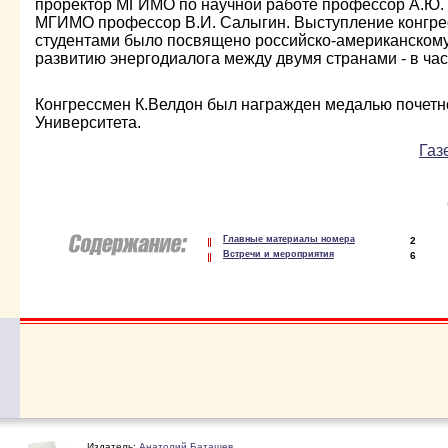
проректор МГИМО по научной работе профессор А.Ю.
МГИМО профессор В.И. Салыгин. Выступление конгре
студентами было посвящено российско-американскому
развитию энергодиалога между двумя странами - в час
Конгрессмен К.Велдон был награжден медалью почетн
Университета.
Газ
Главные материалы номера
2
Встречи и мероприятия
6
Издатель:
Анатолий Баташев