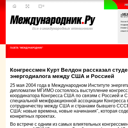
«МЕ
№ 10 (7
Хосни 
поздра
РАМИ
ответст
ГАЗЕТА "МЕЖДУНАРОДНИК"
Конгрессмен Курт Велдон рассказал студе
энергодиалога между США и Россией
25 мая 2004 года в Международном Институте энергет
дипломатии МГИМО состоялось выступление конгрессм
координатора Конгресса США по связям с Россией и С
специальной межфракционной ассоциации Конгресса п
сотрудничеству между США и странами бывшего СССР,
США: новые времена, новые начинания", которая со
конкретных проектах.
Во встрече с одним из самых влиятельных конгрессме