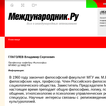
«МЕ
№ 10 (7
Хосни 
поздра
РАМИ
ответст
О ком пишут
ГЛАГОЛЕВ Владимир Сергеевич
Профессор кафедры Философии
МГИМО (у) МИД РФ
Информация:
В 1960 году закончил философский факультет МГУ им. М.
философских наук, профессор. Член Российского философ
социологического общества. Заместитель Председателя 
настоящее время преподает общую философию, логику, пс
общения, этнопсихологию и психологию управленческих р
спецкурсы. Научные интересы связаны с религиоведение
культурологией.