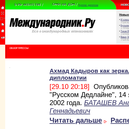
Куплю диплом
Новые
•
И корюш
// БАТА
•
Булыжни
// ТРУ
•
Тихая Я
// КРИ
•
Виват, 
// БАТА
ОБЗОР ПРЕССЫ
Ахмад Кадыров как зерка
дипломатии
[29.10 20:18]
Опубликов
"Русском Дедлайне", 14
2002 года.
БАТАШЕВ Ан
Геннадьевич
Читать дальше
Расп