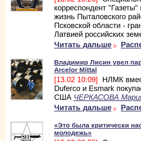
корреспондент "Газеты"
жизнь Пыталовского рай
Псковской области - гра
Латвией российских зем
Читать дальше
Расп
Владимир Лисин увел пар
Arcelor Mittal
[13.02 10:09]
НЛМК вмес
Duferco и Esmark покупа
США
ЧЕРКАСОВА Мари
Читать дальше
Расп
«Это была критически на
молодежь»