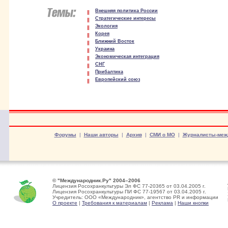
Внешняя политика России
Стратегические интересы
Экология
Корея
Ближний Восток
Украина
Экономическая интеграция
СНГ
Прибалтика
Европейский союз
Форумы
|
Наши авторы
|
Архив
|
СМИ о МО
|
Журналисты-меж
© "Международник.Ру" 2004–2006
Лицензия Росохранкультуры Эл ФС 77-20365 от 03.04.2005 г.
Лицензия Росохранкультуры ПИ ФС 77-19567 от 03.04.2005 г.
Учредитель: ООО «Международник», агентство PR и информации
О проекте
|
Требования к материалам
|
Реклама
|
Наши кнопки