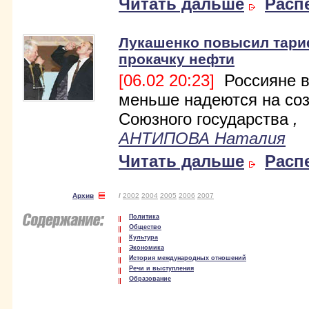
Читать дальше
Расп
Лукашенко повысил тар
прокачку нефти
[06.02 20:23]
Россияне в
меньше надеются на со
Союзного государства
,
АНТИПОВА Наталия
Читать дальше
Расп
Архив
/
2002
2004
2005
2006
2007
Политика
Общество
Культура
Экономика
История международных отношений
Речи и выступления
Образование