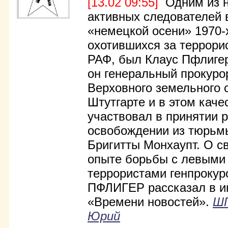
[13.02 09:55]
Одним из н
активных следователей
«немецкой осени» 1970-
охотившихся за террори
РАФ, был Клаус Пфлигер
он генеральный прокуро
Верховного земельного 
Штутгарте и в этом каче
участвовал в принятии 
освобождении из тюрьм
Бригитты Монхаупт. О с
опыте борьбы с левыми
террористами генпрокур
ПФЛИГЕР рассказал в и
«Времени новостей».
Ш
Юрий