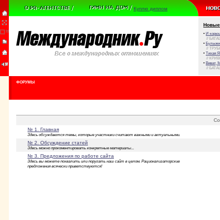
Куплю диплом
Новые
•
И корюш
// БАТА
•
Булыжни
// ТРУ
•
Тихая Я
// КРИ
•
Виват, 
// БАТА
ФОРУМЫ
Со
№ 1. Главная
Здесь обсуждаются темы, которые участники считают важными и актуальными.
№ 2. Обсуждение статей
Здесь можно прокоментировать конкретные материалы...
№ 3. Предложения по работе сайта
Здесь вы можете похвалить или поругать наш сайт в целом. Рационализаторские
предложения всячески приветствуются!