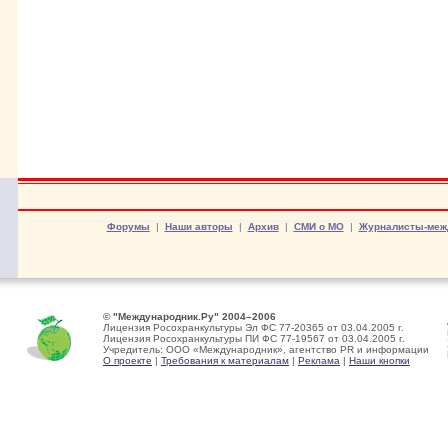
Форумы
|
Наши авторы
|
Архив
|
СМИ о МО
|
Журналисты-меж
© "Международник.Ру" 2004–2006
Лицензия Росохранкультуры Эл ФС 77-20365 от 03.04.2005 г.
Лицензия Росохранкультуры ПИ ФС 77-19567 от 03.04.2005 г.
Учредитель: ООО «Международник», агентство PR и информации
О проекте
|
Требования к материалам
|
Реклама
|
Наши кнопки