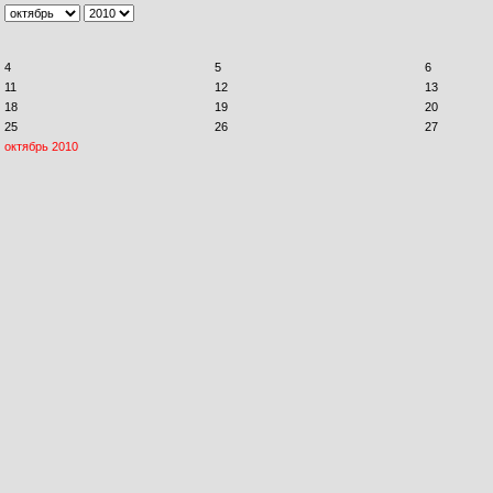
4
5
6
11
12
13
18
19
20
25
26
27
октябрь 2010