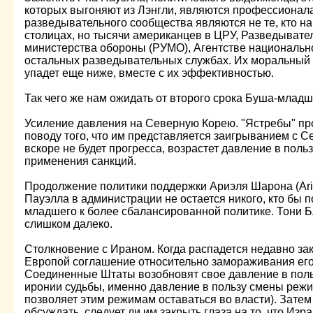
которых выгоняют из Лэнгли, являются профессионал
разведывательного сообщества являются не те, кто н
столицах, но тысячи американцев в ЦРУ, Разведыват
министерства обороны (РУМО), Агентстве национально
остальных разведывательных службах. Их моральный дух
упадет еще ниже, вместе с их эффективностью.
Так чего же нам ожидать от второго срока Буша-млад
Усиление давления на Северную Корею. "Ястребы" пр
поводу того, что им представляется заигрыванием с С
вскоре не будет прогресса, возрастет давление в польз
применения санкций.
Продолжение политики поддержки Ариэля Шарона (Ariel
Пауэлла в администрации не остается никого, кто бы п
младшего к более сбалансированной политике. Тони Б
слишком далеко.
Столкновение с Ираном. Когда распадется недавно з
Европой соглашение относительно замораживания ег
Соединенные Штаты возобновят свое давление в поль
иронии судьбы, именно давление в пользу смены режи
позволяет этим режимам оставаться во власти). Зат
обсуждать, следует ли им закрыть глаза на то, что Из