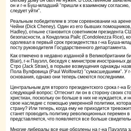
Белому дому он был не нужен. В собственном заявлени
он и г-н Буш-младший "пришли к взаимному согласию,
следует уйти".
Реальным победителем в этом соревновании на арене
Чейни (Dick Cheney). Один из его бывших помощников
Hadley), отныне становится советником президента 
безопасности, а Кондолиза Райс (Condoleezza Rice), ко
одолевал в первый срок президентства г-на Буша-млад
посту руководителя Государственного департамента.
Как отмечено в недавно изданной в Великобритании б
Blair), г-н Пауэлл, беседуя с министром иностранных
Стро (Jack Straw), в порыве возмущения однажды назв
Пола Вулфовица (Paul Wolfowitz) "сумасшедшими". У г
основания, однако они теперь смеются последними.
Центральным для второго президентского срока г-на 
следующий вопрос: Оттеснит ли он в сторону своих ст
христиан, поскольку он больше в них не нуждается, и 
свое наследие с помощью умеренной политики, котора
страну? Или теперь, когда ему не приходится тревожи
станет проводить политику революционных перемен в
представляется, что появляется все больше свидетель
Многие либералы все еще обозлены на г-на Пауэлла за 