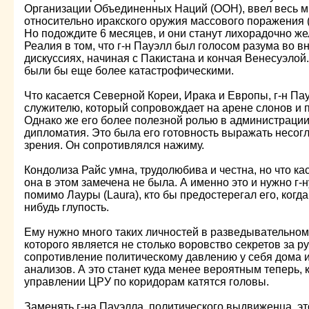
Организации Объединенных Наций (ООН), ввел весь м
относительно иракского оружия массового поражения (
Но подождите 6 месяцев, и они станут лихорадочно же
Реалия в том, что г-н Пауэлл был голосом разума во 
дискуссиях, начиная с Пакистана и кончая Венесуэлой
были бы еще более катастрофическими.
Что касается Северной Кореи, Ирака и Европы, г-н П
служителю, который сопровождает на арене слонов и п
Однако же его более полезной ролью в администраци
дипломатия. Это была его готовность выражать несогл
зрения. Он сопротивлялся нажиму.
Кондолиза Райс умна, трудолюбива и честна, но что к
она в этом замечена не была. А именно это и нужно г-
помимо Лауры (Laura), кто бы предостерегал его, когда
нибудь глупость.
Ему нужно много таких личностей в разведывательном
которого является не столько воровство секретов за р
сопротивление политическому давлению у себя дома 
анализов. А это станет куда менее вероятным теперь, 
управлении ЦРУ по коридорам катятся головы.
Заменять г-на Пауэлла, политического выдвиженца, эт