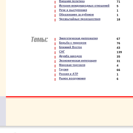
Внешняя политика
71
История международных отношений
5
Речи и выступления
1
Образование за рубежом
1
Чрезвычайные происшествия
18
Энергетическая дипломатия
67
Борьба с террором
76
Ближний Восток
43
СНГ
139
Дружба народов
35
Экономическая интеграция
31
Мировая торговля
4
Грузия
66
Россия и АТР
1
Рынок вооружения
6