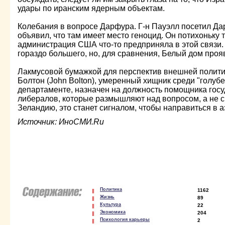
удары по иранским ядерным объектам.
Колебания в вопросе Дарфура. Г-н Пауэлл посетил Д
объявил, что там имеет место геноцид. Он потихоньку 
администрация США что-то предприняла в этой связи. 
гораздо большего, но, для сравнения, Белый дом проя
Лакмусовой бумажкой для перспектив внешней политик
Болтон (John Bolton), умеренный хищник среди "голуб
департаменте, назначен на должность помощника госу
либералов, которые размышляют над вопросом, а не 
Зеландию, это станет сигналом, чтобы направиться в а
Источник: ИноСМИ.Ru
Политика
1162
Жизнь
89
Культура
22
Экономика
204
Психология карьеры
2