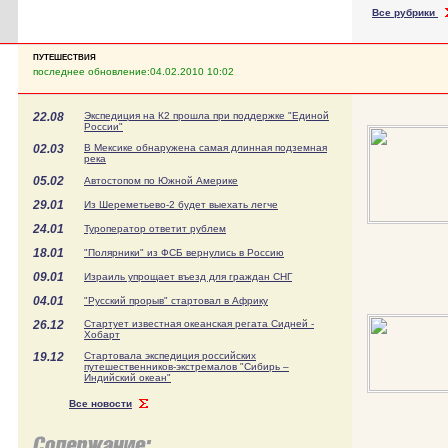
Все рубрики
ПУТЕШЕСТВИЯ
последнее обновление:04.02.2010 10:02
22.08
Экспедиция на К2 прошла при поддержке "Единой
России"
02.03
В Мексике обнаружена самая длинная подземная
река
05.02
Автостопом по Южной Америке
29.01
Из Шереметьево-2 будет выехать легче
24.01
Туроператор ответит рублем
18.01
"Полярники" из ФСБ вернулись в Россию
09.01
Израиль упрощает въезд для граждан СНГ
04.01
"Русский прорыв" стартовал в Африку
26.12
Стартует известная океанская регата Сидней -
Хобарт
19.12
Стартовала экспедиция российских
путешественников-экстремалов "Сибирь –
Индийский океан"
Все новости