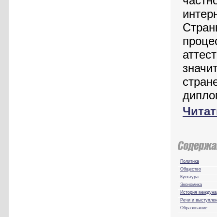
частно
интер
Стран
проце
аттес
значит
стран
дипло
Читат
Политика
Общество
Культура
Экономика
История междуна
Речи и выступле
Образование