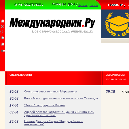
Куплю диплом
СВЕЖИЕ НОВОСТИ
ОБЗОР ПРЕССЫ
это интересно
30.08
29.10
Скоулз не снискал лавры Марадонны
"Рус
30.08
Российские туристы не могут вылететь из Таиланда
17.04
"Зенит" пострадал за Косово
03.04
Андрей Алпатов "откусит" о Турции и Египта 10%
туристического потока
25.03
О книге Дмитрия Лекуха "Хардкор белого
меньшинства"