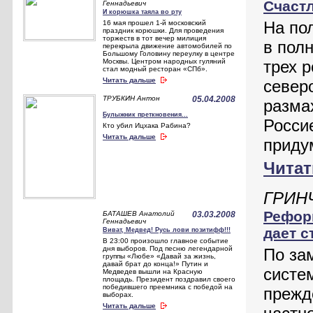
Счаст
Геннадьевич
И корюшка таяла во рту
На по
16 мая прошел 1-й московский
праздник корюшки. Для проведения
торжеств в тот вечер милиция
в пол
перекрыла движение автомобилей по
Большому Головину переулку в центре
Москвы. Центром народных гуляний
трех 
стал модный ресторан «СПб».
Читать дальше
север
ТРУБКИН Антон
05.04.2008
разма
Булыжник преткновения...
Росси
Кто убил Ицхака Рабина?
Читать дальше
приду
Читат
ГРИН
Реформ
БАТАШЕВ Анатолий
03.03.2008
Геннадьевич
дает с
Виват, Медвед! Русь лови позитифф!!!
В 23:00 произошло главное событие
дня выборов. Под песню легендарной
По за
группы «Любе» «Давай за жизнь,
давай брат до конца!» Путин и
систе
Медведев вышли на Красную
площадь. Президент поздравил своего
победившего преемника с победой на
прежд
выборах.
Читать дальше