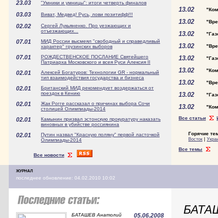
23.03
"Умники и умницы": итоги четверть финалов
13.02
"Ком
03.03
Виват, Медвед! Русь, лови позитифф!!!
13.02
"Вре
02.02
Сергей Лукьяненко. Про уезжающих и
отъезжающих...
13.02
"Газ
07.01
МИД России высмеял "свободный и справедливый
13.02
"Вре
характер" грузинских выборов
07.01
РОЖДЕСТВЕНСКОЕ ПОСЛАНИЕ Святейшего
13.02
"Газ
Патриарха Московского и всея Руси Алексия II
13.02
"Ком
02.01
Алексей Богатуров: Технологии GR - нормальный
тип взаимодействия государства и бизнеса
13.02
"Вре
02.01
Британский МИД рекомендует воздержаться от
поездок в Кению
13.02
"Газ
02.01
Жак Рогге рассказал о причинах выбора Сочи
13.02
"Ком
столицей Олимпиады-2014
Все статьи
02.01
Камынин призвал эстонскую прокуратуру наказать
виновных в убийстве россиянина
Горячие те
02.01
Путин назвал "Красную поляну" первой ласточкой
|
Восток
Укра
Олимпиады-2014
Все темы
Все новости
ЖУРНАЛ
последнее обновление: 04.02.2010 10:02
БАТАШ
БАТАШЕВ Анатолий
05.06.2008