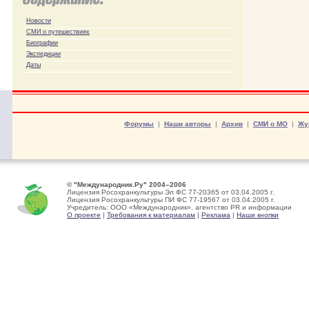
Новости
СМИ о путешествиях
Биографии
Экспедиции
Даты
Форумы
|
Наши авторы
|
Архив
|
СМИ о МО
|
Жу
© "Международник.Ру" 2004–2006
Лицензия Росохранкультуры Эл ФС 77-20365 от 03.04.2005 г.
Лицензия Росохранкультуры ПИ ФС 77-19567 от 03.04.2005 г.
Учредитель: ООО «Международник», агентство PR и информации
О проекте
|
Требования к материалам
|
Реклама
|
Наши кнопки