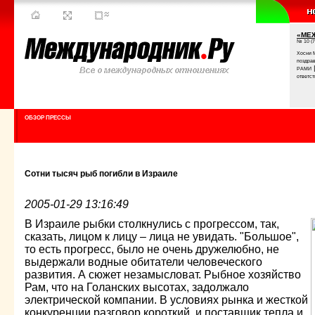
«МЕ
№ 10 (7
Хосни 
поздра
РАМИ
ответст
ОБЗОР ПРЕССЫ
Сотни тысяч рыб погибли в Израиле
2005-01-29 13:16:49
В Израиле рыбки столкнулись с прогрессом, так,
сказать, лицом к лицу – лица не увидать. "Большое",
то есть прогресс, было не очень дружелюбно, не
выдержали водные обитатели человеческого
развития. А сюжет незамысловат. Рыбное хозяйство
Рам, что на Голанских высотах, задолжало
электрической компании. В условиях рынка и жесткой
конкуренции разговор короткий, и поставщик тепла и