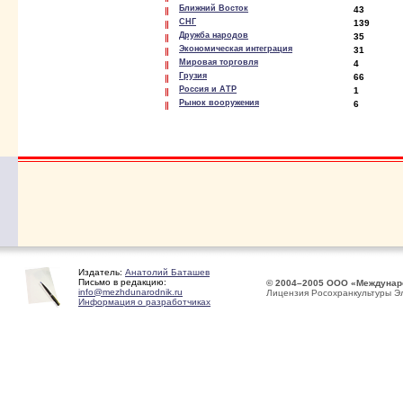
Ближний Восток
43
СНГ
139
Дружба народов
35
Экономическая интеграция
31
Мировая торговля
4
Грузия
66
Россия и АТР
1
Рынок вооружения
6
Издатель:
Анатолий Баташев
Письмо в редакцию:
© 2004–2005 ООО «Междунар
info@mezhdunarodnik.ru
Лицензия Росохранкультуры Э
Информация о разработчиках