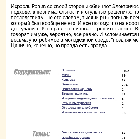
Исраэль Равив со своей стороны обвиняет Электриче
подходе, в невнимательности и огульных решениях, 
последствиям. По его словам, тысячи рыб погибли всег
который был вообще не его. И все потому, что на ворот
достучались. Кто прав, кто виноват – решить сложно. В
говорят, им уже, вероятно, все равно. И вспоминаетс
весьма употребимое в молодежной среде: "поздняк мет
Цинично, конечно, но правда есть правда.
Политика
1162
Жизнь
89
Культура
22
Экономика
204
Психология карьеры
2
Внешняя политика
71
История международных отношений
5
Речи и выступления
1
Образование за рубежом
1
Чрезвычайные происшествия
18
Энергетическая дипломатия
67
Борьба с террором
76