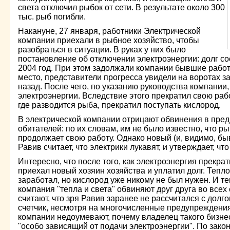
света отключил рыбок от сети. В результате около 300
тыс. рыб погибли.
Накануне, 27 января, работники Электрической
компании приехали в рыбное хозяйство, чтобы
разобраться в ситуации. В руках у них было
постановление об отключении электроэнергии: долг со
2004 год. При этом задолжали компании бывшие работ
место, представители прогресса увидели на воротах з
назад. После чего, по указанию руководства компании
электроэнергии. Вследствие этого прекратил свою раб
где разводится рыба, прекратил поступать кислород.
В электрической компании отрицают обвинения в пре
обитателей: по их словам, им не было известно, что 
продолжает свою работу. Однако новый (и, видимо, б
Равив считает, что электрики лукавят, и утверждает, чт
Интересно, что после того, как электроэнергия прекрат
приехал новый хозяин хозяйства и уплатил долг. Тепло
заработал, но кислород уже никому не был нужен. И т
компания "тепла и света" обвиняют друг друга во всех
считают, что зря Равив заранее не рассчитался с долг
счетчик, несмотря на многочисленные предупреждени
компании недоумевают, почему владелец такого бизнес
"особо зависящий от подачи электроэнергии". По закон