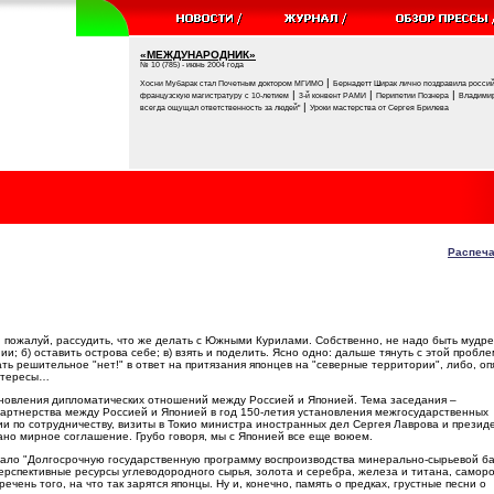
«МЕЖДУНАРОДНИК»
№ 10 (785) - июнь 2004 года
|
Хосни Мубарак стал Почетным доктором МГИМО
Бернадетт Ширак лично поздравила россий
|
|
|
французскую магистратуру с 10-летием
3-й конвент РАМИ
Перипетии Познера
Владимир
|
всегда ощущал ответственность за людей"
Уроки мастерства от Сергея Брилева
Распеча
о, пожалуй, рассудить, что же делать с Южными Курилами. Собственно, не надо быть мудр
и; б) оставить острова себе; в) взять и поделить. Ясно одно: дальше тянуть с этой пробл
ать решительное "нет!" в ответ на притязания японцев на "северные территории", либо, оп
интересы…
становления дипломатических отношений между Россией и Японией. Тема заседания –
 партнерства между Россией и Японией в год 150-летия установления межгосударственных
и по сотрудничеству, визиты в Токио министра иностранных дел Сергея Лаврова и презид
сано мирное соглашение. Грубо говоря, мы с Японией все еще воюем.
ало "Долгосрочную государственную программу воспроизводства минерально-сырьевой ба
ерспективные ресурсы углеводородного сырья, золота и серебра, железа и титана, самор
ень того, на что так зарятся японцы. Ну и, конечно, память о предках, грустные песни о