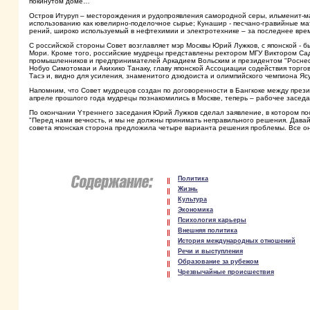
покинутом доме…
Остров Итуруп – месторождения и рудопроявления самородной серы, ильменит-ма
использованию как ювелирно-поделочное сырье; Кунашир - песчано-гравийные ма
рений, широко используемый в нефтехимии и электротехнике – за последнее врем
С российской стороны Совет возглавляет мэр Москвы Юрий Лужков, с японской -
Мори. Кроме того, российские мудрецы представлены ректором МГУ Виктором Са
промышленников и предпринимателей Аркадием Вольским и президентом "Роснеф
Нобуо Симотомаи и Акихико Танаку, главу японской Ассоциации содействия торго
Тасэ и, видно для усиления, знаменитого дзюдоиста и олимпийского чемпиона Яс
Напомним, что Совет мудрецов создан по договоренности в Бангкоке между пр
апреле прошлого года мудрецы познакомились в Москве, теперь – рабочее заседа
По окончании Yтреннего заседания Юрий Лужков сделал заявление, в котором по
"Перед нами вечность, и мы не должны принимать неправильного решения. Давай
совета японская сторона предложила четыре варианта решения проблемы. Все о
Политика
Жизнь
Культура
Экономика
Психология карьеры
Внешняя политика
История международных отношений
Речи и выступления
Образование за рубежом
Чрезвычайные происшествия