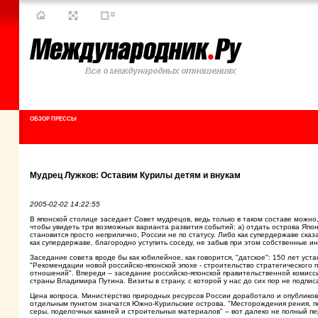
ОБЗОР ПРЕССЫ
Мудрец Лужков: Оставим Курилы детям и внукам
2005-02-02 14:22:55
В японской столице заседает Совет мудрецов, ведь только в таком составе можн
чтобы увидеть три возможных варианта развития событий: а) отдать острова Япони
становится просто неприлично, России не по статусу. Либо как супердержаве сказ
как супердержаве, благородно уступить соседу, не забыв при этом собственные 
Заседание совета вроде бы как юбилейное, как говорится, "датское": 150 лет у
"Рекомендации новой российско-японской эпохе - строительство стратегического
отношений". Впереди – заседание российско-японской правительственной комисси
страны Владимира Путина. Визиты в страну, с которой у нас до сих пор не подпи
Цена вопроса. Министерство природных ресурсов России доработало и опубликов
отдельным пунктом значатся Южно-Курильские острова. "Месторождения рения, п
серы, поделочных камней и строительных материалов" – вот далеко не полный переч