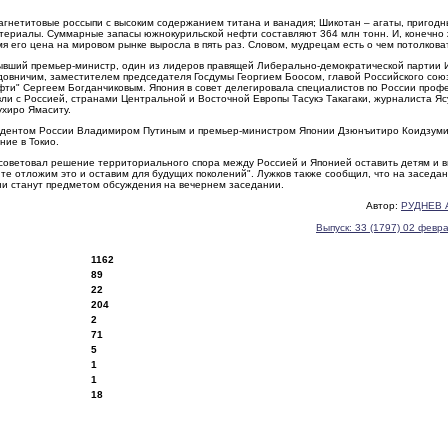
гнетитовые россыпи с высоким содержанием титана и ванадия; Шикотан – агаты, пригодн
териалы. Суммарные запасы южнокурильской нефти составляют 364 млн тонн. И, конечно 
я его цена на мировом рынке выросла в пять раз. Словом, мудрецам есть о чем потолкова
 бывший премьер-министр, один из лидеров правящей Либерально-демократической партии 
довничим, заместителем председателя Госдумы Георгием Боосом, главой Российского сою
ти" Сергеем Богданчиковым. Япония в совет делегировала специалистов по России проф
вли с Россией, странами Центральной и Восточной Европы Тасукэ Такагаки, журналиста Я
ухиро Ямаситу.
езидентом России Владимиром Путиным и премьер-министром Японии Дзюнъитиро Коидзуми
ние в Токио.
советовал решение территориального спора между Россией и Японией оставить детям и в
те отложим это и оставим для будущих поколений". Лужков также сообщил, что на заседа
ни станут предметом обсуждения на вечернем заседании.
Автор:
РУДНЕВ 
Выпуск: 33 (1797) 02 февр
1162
89
22
204
2
71
5
1
1
18