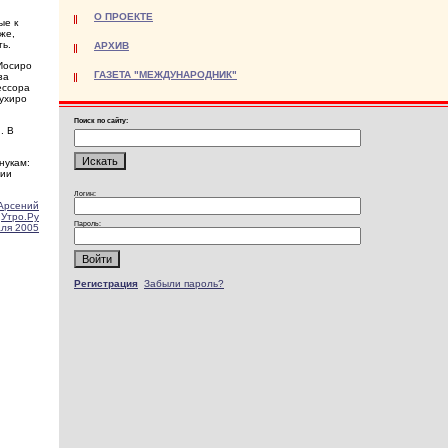
О ПРОЕКТЕ
ые к
же,
ть.
АРХИВ
Иосиро
ГАЗЕТА "МЕЖДУНАРОДНИК"
за
ессора
сухиро
Поиск по сайту:
. В
нукам:
нии
Логин:
Арсений
Утро.Ру
Пароль:
аля 2005
Регистрация
Забыли пароль?