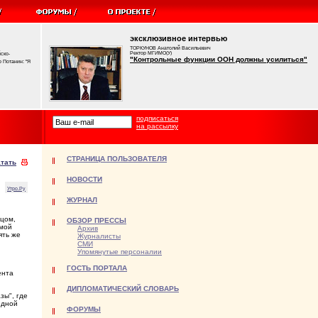
эксклюзивное интервью
ТОРКУНОВ Анатолий Васильевич
Ректор МГИМО(У)
ско-
"Контрольные функции ООН должны усилиться"
 Потанин: "Я
подписаться
на рассылку
СТРАНИЦА ПОЛЬЗОВАТЕЛЯ
тать
НОВОСТИ
Утро.Ру
ЖУРНАЛ
ецом,
ОБЗОР ПРЕССЫ
емой
Архив
ять же
Журналисты
СМИ
Упомянутые персоналии
ГОСТЬ ПОРТАЛА
ента
ДИПЛОМАТИЧЕСКИЙ СЛОВАРЬ
зы", где
одной
ФОРУМЫ