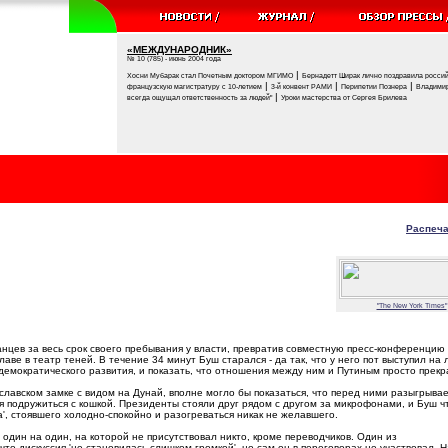
«МЕЖДУНАРОДНИК»
№ 10 (785) - июнь 2004 года
|
Хосни Мубарак стал Почетным доктором МГИМО
Бернадетт Ширак лично поздравила россий
|
|
|
французскую магистратуру с 10-летием
3-й конвент РАМИ
Перипетии Познера
Владимир
|
всегда ощущал ответственность за людей"
Уроки мастерства от Сергея Брилева
Распеча
"The New York Times"
цев за весь срок своего пребывания у власти, превратив совместную пресс-конференцию
е в театр теней. В течение 34 минут Буш старался - да так, что у него пот выступил на л
демократического развития, и показать, что отношения между ним и Путиным просто прекр
иславском замке с видом на Дунай, вполне могло бы показаться, что перед ними разыгрыва
подружиться с кошкой. Президенты стояли друг рядом с другом за микрофонами, и Буш ч
а', стоявшего холодно-спокойно и разогреваться никак не желавшего.
дин на один, на которой не присутствовал никто, кроме переводчиков. Один из
то дискуссия 'не становилась слишком громкой', но сам он в переговорах не участвовал. Н