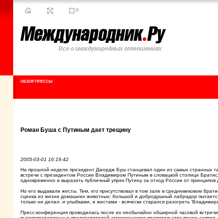
ОБЗОР ПРЕССЫ
Роман Буша с Путиным дает трещину
2005-03-01 16:19:42
На прошлой неделе президент Джордж Буш станцевал один из самых странных тан
встречи с президентом России Владимиром Путиным в словацкой столице Братислав
одновременно и выразить публичный упрек Путину за отход России от принципов 
Но его выдавали жесты. Тем, кто присутствовал в том зале в средневековом брат
сценка из жизни домашних животных: большой и добродушный лабрадор пытается 
только ни делал: и улыбками, и жестами - всячески старался разогреть 'Владимир
Пресс-конференция проводилась после их необычайно обширной часовой встречи о
высокопоставленных представителей американского правительства позже заявил, ч