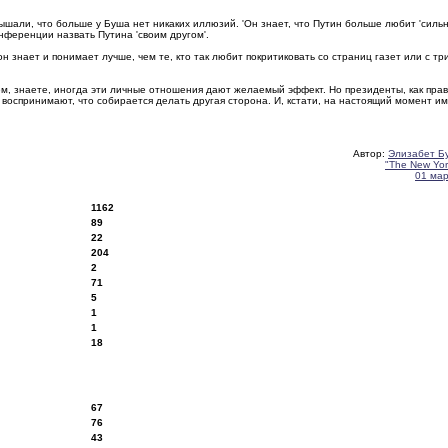
ышали, что больше у Буша нет никаких иллюзий. 'Он знает, что Путин больше любит 'силь
онференции назвать Путина 'своим другом'.
он знает и понимает лучше, чем те, кто так любит покритиковать со страниц газет или с тр
ичем, знаете, иногда эти личные отношения дают желаемый эффект. Но президенты, как пра
 воспринимают, что собирается делать другая сторона. И, кстати, на настоящий момент и
Автор:
Элизабет Б
"The New Yor
01 ма
1162
89
22
204
2
71
5
1
1
18
67
76
43