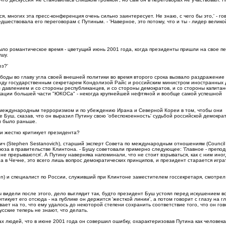
ся, многих эта пресс-конференция очень сильно заинтересует. Не знаю, с чего бы это,' - го
дшествовала его переговорам с Путиным. - 'Наверное, это потому, что и ты - лидер велико
было романтическое время - цветущий июнь 2001 года, когда президенты пришли на свое п
ушу.
юз?'
боды во главу угла своей внешней политики во время второго срока вызвало раздражение 
ежду государственным секретарем Кондолизой Райс и российским министром иностранных 
 давлением и со стороны республиканцев, и со стороны демократов, и со стороны капитан
скации большей части "ЮКОСа" - некогда крупнейшей нефтяной и вообще самой успешной
 с международным терроризмом и по убеждению Ирана и Северной Кореи в том, чтобы они
 Буш, сказав, что он выразил Путину свою 'обеспокоенность' судьбой российской демокра
и было раньше.
 и жестко критикует президента?
вич (Stephen Sestanovich), старший эксперт Совета по международным отношениям (Council
Союза в правительстве Клинтона. - Бушу советовали примерно следующее: 'Главное - препо
 не прерываются'. А Путину наверняка напоминали, что не стоит взрываться, как с ним ино
на в Чечне, это всего лишь вопрос демократических принципов, и президент старается игра
ution) и специалист по России, служивший при Клинтоне заместителем госсекретаря, смотрел
мы видели после этого, дело выглядит так, будто президент Буш устоял перед искушением в
тикует его отсюда - на публике он держится 'жесткой линии', а потом говорит с глазу на гла
ывает на то, что ему удалось до некоторой степени сохранить соответствие того, что он го
усские теперь не знают, что делать.
ах людей, что в июне 2001 года он совершил ошибку, охарактеризовав Путина как человека