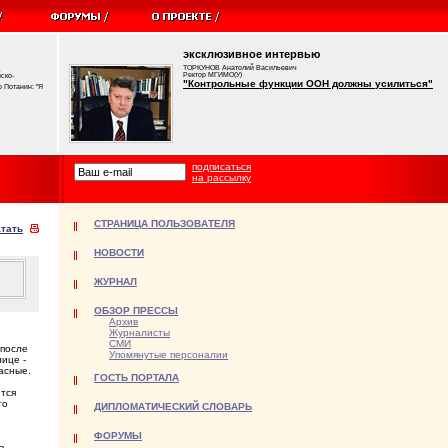
эксклюзивное интервью
ТОРКУНОВ Анатолий Васильевич
Ректор МГИМО(У)
ско-
"Контрольные функции ООН должны усилиться"
 Потанин: "Я
подписаться
на рассылку
СТРАНИЦА ПОЛЬЗОВАТЕЛЯ
тать
НОВОСТИ
ЖУРНАЛ
ОБЗОР ПРЕССЫ
Архив
Журналисты
СМИ
 после
Упомянутые персоналии
ице -
асные.
ГОСТЬ ПОРТАЛА
ется
то
ДИПЛОМАТИЧЕСКИЙ СЛОВАРЬ
ФОРУМЫ
а