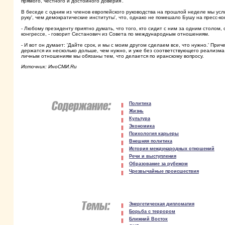
прямого, честного и достойного доверия'.
В беседе с одним из членов европейского руководства на прошлой неделе мы усл
руку', чем демократические институты', что, однако не помешало Бушу на пресс-к
- Любому президенту приятно думать, что того, кто сидит с ним за одним столом, 
конгрессе, - говорит Сестанович из Совета по международным отношениям.
- И вот он думает: 'Дайте срок, и мы с моим другом сделаем все, что нужно.' Пр
держатся их несколько дольше, чем нужно, и уже без соответствующего реализма
личным отношениям мы обязаны тем, что делается по иранскому вопросу.
Источник: ИноСМИ.Ru
Политика
Жизнь
Культура
Экономика
Психология карьеры
Внешняя политика
История международных отношений
Речи и выступления
Образование за рубежом
Чрезвычайные происшествия
Энергетическая дипломатия
Борьба с террором
Ближний Восток