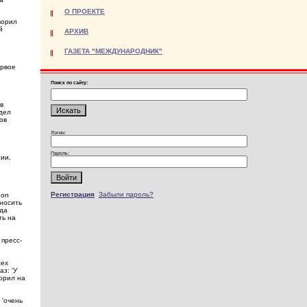
О ПРОЕКТЕ
ворил
й
АРХИВ
ГАЗЕТА "МЕЖДУНАРОДНИК"
ервое
Поиск по сайту:
в
дел
ов
Логин:
Пароль:
тии,
Регистрация
Забыли пароль?
 on
дносить
гда
ть на
 пресс-
сех
з: 'У
ворил на
 'очень