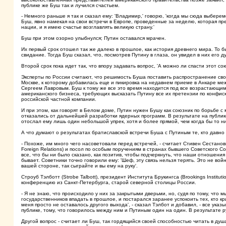
публике же Буш так и лучился счастьем.
- Немного раньше я так и сказал ему: 'Владимир,' говорю, 'когда мы сюда выберем
Буш, явно намекая на свои встречи в Европе, проведенные за неделю, которая пре
нации, и я имею счастье возглавлять великую страну.'
Буш при этом озорно улыбнулся; Путин оставался мрачен.
Их первый срок отошел так же далеко в прошлое, как история древнего мира. То 
свидание. Тогда Буш сказал, что, посмотрев Путину в глаза, он увидел в них его д
Второй срок пока идет так, что впору задавать вопрос, 'А можно ли спасти этот со
Эксперты по России считают, что решимость Буша поставить распространение сво
Москве, к которому добавилась еще и пикировка на недавнем приеме в Анкаре м
Сергеем Лавровым. Буш к тому же все это время находится под все возрастающим
американского бизнеса, требующих высказать Путину все их претензии по конфи
российской частной компании.
И при этом, как говорят в Белом доме, Путин нужен Бушу как союзник по борьбе
отказались от дальнейшей разработки ядерных программ. В результате на публике
отослал ему лишь один небольшой упрек, хотя и более прямой, чем когда бы то н
А что думают о результатах братиславской встречи Буша с Путиным те, кто давно
- Похоже, им много чего насоветовали перед встречей, - считает Стивен Сестано
Foreign Relations) и посол по особым поручениям в странах бывшего Советского 
все, что бы ни было сказано, как позитив, чтобы подчеркнуть, что наши отношения
бывает. Советники точно говорили ему: 'Шеф, эту связь нельзя терять. Это не вой
вашей стороне, так сыграйте и вы ему на руку'.
Строуб Тэлботт (Strobe Talbott), президент Института Брукингса (Brookings Instit
конференцию из Санкт-Петербурга, старой северной столицы России.
- Я не знаю, что происходило у них за закрытыми дверьми, но, судя по тому, что 
государственников впадать в прошлое, и постарался заранее успокоить тех, кто кри
меня просто не оставалось другого выхода', - сказал Тэлбот и добавил, - все указ
публике, тому, что говорилось между ним и Путиным один на один. В результате р
Другой вопрос - считает ли Буш, так гордящийся своей способностью читать в душ