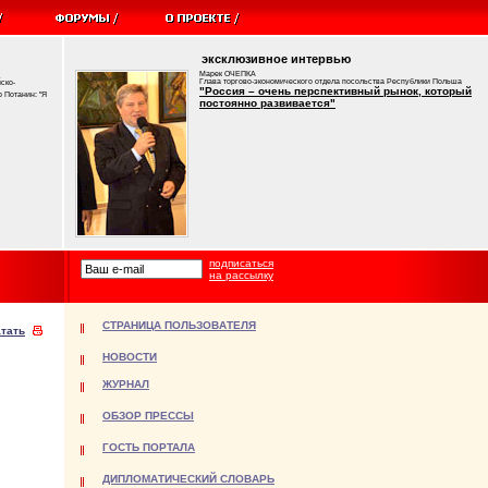
эксклюзивное интервью
Марек ОЧЕПКА
Глава торгово-экономического отдела посольства Республики Польша
ско-
"Россия – очень перспективный рынок, который
 Потанин: "Я
постоянно развивается"
подписаться
на рассылку
СТРАНИЦА ПОЛЬЗОВАТЕЛЯ
тать
НОВОСТИ
ЖУРНАЛ
ОБЗОР ПРЕССЫ
ГОСТЬ ПОРТАЛА
ДИПЛОМАТИЧЕСКИЙ СЛОВАРЬ