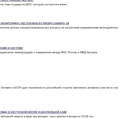
В ИНОСТРАННЫХ ДЕЛ ШОС
ече глав государств ШОС, которая состоится в июне.
И МОНИТОРИНГА ОБСТАНОВКИ ВО ВРЕМЯ САММИТА G8
ионном центре сконцентрированы все ресурсы по различным направлениям жизнедеятель
МАНИЮ И АВСТРИЮ
 подписание меморандума о намерениях между МЧС России и МВД Австрии.
 Латвии» в ЕСПЧ даст возможность российской стороне принимать активное участие в слу
СПИДА В ВОСТОЧНОЙ ЕВРОПЕ И ЦЕНТРАЛЬНОЙ АЗИИ
ричиной смерти в мире как женщин, так и мужчин в возрасте 15-59 лет.