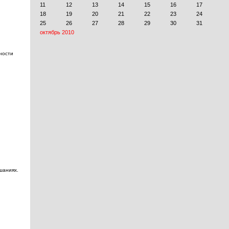
ности
шаниях.