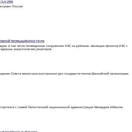
ILA-2006
ступает Россия.
ТОМНОЙ ПРОМЫШЛЕННОСТИ РФ
ладов, в том числе посвященные сооружению АЭС за рубежом, эволюции проектов АЭС с
 ядерных энергетических реакторов.
едание Совета министров иностранных дел государств-членов Шанхайской организации
стретился с главой Палестинской национальной администрации Махмудом Аббасом.