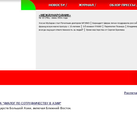
«МЕЖДУНАРОДНИК»
№ 10 (785) - июнь 2004 года
|
Хосни Мубарак стал Почетным доктором МГИМО
Бернадетт Ширак лично поздравила россий
|
|
|
французскую магистратуру с 10-летием
3-й конвент РАМИ
Перипетии Познера
Владимир
|
всегда ощущал ответственность за людей"
Уроки мастерства от Сергея Брилева
Распеча
А "ДИАЛОГ ПО СОТРУДНИЧЕСТВУ В АЗИИ"
дарств Большой Азии, включая Ближний Восток.