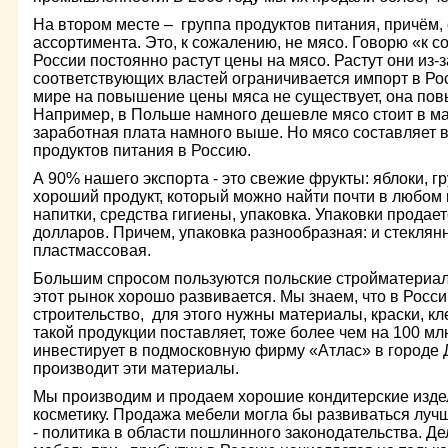
На втором месте – группа продуктов питания, причём,
ассортимента. Это, к сожалению, не мясо. Говорю «к с
России постоянно растут цены на мясо. Растут они из-з
соответствующих властей ограничивается импорт в Ро
мире на повышение цены мяса не существует, она пов
Например, в Польше намного дешевле мясо стоит в маг
заработная плата намного выше. Но мясо составляет в
продуктов питания в Россию.
А 90% нашего экспорта - это свежие фрукты: яблоки, г
хороший продукт, который можно найти почти в любом 
напитки, средства гигиены, упаковка. Упаковки продае
долларов. Причем, упаковка разнообразная: и стеклянн
пластмассовая.
Большим спросом пользуются польские стройматериал
этот рынок хорошо развивается. Мы знаем, что в Росс
строительство, для этого нужны материалы, краски, 
такой продукции поставляет, тоже более чем на 100 млн
инвестирует в подмосковную фирму «Атлас» в городе 
производит эти материалы.
Мы производим и продаем хорошие кондитерские изде
косметику. Продажа мебели могла бы развиваться лучш
- политика в области пошлинного законодательства. Де