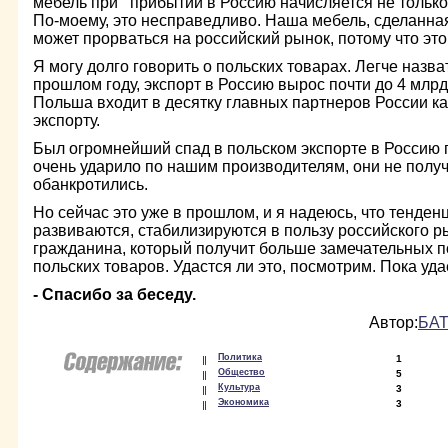
мебель при прибытии в Россию начисляется не только о
По-моему, это несправедливо. Наша мебель, сделанная
может прорваться на российский рынок, потому что это
Я могу долго говорить о польских товарах. Легче назва
прошлом году, экспорт в Россию вырос почти до 4 млрд
Польша входит в десятку главных партнеров России как
экспорту.
Был огромнейший спад в польском экспорте в Россию п
очень ударило по нашим производителям, они не полу
обанкротились.
Но сейчас это уже в прошлом, и я надеюсь, что тенденц
развиваются, стабилизируются в пользу российского ры
гражданина, который получит больше замечательных п
польских товаров. Удастся ли это, посмотрим. Пока уда
- Спасибо за беседу.
Автор:
БАТ
Политика
1
Общество
5
Культура
3
Экономика
3