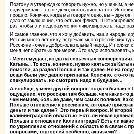
Поэтому я утверждаю: говорить нужно, но ученым, а не
подчеркиваю - это не дело, искать виноватого. История
прошло. Конечно, когда мы говорим одно, вы – другое, 
делают заключение, что есть конфликты. Нет конфликт
раз, чтобы эти недоразумения ликвидировать, надо ра
И самое главное, что я хочу добавить, наши народы дру
России много лет живу, встречаю много российских ту
Россияне - очень доброжелательный народ. И поляки к 
меня нет обратных примеров. Это надо использовать, 
- Меня смущает, когда на серьезных конференциях 
Катынь... То есть, конечно, нужно каяться за Катынь
помогли, за раздел Польши и так далее. Но на гос
вещи были уже давно признаны. Конечно, кто-то п
спекулировать, но смотреть надо в будущее…
А вообще, у меня другой вопрос: когда я бываю в 
ощущение, что россиян там больше, чем каких-то д
чем немцев, больше даже, чем самих поляков. Како
Польше отношение к россиянам, которые приезжаю
деньги и так далее? Это первый вопрос. И второй 
калининградской областью. Есть ли некая целена
Польши в отношении Калининграда? Есть ли какие
по укреплению отношений с областью в связи с 
вопросами, торговлей особенно, акцизами?