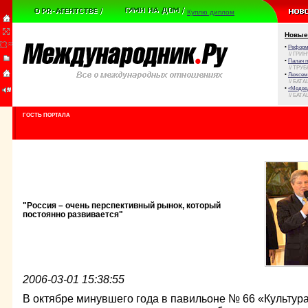
Куплю диплом
Новые
•
Реформа
// ГРИ
•
Палач 
// ТРУ
•
Люксем
// БАТА
•
«Медве
// БАТА
ГОСТЬ ПОРТАЛА
"Россия – очень перспективный рынок, который
постоянно развивается"
2006-03-01 15:38:55
В октябре минувшего года в павильоне № 66 «Культур