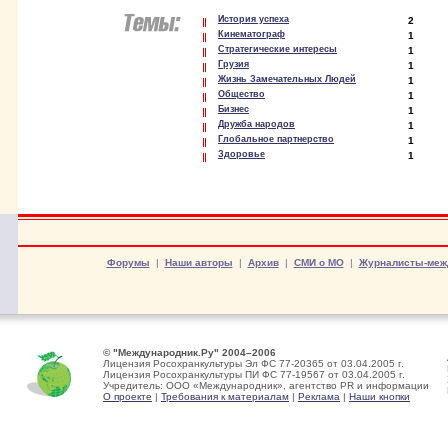
История успеха
2
Кинематограф
1
Стратегические интересы
1
Грузия
1
Жизнь Замечательных Людей
1
Общество
1
Бизнес
1
Дружба народов
1
Глобальное партнерство
1
Здоровье
1
Форумы
|
Наши авторы
|
Архив
|
СМИ о МО
|
Журналисты-меж
© "Международник.Ру" 2004–2006
Лицензия Росохранкультуры Эл ФС 77-20365 от 03.04.2005 г.
Лицензия Росохранкультуры ПИ ФС 77-19567 от 03.04.2005 г.
Учредитель: ООО «Международник», агентство PR и информации
О проекте
|
Требования к материалам
|
Реклама
|
Наши кнопки