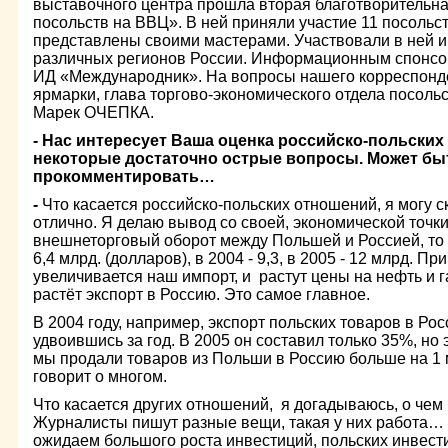
выставочного центра прошла вторая благотворительн
посольств на ВВЦ». В ней приняли участие 11 посольс
представлены своими мастерами. Участвовали в ней 
различных регионов России. Информационным спонсо
ИД «Международник». На вопросы нашего корреспонде
ярмарки, глава торгово-экономического отдела посол
Марек ОЧЕПКА.
- Нас интересует Ваша оценка российско-польских
некоторые достаточно острые вопросы. Может быт
прокомментировать…
-
Что касается российско-польских отношений, я могу с
отлично. Я делаю вывод со своей, экономической точки
внешнеторговый оборот между Польшей и Россией, то 
6,4 млрд. (долларов), в 2004 - 9,3, в 2005 - 12 млрд. При
увеличивается наш импорт, и растут цены на нефть и
растёт экспорт в Россию. Это самое главное.
В 2004 году, например, экспорт польских товаров в Ро
удвоившись за год. В 2005 он составил только 35%, но э
мы продали товаров из Польши в Россию больше на 1 м
говорит о многом.
Что касается других отношений, я догадываюсь, о чем
Журналисты пишут разные вещи, такая у них работа… 
ожидаем большого роста инвестиций, польских инвест