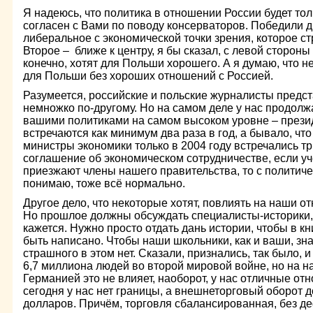
Я надеюсь, что политика в отношении России будет тол
согласен с Вами по поводу консерваторов. Победили д
либеральное с экономической точки зрения, которое ст
Второе – ближе к центру, я бы сказал, с левой стороны
конечно, хотят для Польши хорошего. А я думаю, что н
для Польши без хороших отношений с Россией.
Разумеется, российские и польские журналисты предс
немножко по-другому. Но на самом деле у нас продолж
вашими политиками на самом высоком уровне – прези
встречаются как минимум два раза в год, а бывало, что 
министры экономики только в 2004 году встречались тр
соглашение об экономическом сотрудничестве, если уч
приезжают члены нашего правительства, то с политичес
понимаю, тоже всё нормально.
Другое дело, что некоторые хотят, повлиять на наши о
Но прошлое должны обсуждать специалисты-историки, 
кажется. Нужно просто отдать дань истории, чтобы в кн
быть написано. Чтобы наши школьники, как и ваши, зна
страшного в этом нет. Сказали, признались, так было, 
6,7 миллиона людей во второй мировой войне, но на 
Германией это не влияет, наоборот, у нас отличные от
сегодня у нас нет границы, а внешнеторговый оборот д
долларов. Причём, торговля сбалансированная, без де