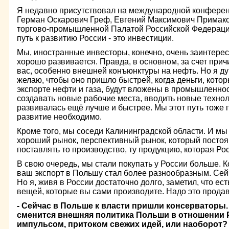
Я недавно присутствовал на международной конференц
Герман Оскарович Греф, Евгений Максимович Примако
торгово-промышленной Палатой Российской Федерации
путь к развитию России - это инвестиции.
Мы, иностранные инвесторы, конечно, очень заинтере
хорошо развивается. Правда, в основном, за счет прич
вас, особенно внешней конъюнктуры на нефть. Но я ду
желаю, чтобы оно пришло быстрей, когда деньги, кото
экспорте нефти и газа, будут вложены в промышленнос
создавать новые рабочие места, вводить новые технол
развивалась ещё лучше и быстрее. Мы этот путь тоже 
развитие необходимо.
Кроме того, мы соседи Калининградской области. И мы 
хороший рынок, перспективный рынок, который постоя
поставлять то производство, ту продукцию, которая Ро
В свою очередь, мы стали покупать у России больше. К
ваш экспорт в Польшу стал более разнообразным. Сейч
Но я, живя в России достаточно долго, заметил, что ес
вещей, которые вы сами производите. Надо это продав
- Сейчас в Польше к власти пришли консерваторы. 
сменится внешняя политика Польши в отношении Р
импульсом, притоком свежих идей, или наоборот?