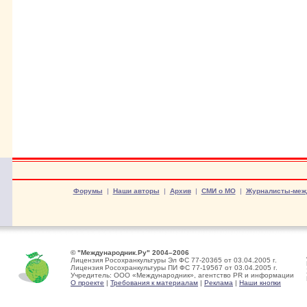
Форумы
|
Наши авторы
|
Архив
|
СМИ о МО
|
Журналисты-меж
© "Международник.Ру" 2004–2006
Лицензия Росохранкультуры Эл ФС 77-20365 от 03.04.2005 г.
Лицензия Росохранкультуры ПИ ФС 77-19567 от 03.04.2005 г.
Учредитель: ООО «Международник», агентство PR и информации
О проекте
|
Требования к материалам
|
Реклама
|
Наши кнопки