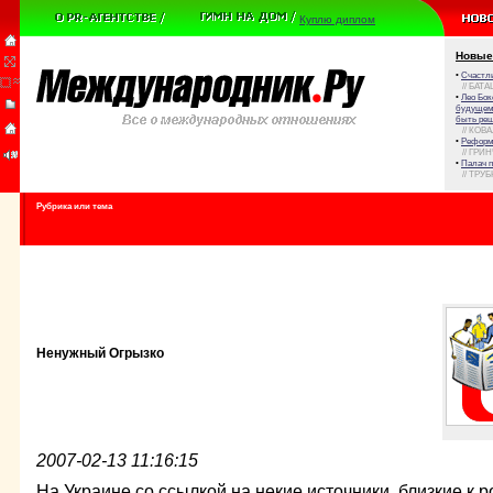
Куплю диплом
Новые
•
Счастли
// БАТА
•
Лео Бок
будущем 
быть реш
// КОВ
•
Реформа
// ГРИ
•
Палач 
// ТРУ
Рубрика или тема
Ненужный Огрызко
2007-02-13 11:16:15
На Украине со ссылкой на некие источники, близкие к 