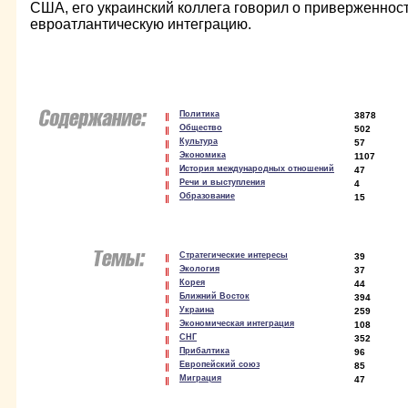
США, его украинский коллега говорил о приверженност
евроатлантическую интеграцию.
Политика
3878
Общество
502
Культура
57
Экономика
1107
История международных отношений
47
Речи и выступления
4
Образование
15
Стратегические интересы
39
Экология
37
Корея
44
Ближний Восток
394
Украина
259
Экономическая интеграция
108
СНГ
352
Прибалтика
96
Европейский союз
85
Миграция
47