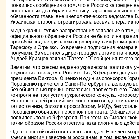
появились сообщения о том, что в Россию запрещен 
иностранных дел Украины Борису Тарасюку и нынеш
обязанности главы внешнеполитического ведомства В
Украинская сторона отреагировала весьма оперативно
МИД Украины тут же распространил заявление о том, 
официального обращения России не было, и направил 
просьбой подтвердить или опровергнуть информацию о
Тарасюку и Огрызко. Ко времени подписания номера в 
получили. Заместитель директора департамента инфо
Андрей Кривцов заявил "Газете": "Сообщения такого р
Заметим, что совсем недавно украинским политикам у
трудности с въездом в Россию. Так, 3 февраля депутат
президента Виктора Ющенко и один из спонсоров "ор
Порошенко прилетел в Санкт-Петербург на деловую вс
без объяснения причин отказались пропустить его. Так
контроля не пропустили украинского консула, котором
Несколько дней российские чиновники воздерживались
как источники, близкие к российскому МИДу, без устал
Порошенко объявлен персоной нон грата. Официальн
появилось только 9 февраля. При этом на Смоленской
таким образом Россия ответила на аналогичные дейст
Однако российский ответ явно запоздал. Еще летом пр
въезде многим известным россиянам, в том числе за