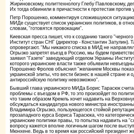
Жириновскому, политтехнологу Глебу Павловскому, деп
Их тогда обвинили в причастности к протестам против
Петр Порошенко, комментируя сложившуюся ситуацию,
МИДе существует список украинских политиков, в отно
словам, "готовятся провокации".
Киевская пресса пишет, что к созданию такого "черного
Институт стран СНГ (директор - Константин Затулин).
опровергают. "Мы никакого списка в МИД не направлял
Огрызко запретят въезд в Россию, мы будем приветство
заявил "Газете" заведующий отделом Украины Институ
которого украинские власти также объявили невъездн
Порошенко Фролов объяснил "желанием Москвы показа
украинской элиты, что вести бизнес в нашей стране и
антироссийскую политику невозможно".
Бывший глава украинского МИДа Борис Тарасюк считает
проблемы с въездом в РФ, то это произойдет по полит
что таким образом Кремль хочет надавить на Верховную
обсуждаться кандидатура нового министра иностранны
Владимира Огрызко, пользующегося стойкой репутаци
прозападного курса Бориса Тарасюка, что категоричес
украинские политики правы, то попытка надавить на "с
вопросу кажется вполне логичным шагом после высту
Мюнхене. Ведь в то время как российский президент ж