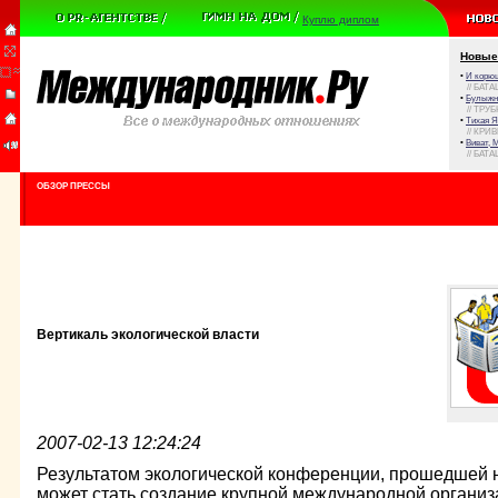
Куплю диплом
Новые
•
И корюш
// БАТА
•
Булыжни
// ТРУ
•
Тихая Я
// КРИ
•
Виват, 
// БАТА
ОБЗОР ПРЕССЫ
Вертикаль экологической власти
2007-02-13 12:24:24
Результатом экологической конференции, прошедшей 
может стать создание крупной международной органи