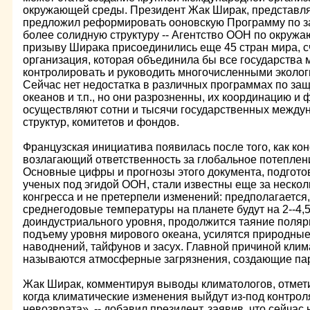
окружающей среды. Президент Жак Ширак, представля
предложил реформировать ооновскую Программу по 
более солидную структуру -- Агентство ООН по окружа
призыву Ширака присоединились еще 45 стран мира, с
организация, которая объединила бы все государства 
контролировать и руководить многочисленными эколо
Сейчас нет недостатка в различных программах по за
океанов и т.п., но они разрозненны, их координацию и
осуществляют сотни и тысячи государственных межд
структур, комитетов и фондов.
Французская инициатива появилась после того, как ко
возлагающий ответственность за глобальное потеплени
Основные цифры и прогнозы этого документа, подгото
ученых под эгидой ООН, стали известны еще за нескол
конгресса и не претерпели изменений: предполагается, 
среднегодовые температуры на планете будут на 2--4,
доиндустриального уровня, продолжится таяние полярн
подъему уровня мирового океана, усилятся природные
наводнений, тайфунов и засух. Главной причиной кли
называются атмосферные загрязнения, создающие па
Жак Ширак, комментируя выводы климатологов, отметил
когда климатические изменения выйдут из-под контрол
невозврата», -- добавил президент, заявив, что сейча