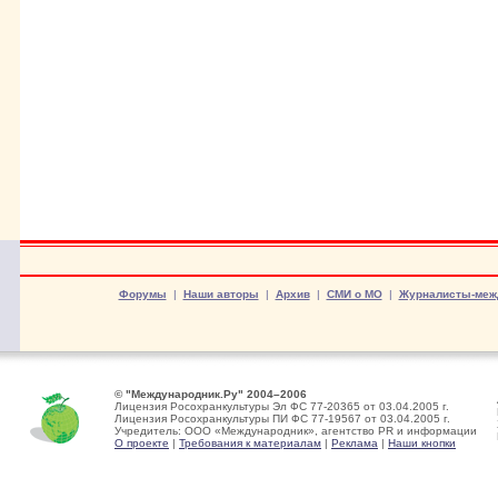
Форумы
|
Наши авторы
|
Архив
|
СМИ о МО
|
Журналисты-меж
© "Международник.Ру" 2004–2006
Лицензия Росохранкультуры Эл ФС 77-20365 от 03.04.2005 г.
Лицензия Росохранкультуры ПИ ФС 77-19567 от 03.04.2005 г.
Учредитель: ООО «Международник», агентство PR и информации
О проекте
|
Требования к материалам
|
Реклама
|
Наши кнопки