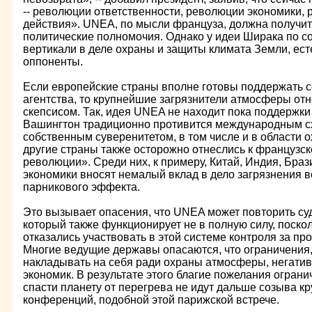
-- революции ответственности, революции экономики,
действия». UNEA, по мысли француза, должна получи
политические полномочия. Однако у идеи Ширака по с
вертикали в деле охраны и защиты климата Земли, ест
оппоненты.
Если европейские страны вполне готовы поддержать с
агентства, то крупнейшие загрязнители атмосферы отн
скепсисом. Так, идея UNEA не находит пока поддержки
Вашингтон традиционно противится международным с
собственным суверенитетом, в том числе и в области
другие страны также осторожно отнеслись к французск
революции». Среди них, к примеру, Китай, Индия, Браз
экономики вносят немалый вклад в дело загрязнения в
парникового эффекта.
Это вызывает опасения, что UNEA может повторить суд
который также функционирует не в полную силу, поско
отказались участвовать в этой системе контроля за 
Многие ведущие державы опасаются, что ограничения,
накладывать на себя ради охраны атмосферы, негатив
экономик. В результате этого благие пожелания ограни
спасти планету от перегрева не идут дальше созыва 
конференций, подобной этой парижской встрече.