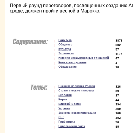
Первый раунд переговоров, посвященных созданию А
среде, должен пройти весной в Марокко.
Политика
3878
Общество
502
Культура
57
Экономика
1107
История международных отношений
47
Речи и выступления
4
Образование
18
Внешняя политика России
326
Стратегические интересы
39
Экология
37
Корея
44
Ближний Восток
394
Украина
259
Экономическая интеграция
108
СНГ
352
Прибалтика
96
Европейский союз
85