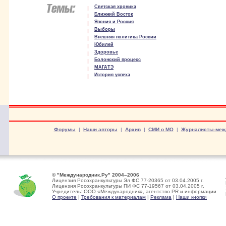
Светская хроника
Ближний Восток
Япония и Россия
Выборы
Внешняя политика России
Юбилей
Здоровье
Болонский процесс
МАГАТЭ
История успеха
Форумы
|
Наши авторы
|
Архив
|
СМИ о МО
|
Журналисты-меж
© "Международник.Ру" 2004–2006
Лицензия Росохранкультуры Эл ФС 77-20365 от 03.04.2005 г.
Лицензия Росохранкультуры ПИ ФС 77-19567 от 03.04.2005 г.
Учредитель: ООО «Международник», агентство PR и информации
О проекте
|
Требования к материалам
|
Реклама
|
Наши кнопки