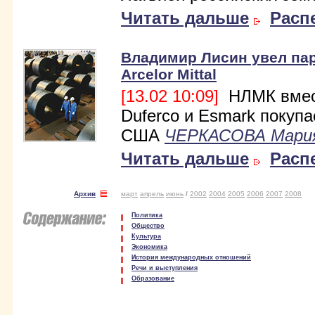
Читать дальше
Расп
Владимир Лисин увел пар
Arcelor Mittal
[13.02 10:09]
НЛМК вмес
Duferco и Esmark покупа
США
ЧЕРКАСОВА Мари
Читать дальше
Расп
Архив
март
апрель
июнь
/
2002
2004
2005
2006
2007
2008
Политика
Общество
Культура
Экономика
История международных отношений
Речи и выступления
Образование