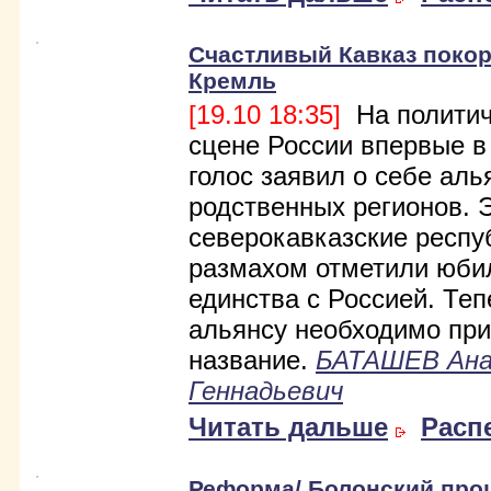
Счастливый Кавказ покор
Кремль
[19.10 18:35]
На политич
сцене России впервые в
голос заявил о себе аль
родственных регионов. 
северокавказские респу
размахом отметили юби
единства с Россией. Теп
альянсу необходимо пр
название.
БАТАШЕВ Ан
Геннадьевич
Читать дальше
Расп
Реформа/ Болонский проц