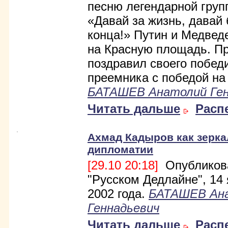
песню легендарной гру
«Давай за жизнь, давай 
конца!» Путин и Медве
на Красную площадь. П
поздравил своего побед
преемника с победой на
БАТАШЕВ Анатолий Ген
Читать дальше
Расп
Ахмад Кадыров как зерка
дипломатии
[29.10 20:18]
Опубликов
"Русском Дедлайне", 14
2002 года.
БАТАШЕВ Ан
Геннадьевич
Читать дальше
Расп