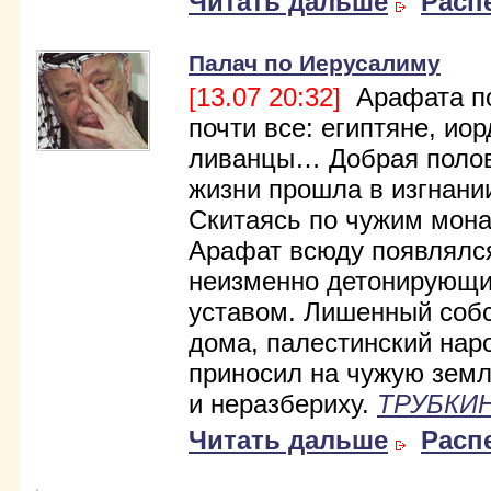
Читать дальше
Расп
Палач по Иерусалиму
[13.07 20:32]
Арафата п
почти все: египтяне, ио
ливанцы… Добрая полов
жизни прошла в изгнани
Скитаясь по чужим мон
Арафат всюду появлялс
неизменно детонирующ
уставом. Лишенный соб
дома, палестинский нар
приносил на чужую зем
и неразбериху.
ТРУБКИН
Читать дальше
Расп