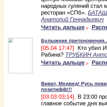
народных гуляний стал 
ресторан «СПб».
БАТА
Анатолий Геннадьевич
Читать дальше
Расп
Булыжник преткновения..
[05.04 17:47]
Кто убил И
Рабина?
ТРУБКИН Ант
Читать дальше
Расп
Виват, Медвед! Русь лови
позитифф!!!
[03.03 03:14]
В 23:00 пр
главное событие дня вы