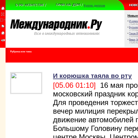
Куплю диплом
Новые
•
И корюш
// БАТА
•
Булыжни
// ТРУ
•
Тихая Я
// КРИ
•
Виват, 
// БАТА
Рубрика или тема
И корюшка таяла во рту
[05.06 01:10]
16 мая про
московский праздник ко
Для проведения торжест
вечер милиция перекры
движение автомобилей 
Большому Головину пере
центре Москвы. Центро