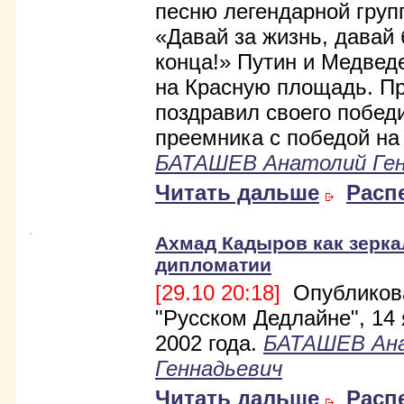
песню легендарной гру
«Давай за жизнь, давай 
конца!» Путин и Медве
на Красную площадь. П
поздравил своего побед
преемника с победой на
БАТАШЕВ Анатолий Ген
Читать дальше
Расп
Ахмад Кадыров как зерка
дипломатии
[29.10 20:18]
Опубликов
"Русском Дедлайне", 14
2002 года.
БАТАШЕВ Ан
Геннадьевич
Читать дальше
Расп