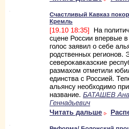
Счастливый Кавказ покор
Кремль
[19.10 18:35]
На политич
сцене России впервые в
голос заявил о себе аль
родственных регионов. 
северокавказские респу
размахом отметили юби
единства с Россией. Теп
альянсу необходимо пр
название.
БАТАШЕВ Ан
Геннадьевич
Читать дальше
Расп
Реформа/ Болонский проц