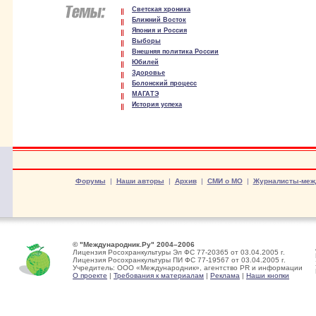
Светская хроника
Ближний Восток
Япония и Россия
Выборы
Внешняя политика России
Юбилей
Здоровье
Болонский процесс
МАГАТЭ
История успеха
Форумы
|
Наши авторы
|
Архив
|
СМИ о МО
|
Журналисты-меж
© "Международник.Ру" 2004–2006
Лицензия Росохранкультуры Эл ФС 77-20365 от 03.04.2005 г.
Лицензия Росохранкультуры ПИ ФС 77-19567 от 03.04.2005 г.
Учредитель: ООО «Международник», агентство PR и информации
О проекте
|
Требования к материалам
|
Реклама
|
Наши кнопки