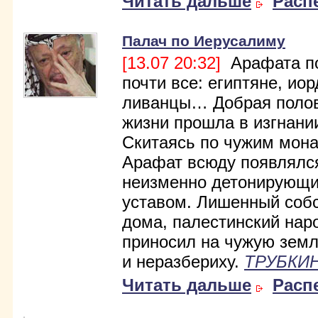
Читать дальше
Расп
Палач по Иерусалиму
[13.07 20:32]
Арафата п
почти все: египтяне, ио
ливанцы… Добрая полов
жизни прошла в изгнани
Скитаясь по чужим мон
Арафат всюду появлялс
неизменно детонирующ
уставом. Лишенный соб
дома, палестинский нар
приносил на чужую зем
и неразбериху.
ТРУБКИН
Читать дальше
Расп