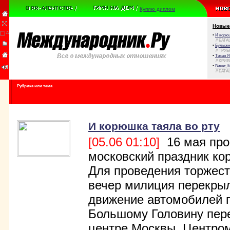
Куплю диплом
Новые
•
И корюш
// БАТА
•
Булыжни
// ТРУ
•
Тихая Я
// КРИ
•
Виват, 
// БАТА
Рубрика или тема
И корюшка таяла во рту
[05.06 01:10]
16 мая про
московский праздник ко
Для проведения торжест
вечер милиция перекры
движение автомобилей 
Большому Головину пере
центре Москвы. Центро