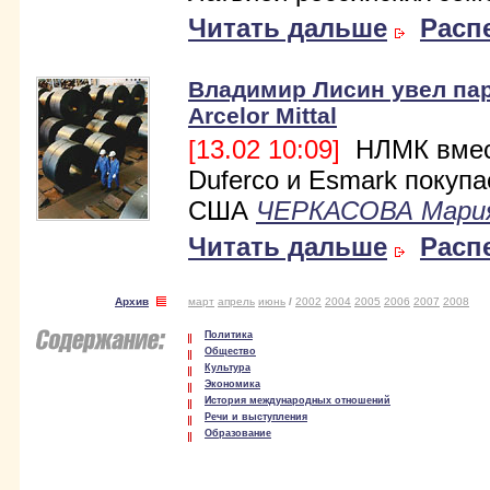
Читать дальше
Расп
Владимир Лисин увел пар
Arcelor Mittal
[13.02 10:09]
НЛМК вмес
Duferco и Esmark покупа
США
ЧЕРКАСОВА Мари
Читать дальше
Расп
Архив
март
апрель
июнь
/
2002
2004
2005
2006
2007
2008
Политика
Общество
Культура
Экономика
История международных отношений
Речи и выступления
Образование