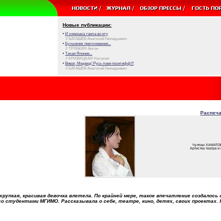
Новые публикации:
•
И корюшка таяла во рту
// БАТАШЕВ Анатолий Геннадьевич
•
Булыжник преткновения...
// ТРУБКИН Антон
•
Тихая Япония...
// КРИВИЦКАЯ Наталия
•
Виват, Медвед! Русь лови позитифф!!!
// БАТАШЕВ Анатолий Геннадьевич
Распеча
Чулпан ХАМАТО
Артистка театра и 
 хрупкая, красивая девочка влетела. По крайней мере, такое впечатление создалось 
о студентами МГИМО. Рассказывала о себе, театре, кино, детях, своих проектах. 