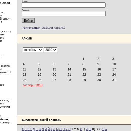
Логин:
ые люди
Пароль:
ука
же
ой сидит
 в
Регистрация
Забыли пароль?
 у них у
еня
ала
АРХИВ
же
ют
 в этих
ы
овала. Я
все
а назад
ане
 мужчин
й
 дети,
Дипломатический словарь
и живут
А
Б
В
Г
Д
Е
Ж
З
И
Й
К
Л
М
О
П
Р
С
Т У Ф
Х
Ц
Ч
Ш
Щ Э Ю
Я
и