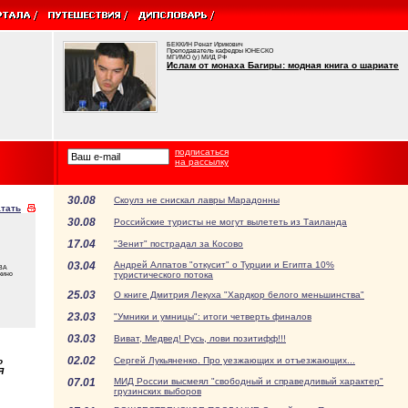
БЕККИН Ренат Ирикович
Преподаватель кафедры ЮНЕСКО
МГИМО (у) МИД РФ
Ислам от монаха Багиры: модная книга о шариате
подписаться
на рассылку
30.08
Скоулз не снискал лавры Марадонны
тать
30.08
Российские туристы не могут вылететь из Таиланда
17.04
"Зенит" пострадал за Косово
03.04
Андрей Алпатов "откусит" о Турции и Египта 10%
ВА
туристического потока
кино
25.03
О книге Дмитрия Лекуха "Хардкор белого меньшинства"
23.03
"Умники и умницы": итоги четверть финалов
03.03
Виват, Медвед! Русь, лови позитифф!!!
02.02
Сергей Лукьяненко. Про уезжающих и отъезжающих...
о
Я
07.01
МИД России высмеял "свободный и справедливый характер"
грузинских выборов