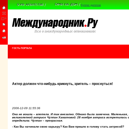
Куплю диплом
ГОСТЬ ПОРТАЛА
Актер должен что-нибудь крикнуть, зритель – проснуться!
2006-12-09 11:55:36
Она не вошла – влетела. И так внезапно. Однако была замечена. Маленькая,
великолепной актрисе Чулпан Хаматовой: 28 ноября актриса встретилась с
определила: Чулпан – прекрасная.
- Как Вы начинали свою карьеру? Как Вам пришло в голову стать актрисой?