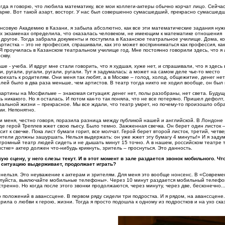
огда я говорю, что любила математику, все мои коллеги-актеры обычно корчат лицо. Сейча
арке. Вот такой азарт, восторг. У нас был совершенно сумасшедший, прекрасно сумасшед
ансовую Академию в Казани, я забыла абсолютно, как все эти математические задания нуж
ых экзаменах определила, что оказалась человеком, не имеющим к математике отношения
 другое. Тогда забрала документы и поступила в Казанское театральное училище. Дома, к
артистка – это не профессия, спрашивали, как это может восприниматься как профессия, ка
Я проучилась в Казанском театральном училище год. Мне постоянно говорили здесь, что я 
скву.
ше - учеба. И вдруг мне стали говорить, что я худшая, хуже нет, и спрашивали, что я здесь
, ругали, ругали, ругали, ругали. Тут я задумалась: а может на самом деле чье-то место
оехать к родителям. Они меня так любят, а в Москве – голод, холод, общежитие, денег нет.
лей было в два раза меньше, чем артистов. В театр тогда никто не ходил вообще, он был 
картины на Мосфильме – знакомая ситуация: денег нет, полы разобраны, нет света. Будущ
 никакого. Но я осталась. И потом как-то так поняла, что не все потеряно. Пришел дефолт,
ральной жизни – прекрасное. Мы все ждали, что театр умрет, но почему-то произошло обр
ми. Непонятно.
 и меня, честно говоря, поразила разница между публикой нашей и английской. В Лондоне
де герой Треплев жжет свою пьесу. Было темно. Зажженная свечка. Он берет один листок 
ит к свечке. Пока лист бумаги горит, все молчат. Герой берет второй листок, третий, четв
ители должны зашуршать. Нельзя выдержать: он уже жжет эту бумагу 4 минуты!» И я заду
огромный театр людей сидеть и не дышать минут 15 точно. А в нашем, российском театре т
стке» актер должен что-нибудь крикнуть, зритель – проснуться. Это данность.
кую сцену, у него слезы текут. И в этот момент в зале раздается звонок мобильного. Чт
ту ситуацию выдерживает, продолжает играть?
у нельзя. Это неуважение к актерам и зрителям. Для меня это вообще нонсенс. В «Соврем
луйста, выключайте мобильные телефоны». Через 10 минут раздается мобильный телефо
стренно. Но когда после этого звонки продолжаются, через минуту, через две, бесконечно..
положений в аванссцене. В первом ряду сидели три подростка. И я рядом, на аванссцене.
орила о любви к герою, жизни. Тогда я просто подошла к одному из подростков и на ухо ска