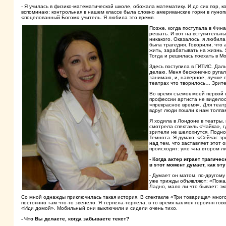
- Я училась в физико-математической школе, обожала математику. И до сих пор, к
вспоминаю: контрольная в нашем классе была словно американские горки в луноп
«поцелованный Богом» учитель. Я любила это время.
Позже, когда поступала в Фин
решать. И вот на вступительн
никакого. Оказалось, я любила
была трагедия. Говорили, что 
жить, зарабатывать на жизнь. 
Тогда и решилась поехать в Мо
Здесь поступила в ГИТИС. Даль
делаю. Меня бесконечно ругали
занимаю, и, наверное, лучше п
театрах что творилось… Зрите
Во время съемок моей первой 
профессии артиста не виделось
«прекрасное время». Для теат
вдруг люди пошли к нам толпа
Я ходила в Лондоне в театры,
смотрела спектакль «Чайка», г
зрители не шелохнутся. Поднос
Темнота. Я думаю: «Сейчас зр
над тем, что заставляет этот 
происходит: уже «на втором ли
- Когда актер играет трагичес
в этот момент думает, как э
- Думает он матом, по-другом
уже трижды объявляют: «Пожа
Ладно, мало ли что бывает: эк
Со мной однажды приключилась такая история. В спектакле «Три товарища» много 
постоянно там что-то звенело. Я терпела-терпела, в то время как моя героиня гов
«Иди домой». Мобильный они выключили и сидели очень тихо.
- Что Вы делаете, когда забываете текст?