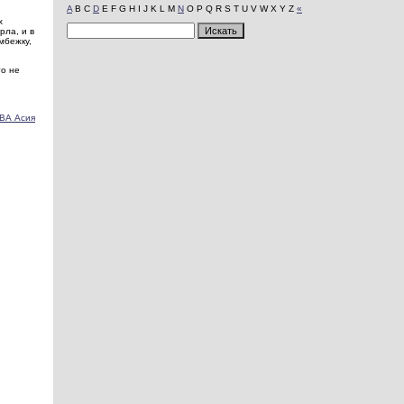
A
B C
D
E F G H I J K L M
N
O P Q R S T U V W X Y Z
«
х
рла, и в
мбежку,
то не
ВА Асия