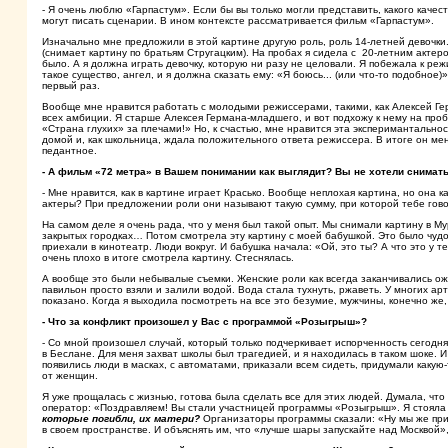
- Я очень люблю «Гарпастум». Если бы вы только могли представить, какого каче
могут писать сценарии. В ином контексте рассматривается фильм «Гарпастум».
Изначально мне предложили в этой картине другую роль, роль 14-летней девочк
(снимает картину по братьям Стругацким). На пробах я сидела с 20-летним актер
было. А я должна играть девочку, которую ни разу не целовали. Я побежала к реж
такое существо, ангел, и я должна сказать ему: «Я боюсь... (или что-то подобное)
первый раз.
Вообще мне нравится работать с молодыми режиссерами, такими, как Алексей Герм
всех амбиции. Я старше Алексея Германа-младшего, и вот подхожу к нему на проба
«Страна глухих» за плечами!» Но, к счастью, мне нравится эта эксперимантальнос
домой и, как школьница, ждала положительного ответа режиссера. В итоге он ме
педантное.
- А фильм «72 метра» в Вашем понимании как выглядит? Вы не хотели снимать
- Мне нравится, как в картине играет Красько. Вообще неплохая картина, но она 
актеры? При предложении роли они называют такую сумму, при которой тебе гово
На самом деле я очень рада, что у меня был такой опыт. Мы снимали картину в Му
закрытых городках… Потом смотрела эту картину с моей бабушкой. Это было чудо
приехали в кинотеатр. Люди вокруг. И бабушка начала: «Ой, это ты? А что это у т
очень плохо в итоге смотрела картину. Стеснялась.
А вообще это были небывалые съемки. Женские роли как всегда заканчивались о
павильон просто взяли и залили водой. Вода стала тухнуть, ржаветь. У многих ар
показано. Когда я выходила посмотреть на все это безумие, мужчины, конечно же
- Что за конфликт произошел у Вас с программой «Розыгрыш»?
- Со мной произошел случай, который только подчеркивает испорченность сегодня
в Беслане. Для меня захват школы был трагедией, и я находилась в таком шоке. 
появились люди в масках, с автоматами, приказали всем сидеть, придумали каку
от женщин.
Я уже прощалась с жизнью, готова была сделать все для этих людей. Думала, что
оператор: «Поздравляем! Вы стали участницей программы «Розыгрыш». Я стояла «г
которые погибли, их матери?
Организаторы программы сказали: «Ну мы же приду
в своем пространстве. И объяснять им, что «лучше шары запускайте над Москвой»,