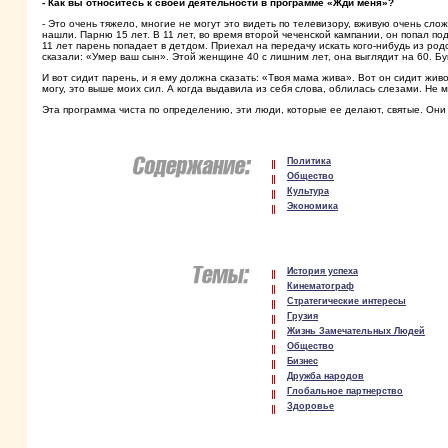
- Как вы относитесь к своей деятельности в программе «Жди меня»?
- Это очень тяжело, многие не могут это видеть по телевизору, вживую очень слож
нашли. Парню 15 лет. В 11 лет, во время второй чеченской кампании, он попал под
11 лет парень попадает в детдом. Приехал на передачу искать кого-нибудь из род
сказали: «Умер ваш сын». Этой женщине 40 с лишним лет, она выглядит на 60. Бу
И вот сидит парень, и я ему должна сказать: «Твоя мама жива». Вот он сидит жив
могу, это выше моих сил. А когда выдавила из себя слова, облилась слезами. Не 
Эта программа чиста по определению, эти люди, которые ее делают, святые. Он
Политика
Общество
Культура
Экономика
История успеха
Кинематограф
Стратегические интересы
Грузия
Жизнь Замечательных Людей
Общество
Бизнес
Дружба народов
Глобальное партнерство
Здоровье