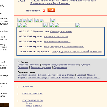
07.01
РОЖДЕСТВЕНСКОЕ ПОСЛАНИЕ Святейшего Патриарха
с
Московского и всея Руси Алексия II
ший,
Все новости
но
онечно,
к потом
лучшая.
 вообще
04.02.2010 Путешествия:
Снегопад в Нальчике
05.06.2008 Журнал:
 А в
И корюшка таяла во рту
мертв.
05.04.2008 Журнал:
Булыжник преткновения...
его у
03.03.2008 Журнал:
Виват, Медвед! Русь лови позитифф!!!
 такое
атное:
29.10.2007 Обзор прессы:
Ахмад Кадыров как зеркало русской дипломатии
–
Рубрики:
ертый.
|
|
|
|
Общество
Политика
История международных отношений
Культура
малась
|
|
|
Экономика
Речи и выступления
Образование
ак не
Горячие темы:
|
|
|
|
|
Светская хроника
Ближний Восток
Япония и Россия
Выборы
Юбилей
о актер
|
|
|
|
|
Здоровье
Болонский процесс
МАГАТЭ
Безопасность
Благотворительность
еннике»
н.
ЖУРНАЛ
.
 У них
ОБЗОР ПРЕССЫ
зала:
ГОСТЬ ПОРТАЛА
Архив
Наши авторы