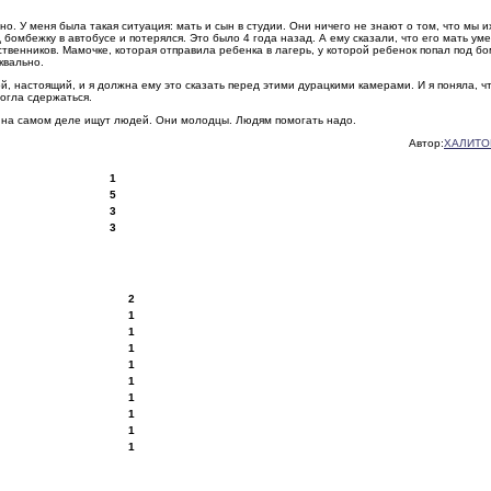
но. У меня была такая ситуация: мать и сын в студии. Они ничего не знают о том, что мы и
 бомбежку в автобусе и потерялся. Это было 4 года назад. А ему сказали, что его мать уме
ственников. Мамочке, которая отправила ребенка в лагерь, у которой ребенок попал под бо
квально.
ой, настоящий, и я должна ему это сказать перед этими дурацкими камерами. И я поняла, ч
могла сдержаться.
и на самом деле ищут людей. Они молодцы. Людям помогать надо.
Автор:
ХАЛИТО
1
5
3
3
2
1
1
1
1
1
1
1
1
1