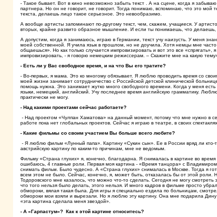
- Такое бывает. Вот в кино невозможно забыть текст . А на сцене, когда я забываю
партнера. Но он не говорит, не говорит. Тогда понимаю, вспоминаю, что это мой т
текста, делаешь лицо такое серьезное. Это невообразимо.
А вообще артисты запоминают по-другому текст, чем, скажем, учащиеся. У артисто
вторых, крайне развито образное мышление. И если ты понимаешь, что делаешь,
А допустим, когда я занимаюсь, играю в Германии, текст учу наизусть. У меня зна
моей собственной. Я учила язык в прошлом, но не доучила. Хотя немцы мне часто
общаешься». Но как только случается импровизировать и вот это все «спрягать», я
импровизировать, - я говорю немецким режиссерам. – Скажите мне на какую тему
- Есть ли у Вас свободное время, и на что Вы его тратите?
- Во-первых, я мама. Это ко многому обязывает. Я люблю проводить время со сво
моей жизни занимает сотрудничество с Российской детской клинической больнице
помощь нужна. Это занимает жутко много свободного времени. Когда у меня есть 
языки, немецкий, английский. Учу последнее время английскую грамматику. Люблю
практически не могу.
- Над какими проектами сейчас работаете?
- Над проектом «Чулпан Хаматова» на данный момент, потому что мне нужно в себ
работе пока нет глобальных проектов. Сейчас я играю в театре, в своих спектаклях
- Какие фильмы со своим участием Вы больше всего любите?
- Я люблю фильм «Лунный папа». Картину «Сукин сын». Ее в России вряд ли кто-т
австрийскую картину по каким-то причинам, мне не ведомым.
Фильму «Страна глухих» я, конечно, благодарна. Я снималась в картине во время
ошибаюсь, 4 главные роли. Первая моя картина - «Время танцора» с Владимиром
снимать фильм. Было чудесно. А «Страна глухих» снималась в Москве. Тогда я гот
всем этом не было. Сейчас, конечно, я, может быть, отказалась бы от этой роли.
Тодоровского мне казалось, что можно что-то сделать. Сегодня не могу смотреть 
что того нельзя было делать, этого нельзя. И много кадров в фильме просто убрал
обмороки, вялая такая была. Для игры я специально ездила по больницам, смотре
обмороки мои взяли и вырезали. Но я люблю эту картину. Она мне подарила Дину К
«эта картина сделала меня звездой».
- А «Гарпастум»? Как к этой картине относитесь?