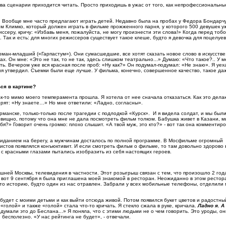
ства сценарии приходится читать. Просто приходишь в ужас от того, как непрофессиональн
и. Вообще мне часто предлагают играть детей. Недавно была на пробах у Федора Бондарч
ом Климко, который должен играть в фильме прожженного парня, у которого 500 девушек у
иссеру, кричу: «Избавь меня, пожалуйста, не могу произнести эти слова!» Когда перед тоб
». Так и есть: для многих режиссеров существует такое клеше, будто я девочка для поцелуев
ан-младший («Гарпастум»). Они сумасшедшие, все хотят сказать новое слово в искусстве,
х. Он мне: «Это не так, то не так, здесь слишком театрально...» Думаю: «Что такое?.. У м
ть. Вечером уже вся красная после проб: «Ну как?» Он подумал-подумал: «Не знаю». Я уех
ня утвердил. Съемки были еще лучше. У фильма, конечно, совершенное качество, такое да
ся в картине?
как-то мимо моего темперамента прошла. Я хотела от нее сначала отказаться. Как это дела
рят: «Ну знаете…» Но мне ответили: «Ладно, согласны».
рманске, только-только после трагедии с подлодкой «Курск». И я видела солдат, и мы были
вищно, потому что она мне не дала посмотреть фильм толком. Бабушка живет в Казани, м
ебя?» Говорит очень громко: плохо слышит. «А твой муж, это кто?» - вот так она комментир
жиданием на берегу, а мужчинам досталось по полной программе. В Мосфильме огромный
тистов появлялся конъюктивит. И если смотреть фильм о фильме, то там довольно здорово 
, с красными глазами пытались изобразить из себя настоящих героев.
шней Москвы, телевидения в частности. Этот розыгрыш связан с тем, что произошло 2 год
И вот 9 сентября я была приглашена моей знакомой в ресторан. Неожиданно в этом рестор
ю-то историю, будто один из нас отравлен. Забрали у всех мобильные телефоны, отделили
 будет с моими детьми и как выйти отсюда живой. Потом появился букет цветов и радостны
олой» и также «голой» стала что-то кричать. Я стекло сжала в руке, кричала.
Ладно я. А
мали это до Беслана...» Я поняла, что с этими людьми не о чем говорить. Это уроды, он
 бесполезно. «У нас рейтинга не будет», - отвечали.