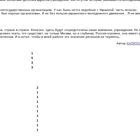
негосударственных организациях. У нас было нечто подобное с Украиной: часть польско-
был хорошо организован. И не без польско-украинского молодежного движения... Я не ви
.
а, стране в стране. Конечно, здесь будут сосредоточены наши компании, учреждения. Но 
олжен знать, что существет, не только Москва, но и глубинка. Россия огромна, она имеет
гионов. И я хотел, чтобы в моей работе это значение регионов не терялось.
Автор:
ХАЛИТО
1
5
3
3
2
1
1
1
1
1
1
1
1
1