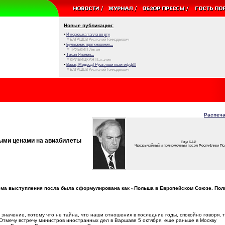
Новые публикации:
•
И корюшка таяла во рту
// БАТАШЕВ Анатолий Геннадьевич
•
Булыжник преткновения...
// ТРУБКИН Антон
•
Тихая Япония...
// КРИВИЦКАЯ Наталия
•
Виват, Медвед! Русь лови позитифф!!!
// БАТАШЕВ Анатолий Геннадьевич
Распеча
ыми ценами на авиабилеты
Ежи БАР
Чрезвычайный и полномочный посол Республики По
Тема выступления посла была сформулирована как «Польша в Европейском Союзе. Пол
значение, потому что не тайна, что наши отношения в последние годы, спокойно говоря, 
 Отмечу встречу министров иностранных дел в Варшаве 5 октября, еще раньше в Москву