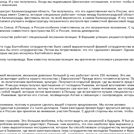
ход. И у нас получилось. Когда мы подписывали Шенгенское соглашение, я хотел, чтобы 
о поколения.
ресует Калининградская область. Так получилось, что это единственная часть России, кот
ольша имеет Советы, которые специально работают только между Калининградской област
Калининграда, фестиваль песни, по всей вероятности, в самом Калининграде. И это тоже
ытаемся улучшить инфраструктуру пограничного контроля при совместной финансовой подд
ого Союза. И Польша, и Россия особенно ответственны за это пограничное положение. С о
овлении совместного пространства ЕС и России, поиска демократии.
 посольстве работает специальный посланник полиции. В Варшаве успешно решаются проб
 90-е годы Балтийское сотрудничество было самой выразительной формой сотрудничества 
лась бы этого сотрудничества. Потом мы почувствовали, что это «дыхание» мешает. Однак
орые как раз коснулись Балтийского моря.
опу газопровода. Вам известна польская позиция: мы критически относимся к решению пр
акой механизм, механизм довольно большой (у нас работает почти 150 человек). Это как
Как выглядит работа нашего посольства с Евросоюзом? Прежде всего готовятся встречи. П
е, по политическим проблемам, культуре. Получается открытый форум, где вы можете предс
ции. Я как раз вчера получил приглашение от господина Рыжкова, который возглавляет коми
ается крайне интересно, потому что интересен сам контакт с таким человеком, как господ
 собой людей, которые потом приезжают в Польшу, где встречаются лучшие специалисты 
ом Рыжковым, прочитал его статью, посвященную Алтаю и связанную с газопроводом, котор
о понимаем, поэтому и решили сделать вашей стороне предложение. Мы хотим активно
удентам в размере 2-х тысяч долларов. Такая ежегодная премия будет вручаться автору 
 и России при принятии во внимание участия Польши. С другой стороны мы хотим, чтобы
ими странами. Это большая проблема, я бы хотел видеть ее решенной в будущем. Я был 
проблема молодежи существует. Раньше, нам казалось, что она наиболее ярко выражена у 
ло таких выразительных инструментов, которые бы способствовали сотрудничеству молодеж
был в Германии, где меня заинтересовала тема сотрудничества молодежи Германии и Фран
 мне несколько десятков адресов учреждений, институтов, которые занимаются молодежн