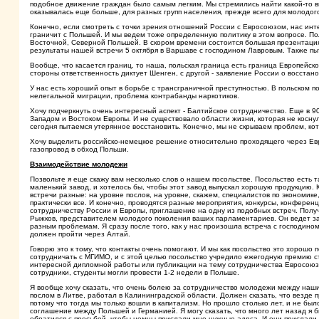
подобное движение граждан было самым легким. Мы стремились найти какой-то вы
оказывалась еще больше, для разных групп населения, прежде всего для молодог
Конечно, если смотреть с точки зрения отношений России с Евросоюзом, нас инте
граничит с Польшей. И мы ведем тоже определенную политику в этом вопросе. П
Восточной, Северной Польшей. В скором времени состоится большая презентация 
результаты нашей встречи 5 октября в Варшаве с господином Лавровым. Также п
Вообще, что касается границ, то наша, польская граница есть граница Европейск
стороны ответственность диктует Шенген, с другой - заявление России о восстан
У нас есть хороший опыт в борьбе с трансграничной преступностью. В польском
нелегальной миграции, проблема контрабанды наркотиков.
Хочу подчеркнуть очень интересный аспект - Балтийское сотрудничество. Еще в
Западом и Востоком Европы. И не существовало области жизни, которая не косну
сегодня пытаемся утерянное восстановить. Конечно, мы не скрываем проблем, кот
Хочу выделить российско-немецкое решение относительно проходящего через Евр
газопровод в обход Польши.
Взаимодействие молодежи
Позвольте я еще скажу вам несколько слов о нашем посольстве. Посольство есть т
маленький завод, и хотелось бы, чтобы этот завод выпускал хорошую продукцию. 
встречи разные: на уровне послов, на уровне, скажем, специалистов по экономик
практически все. И конечно, проводятся разные мероприятия, конкурсы, конферен
сотрудничеству России и Европы, приглашение на одну из подобных встреч. Получ
Рыжков, представителем молодого поколения ваших парламентариев. Он ведет за
разным проблемам. Я сразу после того, как у нас произошла встреча с господин
должен пройти через Алтай.
Говорю это к тому, что контакты очень помогают. И мы как посольство это хорош
сотрудничать с МГИМО, и с этой целью посольство учредило ежегодную премию ст
интересной дипломной работы или публикации на тему сотрудничества Евросоюза
сотрудники, студенты могли провести 1-2 недели в Польше.
Я вообще хочу сказать, что очень болею за сотрудничество молодежи между наш
послом в Литве, работал в Калининградской области. Должен сказать, что везде 
потому что тогда мы только вошли в капитализм. Но прошло столько лет, и не бы
соглашение между Польшей и Германией. Я могу сказать, что много лет назад я 
обратился с просьбой, чтобы немцы прислали мне нужные адрса. И они прислали