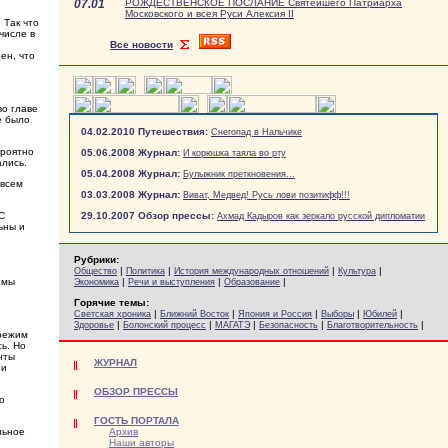
07.01
РОЖДЕСТВЕНСКОЕ ПОСЛАНИЕ Святейшего Патриарха
Московского и всея Руси Алексия II
 Так что
числе в
Все новости
ен, что
во главе
е было
04.02.2010 Путешествия:
Снегопад в Нальчике
ероятно
05.06.2008 Журнал:
И корюшка таяла во рту
ались.
05.04.2008 Журнал:
Булыжник преткновения...
овсем
03.03.2008 Журнал:
Виват, Медвед! Русь лови позитифф!!!
С
29.10.2007 Обзор прессы:
Ахмад Кадыров как зеркало русской дипломатии
ьны и
Рубрики:
|
|
|
|
Общество
Политика
История международных отношений
Культура
 мы
|
|
|
Экономика
Речи и выступления
Образование
Горячие темы:
|
|
|
|
|
Светская хроника
Ближний Восток
Япония и Россия
Выборы
Юбилей
|
|
|
|
|
Здоровье
Болонский процесс
МАГАТЭ
Безопасность
Благотворительность
 режим
ь. Но
нты
ЖУРНАЛ
 и
ОБЗОР ПРЕССЫ
о
ГОСТЬ ПОРТАЛА
льное
Архив
Наши авторы