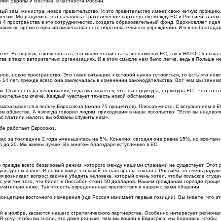
ми Европы и Востока, в частности России.
ый зам. министра, новое правительство. И это правительство имеет свою четкую позицию.
сом. Мы радуемся, что началось стратегическое партнерство между ЕС и Россией, в том 
е 4 пространства в это сотрудничество, создать образовательный фонд. Вдохновляет идея
ровым во время открытия вышеназванного образовательного учреждения. И очень благодар
зе. Во-первых, я хочу сказать, что мы мечтали стать членами как ЕС, так и НАТО. Польша 
ве в таких авторитетных организациях. И в этом смысле нам было легче, ведь в Польше н
ное, новое пространство. Это такая ситуация, к которой нужно готовиться, то есть это нев
– 14 лет, прежде всего она заключалась в изменении законодательства. Вот чем мы заним
. Опасность разочарования, ведь оказывается, что эта структура, структура ЕС – что-то с
ложительном ключе. Каждый чувствует тяжесть новой обстановки.
ысказывается в пользу Евросоюза (около 75 процентов). Плюсов много. С вступлением в Е
ом обществе. А я всегда говорил людям, приходящим в наше посольство: "Если вы недовол
ас платили налоги, вы обязаны служить нам».
абе работает Евросоюз.
 нас за последние 2 года уменьшилась на 5%. Конечно, сегодня она равна 15%, но все-таки
ил до 20. Мы живем лучше. Во многом благодаря вступлению в ЕС.
то прежде всего безвизовый режим, которого между нашими странами не существует. Этот
ьтурном плане. И если я вижу, что какой-то наш проект связан с Россией, то очень радуюс
я возникает вопрос: как мне убедить человека, который очень хотел, чтобы польские студе
 с учетом того, что билет в Лиссабон стоит 50 долларов. Нашим гражданам гораздо проще
начительно ниже. Так что есть определенные препятствия в нашем с вами общении.
 концепции восточного измерения (где Россия занимает первые позиции). Вы знаете, что эт
й в ноябре, касаются нашего стратегического партнерства. Особенно интересует региона
Я хочу, чтобы вы знали, что даже раньше, чем мы вошли в Евросоюз, мы боролись, чтобы