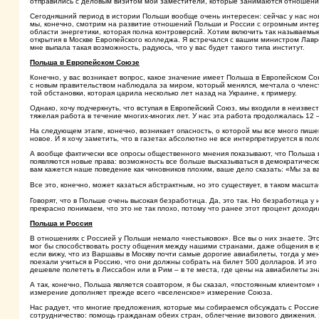
отправились с деловым визитом мои заместители, которые занимаются отношения
Сегодняшний период в истории Польши вообще очень интересен: сейчас у нас нов
мы, конечно, смотрим на развитие отношений Польши и России с огромным интере
области энергетики, которая полна контроверсий. Хотим включить так называемы
открытия в Москве Европейского колледжа. Я встречался с вашим министром Лав
мне выпала такая возможность, радуюсь, что у вас будет такого типа институт.
Польша в Европейском Союзе
Конечно, у вас возникает вопрос, какое значение имеет Польша в Европейском Сою
с новым правительством наблюдала за миром, который менялся, мечтала о членст
той обстановки, которая царила несколько лет назад на Украине, к примеру.
Однако, хочу подчеркнуть, что вступая в Европейский Союз, мы входили в неизвест
тяжелая работа в течение многих-многих лет. У нас эта работа продолжалась 12 
На следующем этапе, конечно, возникает опасность, о которой мы все много пишем
новое. И я хочу заметить, что в газетах абсолютно не все интерпретируется в по
А вообще фактически все опросы общественного мнения показывают, что Польша в
появляются новые права: возможность все больше высказываться в демократическ
вам кажется наше поведение как чиновников плохим, ваше дело сказать: «Мы за в
Все это, конечно, может казаться абстрактным, но это существует, в таком масшт
Говорят, что в Польше очень высокая безработица. Да, это так. Но безработица у
прекрасно понимаем, что это не так плохо, потому что ранее этот процент доход
Польша и Россия
В отношениях с Россией у Польши немало «нестыковок». Все вы о них знаете. Э
мог бы способствовать росту общения между нашими странами, даже общения в кул
если вижу, что из Варшавы в Москву почти самые дорогие авиабилеты, тогда у мен
поехали учиться в Россию, что они должны собрать на билет 500 долларов. И это
дешевле полететь в Лиссабон или в Рим – в те места, где цены на авиабилеты з
А так, конечно, Польша является соавтором, я бы сказал, «постоянным клиентом»
измерение дополняет прежде всего «вселенское» измерение Союза.
Нас радует, что многие предложения, которые мы собираемся обсуждать с Россие
сотрудничество: помощь гражданам обеих стран, облегчение визового движения. 