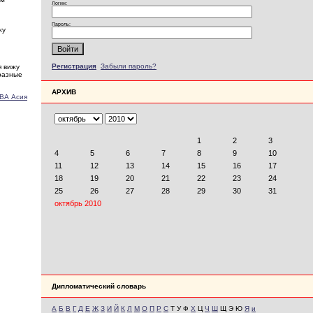
Логин:
Пароль:
жу
Регистрация
Забыли пароль?
я вижу
 разные
АРХИВ
ВА Асия
Дипломатический словарь
А
Б
В
Г
Д
Е
Ж
З
И
Й
К
Л
М
О
П
Р
С
Т У Ф
Х
Ц
Ч
Ш
Щ Э Ю
Я
и