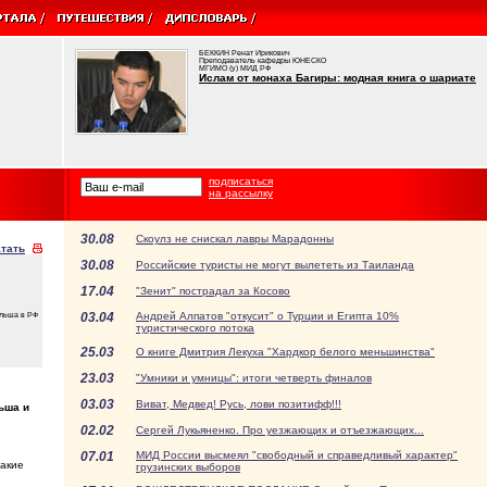
БЕККИН Ренат Ирикович
Преподаватель кафедры ЮНЕСКО
МГИМО (у) МИД РФ
Ислам от монаха Багиры: модная книга о шариате
подписаться
на рассылку
30.08
Скоулз не снискал лавры Марадонны
тать
30.08
Российские туристы не могут вылететь из Таиланда
17.04
"Зенит" пострадал за Косово
03.04
Андрей Алпатов "откусит" о Турции и Египта 10%
льша в РФ
туристического потока
25.03
О книге Дмитрия Лекуха "Хардкор белого меньшинства"
23.03
"Умники и умницы": итоги четверть финалов
03.03
Виват, Медвед! Русь, лови позитифф!!!
ьша и
02.02
Сергей Лукьяненко. Про уезжающих и отъезжающих...
07.01
МИД России высмеял "свободный и справедливый характер"
такие
грузинских выборов