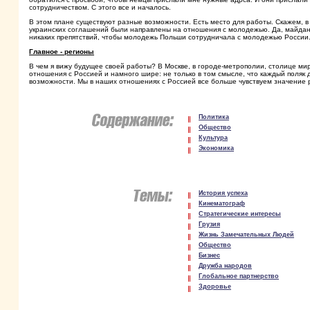
сотрудничеством. С этого все и началось.
В этом плане существуют разные возможности. Есть место для работы. Скажем, в 
украинских соглашений были направлены на отношения с молодежью. Да, майдан 
никаких препятствий, чтобы молодежь Польши сотрудничала с молодежью России
Главное - регионы
В чем я вижу будущее своей работы? В Москве, в городе-метрополии, столице мир
отношения с Россией и намного шире: не только в том смысле, что каждый поляк д
возможности. Мы в наших отношениях с Россией все больше чувствуем значение ре
Политика
Общество
Культура
Экономика
История успеха
Кинематограф
Стратегические интересы
Грузия
Жизнь Замечательных Людей
Общество
Бизнес
Дружба народов
Глобальное партнерство
Здоровье