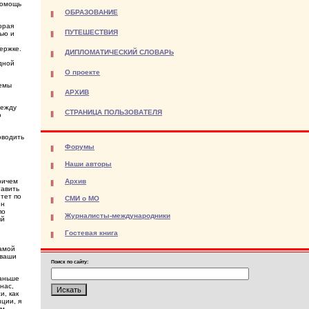
помощь
ОБРАЗОВАНИЕ
орая
ПУТЕШЕСТВИЯ
ью и
ержке.
ДИПЛОМАТИЧЕСКИЙ СЛОВАРЬ
дной
О проекте
лемы
АРХИВ
между
СТРАНИЦА ПОЛЬЗОВАТЕЛЯ
о
оводить
Форумы
Наши авторы
ричем
Архив
тавить
тет по
СМИ о МО
ин
по
Журналисты-международники
ый
Гостевая книга
самой
 ваши
Поиск по сайту:
раньше
нас,
и, как
ции, я
ым