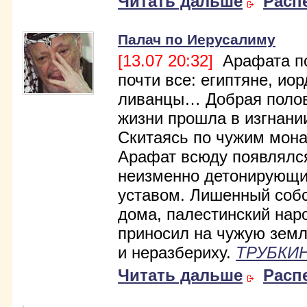
Читать дальше
Расп
Палач по Иерусалиму
[13.07 20:32]
Арафата п
почти все: египтяне, ио
ливанцы… Добрая полов
жизни прошла в изгнани
Скитаясь по чужим мон
Арафат всюду появлялс
неизменно детонирующ
уставом. Лишенный соб
дома, палестинский нар
приносил на чужую зем
и неразбериху.
ТРУБКИН
Читать дальше
Расп