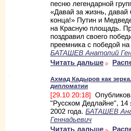
песню легендарной гру
«Давай за жизнь, давай 
конца!» Путин и Медве
на Красную площадь. П
поздравил своего побед
преемника с победой на
БАТАШЕВ Анатолий Ген
Читать дальше
Расп
Ахмад Кадыров как зерка
дипломатии
[29.10 20:18]
Опубликов
"Русском Дедлайне", 14
2002 года.
БАТАШЕВ Ан
Геннадьевич
Читать дальше
Расп