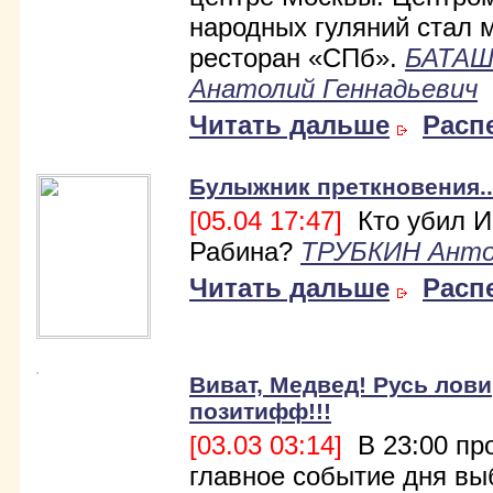
народных гуляний стал 
ресторан «СПб».
БАТА
Анатолий Геннадьевич
Читать дальше
Расп
Булыжник преткновения..
[05.04 17:47]
Кто убил И
Рабина?
ТРУБКИН Ант
Читать дальше
Расп
Виват, Медвед! Русь лови
позитифф!!!
[03.03 03:14]
В 23:00 пр
главное событие дня вы