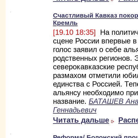
Счастливый Кавказ покор
Кремль
[19.10 18:35]
На политич
сцене России впервые в
голос заявил о себе аль
родственных регионов. 
северокавказские респу
размахом отметили юби
единства с Россией. Теп
альянсу необходимо пр
название.
БАТАШЕВ Ан
Геннадьевич
Читать дальше
Расп
Реформа/ Болонский проц