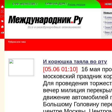
Куплю диплом
Новые
•
И корюш
// БАТА
•
Булыжни
// ТРУ
•
Тихая Я
// КРИ
•
Виват, 
// БАТА
Рубрика или тема
И корюшка таяла во рту
[05.06 01:10]
16 мая про
московский праздник ко
Для проведения торжест
вечер милиция перекры
движение автомобилей 
Большому Головину пере
центре Москвы. Центро