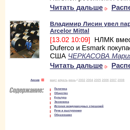
Читать дальше
Расп
Владимир Лисин увел пар
Arcelor Mittal
[13.02 10:09]
НЛМК вмес
Duferco и Esmark покупа
США
ЧЕРКАСОВА Мари
Читать дальше
Расп
Архив
март
апрель
июнь
/
2002
2004
2005
2006
2007
2008
Политика
Общество
Культура
Экономика
История международных отношений
Речи и выступления
Образование