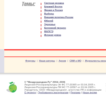
Светская хроника
Ближний Восток
Япония и Россия
Выборы
Внешняя политика России
Юбилей
Здоровье
Болонский процесс
МАГАТЭ
История успеха
Форумы
|
Наши авторы
|
Архив
|
СМИ о МО
|
Журналисты-меж
© "Международник.Ру" 2004–2006
Лицензия Росохранкультуры Эл ФС 77-20365 от 03.04.2005 г.
Лицензия Росохранкультуры ПИ ФС 77-19567 от 03.04.2005 г.
Учредитель: ООО «Международник», агентство PR и информации
О проекте
|
Требования к материалам
|
Реклама
|
Наши кнопки