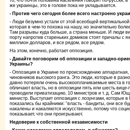
то, что почти половина населения говорит по-русски, в 
же украинцы, это в голове пока не укладывается.
- Против чего сегодня более всего настроено укр
- Люди безумно устали от этой всеобщей вертикальной 
которая в чем-то похожа на нашу, но значительно боле
Там разрывы куда больше, а страна меньше. И люди ви
порту напротив стареньких домиков стоят причалы с я
миллион долларов, и все рядом, все рядом.
На этом, конечно, работает оппозиция.
- Давайте поговорим об оппозиции и западно-ори
Украины?
- Оппозиция в Украине по происхождению аппаратная, 
чиновников высокого ранга. Это люди, которые в разно
давно потеряли очень высокооплачиваемые места в го
обличают власть, но в оппозиции пять или шесть вице
проводили приватизацию, 10 министров и т. д. Сам Ю
министр. Выступает оппозиция с лозунгами, которые 
показались бы крайними: "власть - бандиты, они все бу
накалены и накаляются искусственно, потому что социо
показывает, что они проигрывают.
Недоверие к собственной независимости