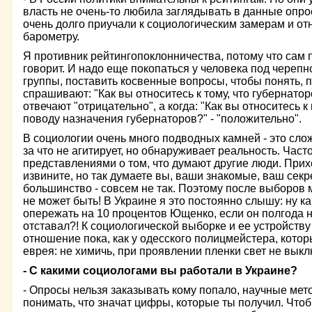
власть не очень-то любила заглядывать в данные опро
очень долго приучали к социологическим замерам и от
барометру.
Я противник рейтингопоклонничества, потому что сам п
говорит. И надо еще покопаться у человека под черепн
группы, поставить косвенные вопросы, чтобы понять, п
спрашивают: "Как вы относитесь к тому, что губернатор
отвечают "отрицательно", а когда: "Как вы относитесь 
поводу назначения губернаторов?" - "положительно".
В социологии очень много подводных камней - это сло
за что не агитирует, но обнаруживает реальность. Час
представлениями о том, что думают другие люди. Прихо
извините, но так думаете вы, ваши знакомые, ваш секр
большинство - совсем не так. Поэтому после выборов м
не может быть! В Украине я это постоянно слышу: ну к
опережать на 10 процентов Ющенко, если он полгода н
отставал?! К социологической выборке и ее устройству
отношение пока, как у одесского полицмейстера, кото
еврея: не химичь, при проявлении пленки свет не выкл
- С какими социологами вы работали в Украине?
- Опросы нельзя заказывать кому попало, научные мет
понимать, что значат цифры, которые ты получил. Чтоб