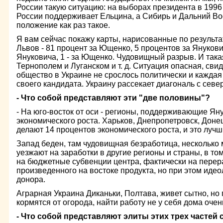
России такую ситуацию: на выборах президента в 1996
России поддерживает Ельцина, а Сибирь и Дальний Вос
положение как раз такое.
Я вам сейчас покажу карты, нарисованные по результ
Львов - 81 процент за Ющенко, 5 процентов за Янукови
Януковича, 1 - за Ющенко. Чудовищный разрыв. И так
Тернополем и Луганском и т. д. Ситуация опасная, сви
общество в Украине не срослось политически и кажда
своего кандидата. Украину рассекает диагональ с север
- Что собой представляют эти "две половины"?
- На юго-восток от оси - регионы, поддерживающие Яну
экономического роста. Харьков, Днепропетровск, Донец
делают 14 процентов экономического роста, и это лучш
Запад беден, там чудовищная безработица, несколько
уезжают на заработки в другие регионы и страны, в то
на бюджетные субвенции центра, фактически на пере
произведенного на востоке продукта, но при этом идео
донора.
Аграрная Украина Диканьки, Полтава, живет сытно, но 
кормятся от огорода, найти работу не у себя дома очен
- Что собой представляют элиты этих трех частей