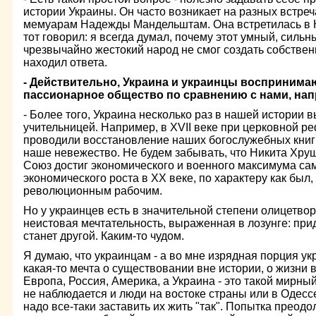
истории Украины. Он часто возникает на разных встреч
мемуарам Надежды Мандельштам. Она встретилась в 
тот говорил: я всегда думал, почему этот умный, силь
чрезвычайно жестокий народ не смог создать собствен
находил ответа.
- Действительно, Украина и украинцы воспринимаю
пассионарное общество по сравнению с нами, нап
- Более того, Украина несколько раз в нашей истории
учительницей. Например, в XVII веке при церковной р
проводили восстановление наших богослужебных кни
наше невежество. Не будем забывать, что Никита Хру
Союз достиг экономического и военного максимума са
экономического роста в XX веке, по характеру как был,
революционным рабочим.
Но у украинцев есть в значительной степени олицетво
неистовая мечтательность, выраженная в лозунге: при
станет другой. Каким-то чудом.
Я думаю, что украинцам - а во мне изрядная порция ук
какая-то мечта о существовании вне истории, о жизни 
Европа, Россия, Америка, а Украина - это такой мирны
не наблюдается и люди на востоке страны или в Одессе 
надо все-таки заставить их жить "так". Попытка преодо