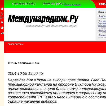
Куплю диплом
Новые
•
Счастли
// БАТА
•
Лео Бок
будущем 
быть реш
// КОВ
•
Реформа
// ГРИ
•
Палач 
// ТРУ
ОБЗОР ПРЕССЫ
Жизнь в пейзаже и вне
2004-10-29 13:50:45
Через два дня в Украине выборы президента. Глеб П
предвыборной кампании на стороне Виктора Янукови
ангажированности и ценя блестящую интеллектуал
известного российского политолога к социальному н
корреспондент "РГ" взял у него интервью о состоян
Украине накануне выборов.