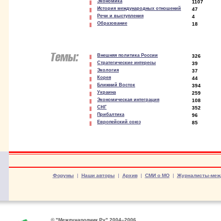
Экономика
1107
История международных отношений
47
Речи и выступления
4
Образование
18
Внешняя политика России
326
Стратегические интересы
39
Экология
37
Корея
44
Ближний Восток
394
Украина
259
Экономическая интеграция
108
СНГ
352
Прибалтика
96
Европейский союз
85
Форумы
|
Наши авторы
|
Архив
|
СМИ о МО
|
Журналисты-меж
© "Международник.Ру" 2004–2006