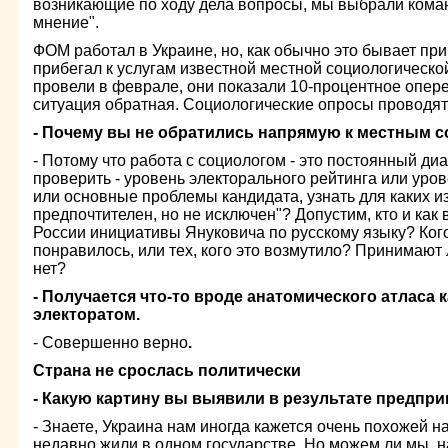
возникающие по ходу дела вопросы, мы выбрали ком
мнение".
ФОМ работал в Украине, но, как обычно это бывает при
прибегал к услугам известной местной социологичес
провели в феврале, они показали 10-процентное опе
ситуация обратная. Социологические опросы проводят
- Почему вы не обратились напрямую к местным 
- Потому что работа с социологом - это постоянный диа
проверить - уровень электорального рейтинга или уро
или основные проблемы кандидата, узнать для каких и
предпочтителен, но не исключен"? Допустим, кто и ка
России инициативы Януковича по русскому языку? Кого
понравилось, или тех, кого это возмутило? Принимают 
нет?
- Получается что-то вроде анатомического атласа 
электоратом.
- Совершенно верно
.
Страна не срослась политически
- Какую картину вы выявили в результате предпр
- Знаете, Украина нам иногда кажется очень похожей н
недавно жили в одном государстве. Но можем ли мы, н