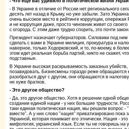
- Что еще вас удивило в политической жизни Укра
- В Украине в отличие от России нет регионального сеп
десять лет назад в Крыму, но уже забыли. Зато Украина
очень высокое место в рейтинге коррупции, опережая Р
и не коррупция даже, просто чиновник живет со своего 
с огорода. С этим даже трудно спорить, это почти закон
Президент назначает губернаторов. Силовики под ним 
сделать с вами в Украине милиция, прокуратура и нало
наверное, только Ходорковский, и то, по-моему, в боле
этом идет реальная борьба партий, никто не скажет, чт
подставные.
В Украине высокая раскрываемость заказных убийств, к
позавидовать. Бизнесмены гораздо реже обращаются к 
разобраться друг с другом, они обращаются в налогову
не хуже братков.
- Это другое общество?
- Да, это другое общество. Хотя в решении одной обще
создании единой нации - у них большие трудности. Росс
таки единая политическая нация, мы решили вопрос - 
вместе". А у них слово "нация" приватизировано пока 
Украиной, которая понимает его этнически. Нация - это
мифология, украинский язык. Если ты не говоришь на у