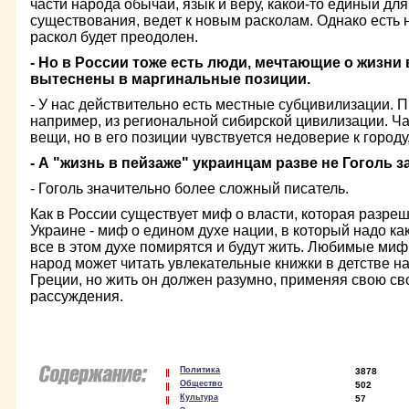
части народа обычай, язык и веру, какой-то единый дл
существования, ведет к новым расколам. Однако есть 
раскол будет преодолен.
- Но в России тоже есть люди, мечтающие о жизни 
вытеснены в маргинальные позиции.
- У нас действительно есть местные субцивилизации. 
например, из региональной сибирской цивилизации. Ча
вещи, но в его позиции чувствуется недоверие к городу
- А "жизнь в пейзаже" украинцам разве не Гоголь з
- Гоголь значительно более сложный писатель.
Как в России существует миф о власти, которая разреш
Украине - миф о едином духе нации, в который надо как-
все в этом духе помирятся и будут жить. Любимые м
народ может читать увлекательные книжки в детстве 
Греции, но жить он должен разумно, применяя свою с
рассуждения.
Политика
3878
Общество
502
Культура
57