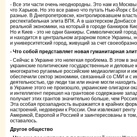
- Все эти части очень неоднородны. Это нам из Москвы
что Харьков. Но это все равно что путать Нью-Йорк с Б
разные. В Днепропетровске, контролировавшем власть 
респектабельная элита ВПК. А в шахтерском Донбассе
реальной экономики, на который в городе банкиров Кие
Но и Киев - это не одни банкиры. Символический город,
и находится в центральном аграрном поясе Украины, н
и университетский город, живущий за счет своеобразно
- Что собой представляет новая гуманитарная эли
- Сейчас в Украине это нелегкая проблема. В этом в з
украинские политические государственные и деловые кр
многократно ругаемые российские медиаолигархи и иж
обеспечили сектор экономики, связанный со СМИ и с и
деятельностью, где люди так или иначе могли находить
в Украине этого не произошло, украинские олигархи о
и интеллигент перешел на грантовое содержание запа
получает этих грантов значительно больше, чем Россия
Эта особая прозападность выражается в крайних фор
настроений, недоверии к России. Они извлекают ренту
Америкой, Европой и Россией и заинтересованы в том,
оставалось.
Другое общество