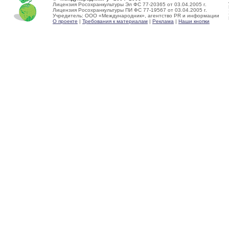
Лицензия Росохранкультуры Эл ФС 77-20365 от 03.04.2005 г.
Лицензия Росохранкультуры ПИ ФС 77-19567 от 03.04.2005 г.
Учредитель: ООО «Международник», агентство PR и информации
О проекте
|
Требования к материалам
|
Реклама
|
Наши кнопки