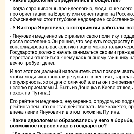
- Какие идеологии определились в обществе?
- Когда спрашиваешь про идеологию, люди чаще всего 
про ориентацию на Европу или ориентацию на Россию. 
объяснениями стоит глубокое недоверие к собственно
- У Виктора Януковича, с которым вы работали, ес
- Янукович медленно выстраивал свою политику, подде
росла постепенно.Он решил, что вернуть государству 
консолидировать расколотую нацию можно только чере
Государство должно начать заниматься своими гражда
перестали относиться к нему как к пьяному гаишнику н
вечно требует денег.
И вот этот социальный наполнитель стал поворачивать
чтобы люди чувствовали результат: в пенсиях, зарплата
популярность, хотя для столичной элиты он по-прежне
нелегко приемлемый. Быть из Донецка в Киеве отнюдь н
похож на Путина.)
Его рейтинги медленно, неуверенно, с трудом, но подр
рейтинга тем, что он стал действовать. Мне кажется, п
впечатлении Янукович и в этом похож на Путина.
- Какие идеологемы образовались у него в борьбе, 
возможное первое лицо в государстве?