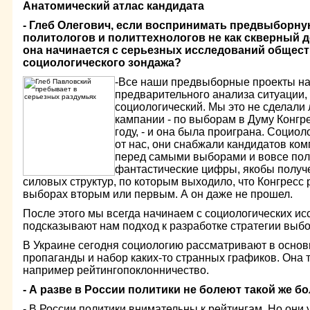
Анатомический атлас кандидата
- Глеб Олегович, если воспринимать предвыборну
политологов и политтехнологов не как скверный де
она начинается с серьезных исследований общест
социологического зондажа?
-Все наши предвыборные проекты на
предварительного анализа ситуации, 
социологический. Мы это не сделали
кампании - по выборам в Думу Конгр
году, - и она была проиграна. Социол
от нас, они снабжали кандидатов к
перед самыми выборами и вовсе поло
фантастические цифры, якобы получ
силовых структур, по которым выходило, что Конгресс
выборах вторым или первым. А он даже не прошел.
После этого мы всегда начинаем с социологических ис
подсказывают нам подход к разработке стратегии выбо
В Украине сегодня социологию рассматривают в основ
пропаганды и набор каких-то странных графиков. Она 
например рейтингопоклонничество.
- А разве в России политики не болеют такой же б
- В России политики внимательны к рейтингам. Но они у