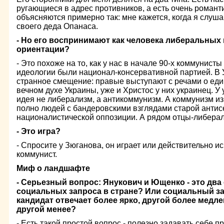
ругающиеся в адрес противников, а есть очень романт
объясняются примерно так: мне кажется, когда я слуш
своего деда Опанаса.
- Но его воспринимают как человека либеральных 
ориентации?
- Это похоже на то, как у нас в начале 90-х коммунисты
идеологии были национал-консервативной партией. В 
странное смещение: правые выступают с речами о еди
вечном духе Украины, уже и Христос у них украинец. У
идея не либерализм, а антикоммунизм. А коммунизм и
полно людей с бандеровскими взглядами старой антис
националистической оппозиции. А рядом отцы-либерал
- Это игра?
- Спросите у Зюганова, он играет или действительно ис
коммунист.
Миф о ландшафте
- Серьезный вопрос: Янукович и Ющенко - это два
социальных запроса в стране? Или социальный за
кандидат отвечает более ярко, другой более медле
другой менее?
- Есть такой простой вопрос - полезно задавать себе п