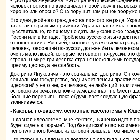
- "Доктрина Януковича" - это прагматическое соединен
человек постоянно взвешивает любой лозунг на весах 
хорошо или опасно? Она порушит нам рынок вооружен
Его идея двойного гражданства из этого же ряда. Укра
так если по разным причинам Украина растеряла своих
чувствительно, то почему не дать им украинское гражд
России или в Канаде. Проблема русского языка для нег
отношениями с Россией, сколько с уважением к гражд
человек, говорящий по-русски, должен быть человеком
очень мало людей, которые не говорят по-русски, это 
страна. В мире три десятка стран с несколькими госуд
преимущество, а не слабость.
Доктрина Януковича - это социальная доктрина. Он хоч
социальном государстве, поднимает пенсии практичес
идеологий у него нет, он человек, не любящий политиче
осторожная речь, немножко замедленная, не блестящая
большие перерывы, пока обдумывает следующую фразу
вклинивается.
- Каковы, по-вашему, основные идеологемы у Ющ
- Главная идеологема, мне кажется, "Ющенко идет в п
будет сидеть в тюрьме". Под бандитской властью имеет
непопулярного Кучмы, из которой вышла в том числе и
Его сторонники для меня делятся на два типа. Есть н