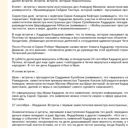
Далее встречи, встречи, встречи, которые показательны.
Египет - встреча с министром иностранных дел Ахмедом Махером, министром вак
университета - Мухаммедодом Сейдом Тантауи, который заявил - мусульмане про
Сирия (три дня) - встреча с муфтием Сирии Ахмедом Кефтаро (заявившего, что «со
террактам»; Кефтаро пригласил Кадырова принять участие в пятничной молитве 
заместителем министра иностранных дел Сирии Сулейманом Хаддадом, поездка в
руководителем Шарафуддином Аббасом (заявившего – «Войну разжигают преступни
частности, жило в мире, дружбе и взаимопонимании».)
В ходе встречи с Хаддадом Кадыров заявил, что та помощь, которую оказывают ар
Поэтому он предложил оказывать помощь в восстановлении конкретных объектов – 
бандитами, убивающих религиозных деятелей и сотрудников администрации Чеч
Посол России в Сирии Роберт Маркарян назвал визит Ахмата Кадырова «полезным
Дамаске, по его мнению, «позволила довести до руководства этой арабской стран
Чеченской республике».
В субботу делегация вернулась в Москву, в понедельник 24 сентября Кадыров дол
Путина, который дал еще один шанс «заблудшим в Чечне вернуться к мирной жизн
народом». В тот же день Кадыров отбыл в Ирак.
И снова встречи …
Ирак – встреча с президентом Саддамом Хусейном (заявившего, что «выражать с
Рамаданом, заместителем премьер-министра Тариком Азизом (обсуждался вопро
Ахмедом, министром юстиции Мунзир Ибрагим аш-Шауи (который, встречая Кадыров
христиане, далеки от веры и заслуживают самого сурового наказания»).
От официальных лиц Ирака Кадыров, по его заявлению, получил информацию, что 
свою дочь Сарой. Однако, это заявление можно отнести скорее к сфере курьезов. 
Хаттаба.
27 сентября – Иордания. Встреча с первым заместителем министра иностранных
Знаменательны и цитаты, звучавшие в выступлении Кадырова тех дней, передан
деньги извне попадают в руки Удугова, Яндарбиева и других главарей». «Кто не с
правду о событиях в Чечне». Важность заявлений Кадырова не в их новизне, как-н
произнес человек, неоднократно на деле доказывавший свою верность исламу, а 
авторитетный знаток ислама, но и тот, кто на деле постиг разницу, когда борьб