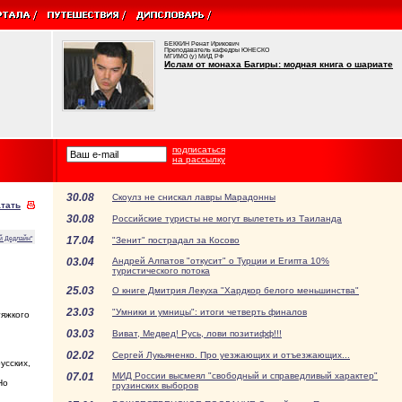
БЕККИН Ренат Ирикович
Преподаватель кафедры ЮНЕСКО
МГИМО (у) МИД РФ
Ислам от монаха Багиры: модная книга о шариате
подписаться
на рассылку
30.08
Скоулз не снискал лавры Марадонны
тать
30.08
Российские туристы не могут вылететь из Таиланда
17.04
й Дедлайн"
"Зенит" пострадал за Косово
03.04
Андрей Алпатов "откусит" о Турции и Египта 10%
туристического потока
25.03
О книге Дмитрия Лекуха "Хардкор белого меньшинства"
23.03
"Умники и умницы": итоги четверть финалов
тяжкого
03.03
Виват, Медвед! Русь, лови позитифф!!!
02.02
Сергей Лукьяненко. Про уезжающих и отъезжающих...
усских,
07.01
МИД России высмеял "свободный и справедливый характер"
Но
грузинских выборов