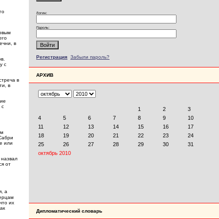
го
Логин:
Пароль:
ервым
его
ечни, в
Регистрация
Забыли пароль?
в.
у с
АРХИВ
стреча в
ти, в
ние
 с
ом
Сабри
е или
 назвал
ся от
, а
верцам
что их
ак
Дипломатический словарь