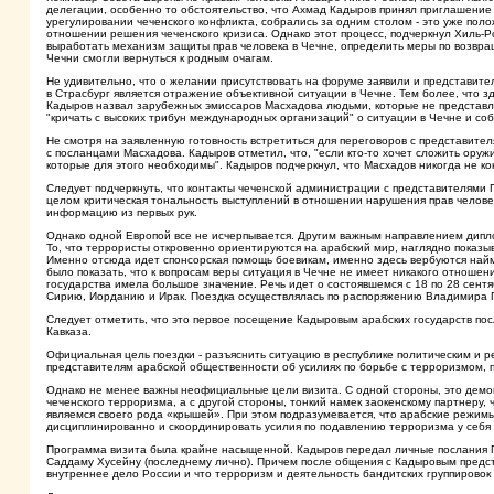
делегации, особенно то обстоятельство, что Ахмад Кадыров принял приглашение 
урегулировании чеченского конфликта, собрались за одним столом - это уже поло
отношении решения чеченского кризиса. Однако этот процесс, подчеркнул Хиль-Р
выработать механизм защиты прав человека в Чечне, определить меры по возвр
Чечни смогли вернуться к родным очагам.
Не удивительно, что о желании присутствовать на форуме заявили и представит
в Страсбург является отражение объективной ситуации в Чечне. Тем более, что з
Кадыров назвал зарубежных эмиссаров Масхадова людьми, которые не представля
"кричать с высоких трибун международных организаций" о ситуации в Чечне и со
Не смотря на заявленную готовность встретиться для переговоров с представите
с посланцами Масхадова. Кадыров отметил, что, "если кто-то хочет сложить оружи
которые для этого необходимы". Кадыров подчеркнул, что Масхадов никогда не к
Следует подчеркнуть, что контакты чеченской администрации с представителями П
целом критическая тональность выступлений в отношении нарушения прав чело
информацию из первых рук.
Однако одной Европой все не исчерпывается. Другим важным направлением дипло
То, что террористы откровенно ориентируются на арабский мир, наглядно показ
Именно отсюда идет спонсорская помощь боевикам, именно здесь вербуются най
было показать, что к вопросам веры ситуация в Чечне не имеет никакого отношени
государства имела большое значение. Речь идет о состоявшемся с 18 по 28 сентя
Сирию, Иорданию и Ирак. Поездка осуществлялась по распоряжению Владимира 
Следует отметить, что это первое посещение Кадыровым арабских государств пос
Кавказа.
Официальная цель поездки - разъяснить ситуацию в республике политическим и р
представителям арабской общественности об усилиях по борьбе с терроризмом,
Однако не менее важны неофициальные цели визита. С одной стороны, это дем
чеченского терроризма, а с другой стороны, тонкий намек заокенскому партнеру, 
являемся своего рода «крышей». При этом подразумевается, что арабские режимы
дисциплинированно и скоординировать усилия по подавлению терроризма у себя 
Программа визита была крайне насыщенной. Кадыров передал личные послания П
Саддаму Хусейну (последнему лично). Причем после общения с Кадыровым предст
внутреннее дело России и что терроризм и деятельность бандитских группировок