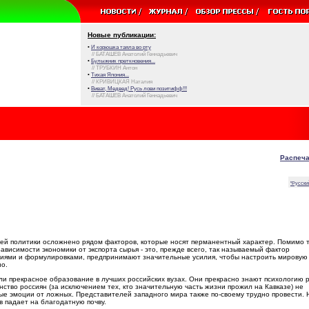
Новые публикации:
•
И корюшка таяла во рту
// БАТАШЕВ Анатолий Геннадьевич
•
Булыжник преткновения...
// ТРУБКИН Антон
•
Тихая Япония...
// КРИВИЦКАЯ Наталия
•
Виват, Медвед! Русь лови позитифф!!!
// БАТАШЕВ Анатолий Геннадьевич
Распеча
"Русски
ей политики осложнено рядом факторов, которые носят перманентный характер. Помимо 
висимости экономики от экспорта сырья - это, прежде всего, так называемый фактор
ятиями и формулировками, предпринимают значительные усилия, чтобы настроить мировую
но.
или прекрасное образование в лучших российских вузах. Они прекрасно знают психологию р
нство россиян (за исключением тех, кто значительную часть жизни прожил на Кавказе) не
ные эмоции от ложных. Представителей западного мира также по-своему трудно провести. 
в падает на благодатную почву.