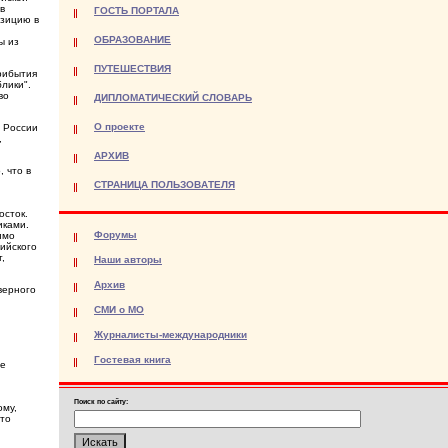
в
ГОСТЬ ПОРТАЛА
озицию в
ОБРАЗОВАНИЕ
ы из
ПУТЕШЕСТВИЯ
рибытия
лики".
во
ДИПЛОМАТИЧЕСКИЙ СЛОВАРЬ
О проекте
й России
,
АРХИВ
 что в
СТРАНИЦА ПОЛЬЗОВАТЕЛЯ
осток.
иками.
Форумы
имо
сийского
,
Наши авторы
Архив
верного
СМИ о МО
Журналисты-международники
Гостевая книга
ще
Поиск по сайту:
ому,
это