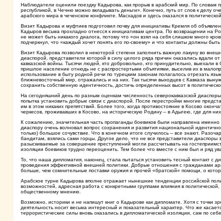
Наблюдатели оценили поездку Кадырова, как прорыв в арабский мир. По словам п
республикой, в Чечню можно вкладывать деньги». Конечно, путь от слов к делу о
арабского мира в чеченском конфликте. Масхадов и здесь оказался в политическо
Визит Кадырова и муфтиев подготовил почву для инициативы Кремля об объявлен
Кадыров весьма прохладно отнесся к инициативам центра. По возвращении на Ро
не может быть никакого диалога, потому что «он взял на себя слишком много кр
подчеркнул, что «каждый хочет понять его по-своему» и что контакты должны быть
Визит Кадырова позволил в некоторой степени заполнить важную лакуну во внешн
диаспорой, представители которой в силу целого ряда причин оказались вдали от 
кавказской войны. Тысячи людей, кто добровольно, кто принудительно, выехали 
пришлое население отнюдь не с распростертыми объятиями, выселив их в малопри
использование в быту родной речи по турецким законам полагалось отрезать язы
ближневосточный мир, отражались и на них. Так тысячи выходцев с Кавказа выну
сохранить собственную идентичность, достичь определенных высот в политическо
На сегодняшний день по разным оценкам численность северокавказской диаспоры 
попытка установить добрые связи с диаспорой. После перестройки многие предст
им в этом никаких препятствий. Более того, когда противостояние в Косово оконч
черкесов, проживавших в Косово, на историческую Родину – в Адыгею, где для них
К сожалению, значительная часть пропаганды боевиков были направлена именно 
диаспору очень волновал вопрос сохранения и развития национальной идентичнос
только) большое сочувствие. Что в конечном итоге случилось – все знают. Разоча
бандитам, взялись сами горцы. Другое дело, что не все представители диаспоры
разыскиваемые за совершение преступлений могли рассчитывать на гостеприимств
изоляции боевиков трудно переоценить. Тем более что вместе с ним был и ряд у
То, что наша дипломатия, наконец, стала пытаться установить тесный контакт с д
проведения эффективной внешней политики. Добрые отношения с гражданами ара
больше, чем сомнительные поставки оружия и прочей «братской» помощи, о котор
Арабское турне Кадырова вполне отражает нынешние тенденции российской полит
возможностей, адресная работа с конкретными группами влияния в политической,
общественному мнению.
Возможно, историки и не напишут книг о Кадырове как дипломате. Хотя с точки
деятельность носит весьма интересный и показательный характер. Что же касается
террористические силы вновь оказались в дипломатической изоляции, сам по себе