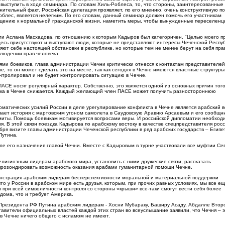
выступить в ходе семинара. По словам Хиль-Роблеса, то, что стороны, заинтересованные 
жительный факт. Российская делегация проявляет, по его мнению, очень конструктивную п
облес, является нелегким. По его словам, данный семинар должен помочь его участникам
ащению к нормальной гражданской жизни, наметить меры, чтобы вынужденные переселенц
ели Аслана Масхадова, по отношению к которым Кадыров был категоричен. "Целью моего п
десь присутствуют и выступают люди, которые не представляют интересы Чеченской Респуб
ют себе настоящей обстановки в республике, но которые тем не менее берут на себя пра
блюдении прав человека.
лями боевиков, глава администрации Чечни критически отнесся к контактам представителе
е, то он может сделать это на месте, так как сегодня в Чечне имеются властные структуры
онтролировал и не будет контролировать ситуацию в Чечне.
АСЕ носят регулярный характер. Собственно, это является одной из основных причин того,
века в Чечне снижается. Каждый желающий член ПАСЕ может получить разностороннюю
матических усилий России в деле урегулирование конфликта в Чечне является арабский в
ывает история с мартовским угоном самолета в Саудовскую Аравию Арсаевым и его сообщн
миты. Помощь боевикам мотивируется вопросами веры. И российской дипломатии необход
я. В этой связи поездка Кадырова по арабскому востоку в качестве спецпредставителя рос
бря визите главы администрации Чеченской республики в ряд арабских государств – Египет
Путина.
ле его назначения главой Чечни. Вместе с Кадыровым в турне участвовали все муфтии Се
елигиозным лидерам арабского мира, установить с ними дружеские связи, рассказать
 прозондировать возможность оказания арабами гуманитарной помощи Чечне.
онстрация арабским лидерам бесперспективности моральной и материальной поддержки
что у России в арабском мире есть друзья, которым, при прочих равных условиях, мы все е
 при всей символичности контроля со стороны «крыши» все-таки смогут вести себя более
дома, что и требует Америка.
резидента РФ Путина арабским лидерам - Хосни Мубараку, Баширу Асаду, Абдалле Втор
авители официальных властей каждой этих стран во всеуслышание заявили, что Чечня – 
 в Чечне ничего общего с исламом не имеют.