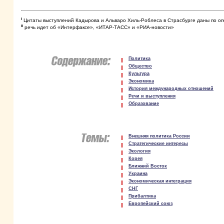
i
Цитаты выступлений Кадырова и Альваро Хиль-Роблеса в Страсбурге даны по 
ii
речь идет об «Интерфаксе», «ИТАР-ТАСС» и «РИА-новости»
Политика
Общество
Культура
Экономика
История международных отношений
Речи и выступления
Образование
Внешняя политика России
Стратегические интересы
Экология
Корея
Ближний Восток
Украина
Экономическая интеграция
СНГ
Прибалтика
Европейский союз