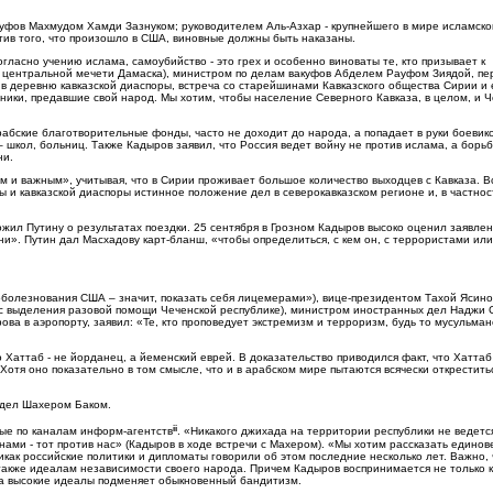
уфов Махмудом Хамди Зазнуком; руководителем Аль-Азхар - крупнейшего в мире исламско
тив того, что произошло в США, виновные должны быть наказаны.
гласно учению ислама, самоубийство - это грех и особенно виноваты те, кто призывает к
в центральной мечети Дамаска), министром по делам вакуфов Абделем Рауфом Зиядой, п
 деревню кавказской диаспоры, встреча со старейшинами Кавказского общества Сирии и 
ки, предавшие свой народ. Мы хотим, чтобы население Северного Кавказа, в целом, и Ч
абские благотворительные фонды, часто не доходит до народа, а попадает в руки боевико
школ, больниц. Также Кадыров заявил, что Россия ведет войну не против ислама, а борьб
ни.
 и важным», учитывая, что в Сирии проживает большое количество выходцев с Кавказа. В
ы и кавказской диаспоры истинное положение дел в северокавказском регионе и, в частнос
ожил Путину о результатах поездки. 25 сентября в Грозном Кадыров высоко оценил заявле
и». Путин дал Масхадову карт-бланш, «чтобы определиться, с кем он, с террористами или
оболезнования США – значит, показать себя лицемерами»), вице-президентом Тахой Ясин
с выделения разовой помощи Чеченской республике), министром иностранных дел Наджи 
а в аэропорту, заявил: «Те, кто проповедует экстремизм и терроризм, будь то мусульман
Хаттаб - не йорданец, а йеменский еврей. В доказательство приводился факт, что Хаттаб
Хотя оно показательно в том смысле, что и в арабском мире пытаются всячески открестить
 дел Шахером Баком.
ii
ные по каналам информ-агентств
. «Никакого джихада на территории республики не ведется
 нами - тот против нас» (Кадыров в ходе встречи с Махером). «Мы хотим рассказать едино
икак российские политики и дипломаты говорили об этом последние несколько лет. Важно, 
также идеалам независимости своего народа. Причем Кадыров воспринимается не только к
у за высокие идеалы подменяет обыкновенный бандитизм.