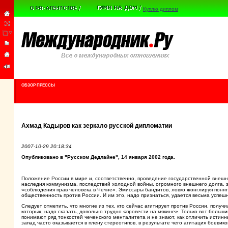
Куплю диплом
ОБЗОР ПРЕССЫ
Ахмад Кадыров как зеркало русской дипломатии
2007-10-29 20:18:34
Опубликовано в "Русском Дедлайне", 14 января 2002 года.
Положение России в мире и, соответственно, проведение государственной внешн
наследия коммунизма, последствий холодной войны, огромного внешнего долга, за
«соблюдения прав человека в Чечне». Эмиссары бандитов, ловко жонглируя пон
общественность против России. И им это, надо признаться, удается весьма успеш
Следует отметить, что многие из тех, кто сейчас агитирует против России, получ
которых, надо сказать, довольно трудно «провести на мякине». Только вот больши
понимают ряд тонкостей чеченского менталитета и не знают, как отличить истин
запад часто оказывается в плену стереотипов, в результате чего агитация боевико