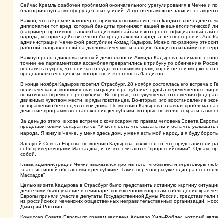
Сейчас Кремль озабочен проблемой окончательного урегулирования в Чечне и по
благоприятную атмосферу для этих усилий. И тут очень многое зависит от акцент
Важно, что в Кремле наконец-то пришли к пониманию, что бандитов не одолеть чи
дипломатии тот вред, который бандиты причиняют нашей внешнеполитической лин
(например, противопоставляя бандитским сайтам в интернете официальный сайт п
народа, которые действительно бы представляли народ, а не спонсоров из Аль-К
администрации Чеченской республики Ахмад Кадыров. Можно по-разному относится
работой, направленной на дипломатическую изоляцию бандитов и наймитов-терр
Важную роль в дипломатической деятельности Ахмада Кадырова занимают отношен
точнее ее парламентская ассамблея превратились в трибуну по обличению России
поставить в упрек, что они часто судят по своим меркам, порой не соизмеряясь 
представляя весь цинизм, коварство и жестокость бандитов.
В конце ноября Кадыров посетил Страсбург. 28 ноября состоялась его встреча 
политическая и экономическая ситуация в республике, судьба перемещенных лиц 
позитивных перемен в республике. Во-первых, это улучшение отношения федерал
движимых чувством мести, в ряды повстанцев. Во-вторых, это восстановление эко
возвращению беженцев в свои дома. По мнению Кадырова, главная проблема на с
действие программ восстановления республики, которые позволят сократить высо
За день до этого, в ходе встречи с комиссаром по правам человека Совета Европ
представителями сепаратистов. "У меня есть, что сказать им и есть что услышать 
народа. Я живу в Чечне, у меня здесь дом, у меня есть мой народ, и я буду бороть
Заслугой Совета Европы, по мнению Кадырова, является то, что представители ра
себя приверженцами Масхадова, и те, кто считаются "пророссийскими". Однако п
собой.
Глава администрации Чечни высказался против того, чтобы вести переговоры любо
знает истинной обстановки в республике. Такие переговоры уже один раз состоял
Масхадов".
Целью визита Кадырова в Страсбург было представить истинную картину ситуаци
деятелями было участие в семинаре, посвященном вопросам соблюдения прав чел
Европы приняли участие депутаты Государственной Думы России, представители 
из российских и чеченских общественных неправительственных организаций. Ро
Дмитрий Рогозин.
Комиссар Совета Европы по правам человека Альваро Хиль-Роблес, который явля