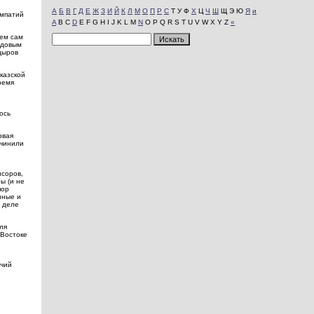
А
Б
В
Г
Д
Е
Ж
З
И
Й
К
Л
М
О
П
Р
С
Т У Ф
Х
Ц
Ч
Ш
Щ Э Ю
Я
и
импатий
A
B C
D
E F G H I J K L M
N
O P Q R S T U V W X Y Z
«
чем сам
адовым
дыров
казской
ремя
ось
рвая
 чинили
нсоров,
ы (и не
пор
нные и
в деле
ля
 Востоке
ечий