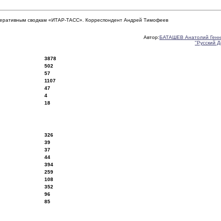
оперативным сводкам «ИТАР-ТАСС». Корреспондент Андрей Тимофеев
Автор:
БАТАШЕВ Анатолий Генн
"Русский 
3878
502
57
1107
47
4
18
326
39
37
44
394
259
108
352
96
85