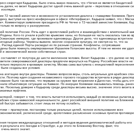
ресс-секретаря Кадырова, было очень важно показать, что «Чечня не является бандитской
чень далек, но визит Кадырова достиг одной очень важной цели – перелома в отношении с
й изоляции.
ии 72 часовой амнистии и возможности установления диалога с главарями боевиков. При
дину, выступая на пресс-конференции в офисе «Интерфакса», Кадыров заявил, что с Масх
ови». Комментируя заявление президента РФ по Чечне о 72-часовой амнистии боевикам, Ка
 только по вопросу о разоружении.
ей политике России. Речь идет о кропотливой работе и взаимодействии с влиятельной кав
Родины. Кого-то угнали в рабство крымские ханы, но большая ее часть оказалась там во в
в Османскую империю, где проживали единоверцы. Другое дело, что единоверцы встретили
годные районы. Черкесы выжили, многие сохранили культуру, не смотря на то, что за
к. Распад единой Порты раскидал их по разным странам. Конфликты, сотрясавшие
ждены были покинуть оккупированные Израилем Голанские высоты. И тем не менее им удал
й и экономической жизни собственных стран.
составляет от полутора до шести миллионов человек. Визит Кадырова – это далеко не пе
авители северокавказской диаспоры предпочли вернуться на Родину. Российские власти не
ательно переросло в кровавую зачистку, Москва сама выступила с инициативой переселения
 были созданы все условия.
на агитацию внутри диаспоры. Помимо вопросов веры, столь актуальных для арабских спо
ти. Поэтому идея создания независимого горского государства встречала в рядах диаспор
рование было так велико, что первыми за оружие при вторжении в Дагестан, чтобы дать от
 знали объективную ситуацию на Кавказе. По инерции боевикам оказывалась помощь, ране
о. Поскольку доверие к Кадырову среди диаспоры весьма высоко, значение этого визита 
важаемых муфтиев.
иаспорой, говорит о том, что власть пытается использовать каждый из возможных рычагов д
бских стран кавказской национальности, дают российской внешней политике на Ближнем
ой быстро забывается, стоит лишь ее потоку ослабеть.
ики – прагматизм, постановка только реальных целей, полное использование всех
 экономической, религиозной среде, кропотливое разъяснение основных пунктов противор
 зрения теории международных отношений и методов ведения дипломатической работы его
 результата его поездки в Страсбург, а до этого по Ближнему Востоку, факт, что
 очень много значит.