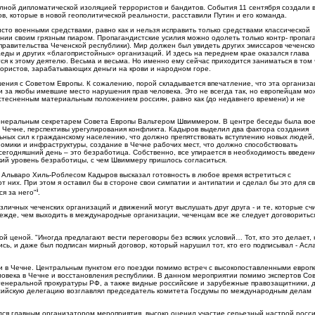
лной дипломатической изоляцией террористов и бандитов. События 11 сентября создали 
ов, которые в новой геополитической реальности, расставили Путин и его команда.
сто военными средствами, равно как и нельзя исправить только средствами классической
ии своим грязным пиаром. Пропагандистские усилия можно одолеть только контр- пропаг
равительства Чеченской республики). Мир должен был увидеть других эмиссаров чеченско
аеды и других «благопристойных» организаций. И здесь на переднем крае оказался глава
 к этому деятелю. Весьма и весьма. Но именно ему сейчас приходится заниматься в том 
ористов, зарабатывающих деньги на крови и народном горе.
ия с Советом Европы. К сожалению, порой складывается впечатление, что эта организац
 за якобы имевшие место нарушения прав человека. Это не всегда так, но европейцам мо
со стесненным материальным положением россиян, равно как (до недавнего времени) и не
с Генеральным секретарем Совета Европы Вальтером Швиммером. В центре беседы была во
в Чечне, перспективы урегулирования конфликта. Кадыров выделил два фактора создания
ьных сил к гражданскому населению, что должно препятствовать вступлению новых людей,
номики и инфраструктуры, создание в Чечне рабочих мест, что должно способствовать
егодняшний день – это безработица. Собственно, все упирается в необходимость введени
кий уровень безработицы, с чем Швиммеру пришлось согласиться.
ы Альваро Хиль-Роблесом Кадыров высказал готовность в любое время встретиться с
от них. При этом я оставил бы в стороне свои симпатии и антипатии и сделал бы это для с
i
ся за него"
.
зличных чеченских организаций и движений могут выслушать друг друга - и те, которые сч
режде, чем выходить в международные организации, чеченцам все же следует договоритьс
й ценой. "Иногда предлагают вести переговоры без всяких условий… Тот, кто это делает, 
ись, и даже был подписан мирный договор, который нарушил тот, кто его подписывал - Асл
и в Чечне. Центральным пунктом его поездки помимо встреч с высокопоставленными европ
овека в Чечне и восстановления республики. В данном мероприятии помимо экспертов Со
генеральной прокуратуры РФ, а также видные российские и зарубежные правозащитники, 
ссийскую делегацию возглавлял председатель комитета Госдумы по международным делам
лся главным организатором мероприятия, высоко оценил участие серьезный настрой росс