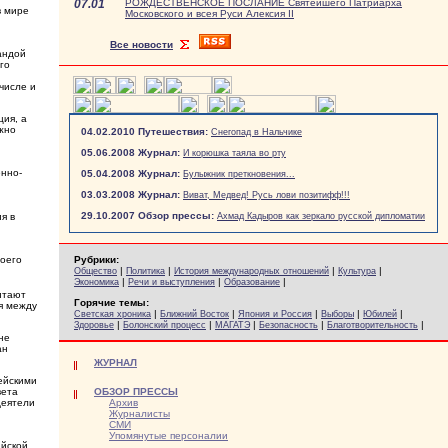
07.01
РОЖДЕСТВЕНСКОЕ ПОСЛАНИЕ Святейшего Патриарха
в мире
Московского и всея Руси Алексия II
Все новости
андой
го
числе и
ия, а
жно
04.02.2010 Путешествия:
Снегопад в Нальчике
05.06.2008 Журнал:
И корюшка таяла во рту
енно-
05.04.2008 Журнал:
Булыжник преткновения...
03.03.2008 Журнал:
Виват, Медвед! Русь лови позитифф!!!
29.10.2007 Обзор прессы:
я в
Ахмад Кадыров как зеркало русской дипломатии
воего
Рубрики:
|
|
|
|
Общество
Политика
История международных отношений
Культура
|
|
|
Экономика
Речи и выступления
Образование
итают
Горячие темы:
я между
|
|
|
|
|
Светская хроника
Ближний Восток
Япония и Россия
Выборы
Юбилей
|
|
|
|
|
Здоровье
Болонский процесс
МАГАТЭ
Безопасность
Благотворительность
не
ан
ЖУРНАЛ
ейскими
ОБЗОР ПРЕССЫ
вета
Архив
деятели
Журналисты
СМИ
Упомянутые персоналии
ийской