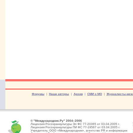
Форумы
|
Наши авторы
|
Архив
|
СМИ о МО
|
Журналисты-меж
© "Международник.Ру" 2004–2006
Лицензия Росохранкультуры Эл ФС 77-20365 от 03.04.2005 г.
Лицензия Росохранкультуры ПИ ФС 77-19567 от 03.04.2005 г.
Учредитель: ООО «Международник», агентство PR и информации