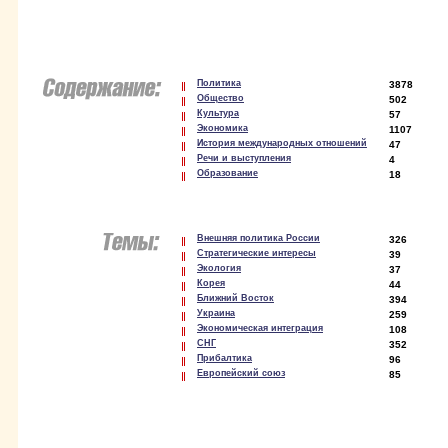
Политика
3878
Общество
502
Культура
57
Экономика
1107
История международных отношений
47
Речи и выступления
4
Образование
18
Внешняя политика России
326
Стратегические интересы
39
Экология
37
Корея
44
Ближний Восток
394
Украина
259
Экономическая интеграция
108
СНГ
352
Прибалтика
96
Европейский союз
85