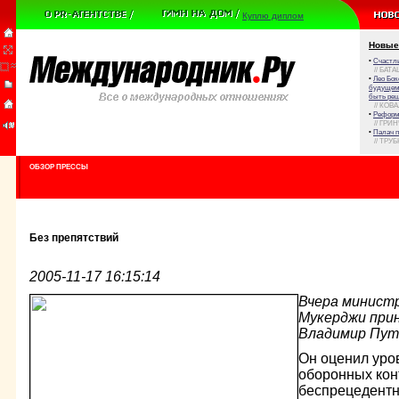
Куплю диплом
Новые
•
Счастли
// БАТА
•
Лео Бок
будущем 
быть реш
// КОВ
•
Реформа
// ГРИ
•
Палач 
// ТРУ
ОБЗОР ПРЕССЫ
Без препятствий
2005-11-17 16:15:14
Вчера минист
Мукерджи прин
Владимир Пут
Он оценил уро
оборонных конт
беспрецедентн