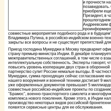
и прочности н
позавидовать.
приобрели еще
Президент, в ч
прошлогоднем 
Андреевским ф
проинформиров
совместные мероприятия подобного рода и в будущем
Владимира Путина, в российско-индийском военно-тех
закрыты все вопросы и не существует препятствий дл
Приезд господина Мукерджи в Москву предваряет офи
страну премьер-министра Индии. В декабре планирует
межправительственных соглашений, в том числе о вза
интеллектуальную собственность. Эксперты говорят, ч
повысить уровень кооперации двух стран в оборонной 
партнерство сулит России немалые выгоды. В частнос
Мукерджи, сумма проходящих сейчас согласование кон
нашего вооружения и военной техники достигает 9 мил
уже оформленных документов превышает 5 миллиардо
совместные российско-индийские проекты по созданию
"Брамос", военно-транспортного самолета и многофун
комплекса нового поколения. Кроме этого, в Индии н
производство некоторых видов российской бронетехник
появятся сервисные центры для ее обслуживания.