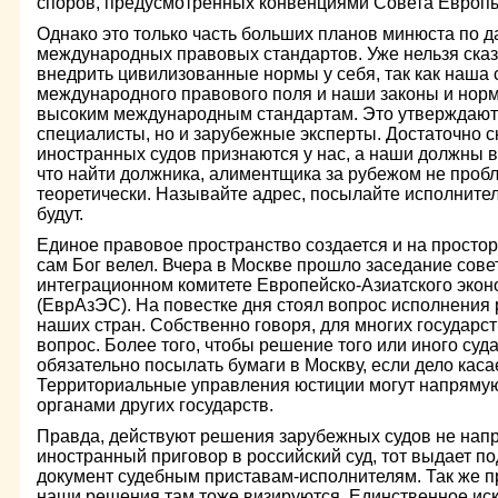
споров, предусмотренных конвенциями Совета Европ
Однако это только часть больших планов минюста по 
международных правовых стандартов. Уже нельзя сказа
внедрить цивилизованные нормы у себя, так как наша 
международного правового поля и наши законы и нор
высоким международным стандартам. Это утверждают
специалисты, но и зарубежные эксперты. Достаточно с
иностранных судов признаются у нас, а наши должны в
что найти должника, алиментщика за рубежом не пробл
теоретически. Называйте адрес, посылайте исполнител
будут.
Единое правовое пространство создается и на простора
сам Бог велел. Вчера в Москве прошло заседание сове
интеграционном комитете Европейско-Азиатского экон
(ЕврАзЭС). На повестке дня стоял вопрос исполнения
наших стран. Собственно говоря, для многих государст
вопрос. Более того, чтобы решение того или иного суда
обязательно посылать бумаги в Москву, если дело каса
Территориальные управления юстиции могут напряму
органами других государств.
Правда, действуют решения зарубежных судов не нап
иностранный приговор в российский суд, тот выдает п
документ судебным приставам-исполнителям. Так же пр
наши решения там тоже визируются. Единственное ис