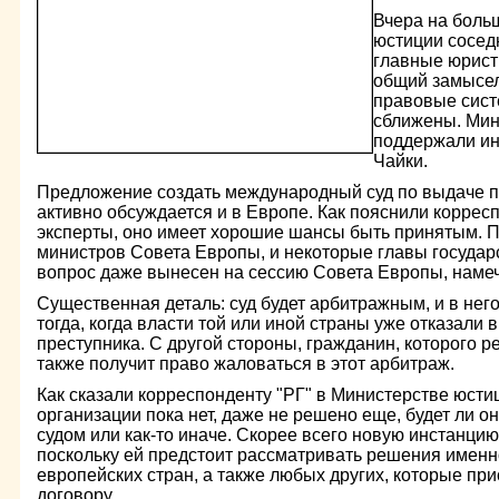
Вчера на боль
юстиции сосед
главные юрист
общий замысел
правовые сист
сближены. Ми
поддержали и
Чайки.
Предложение создать международный суд по выдаче п
активно обсуждается и в Европе. Как пояснили коррес
эксперты, оно имеет хорошие шансы быть принятым. П
министров Совета Европы, и некоторые главы государс
вопрос даже вынесен на сессию Совета Европы, намеч
Существенная деталь: суд будет арбитражным, и в нег
тогда, когда власти той или иной страны уже отказали
преступника. С другой стороны, гражданин, которого р
также получит право жаловаться в этот арбитраж.
Как сказали корреспонденту "РГ" в Министерстве юсти
организации пока нет, даже не решено еще, будет ли 
судом или как-то иначе. Скорее всего новую инстанцию
поскольку ей предстоит рассматривать решения именн
европейских стран, а также любых других, которые пр
договору.