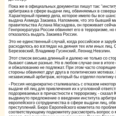
Пока же в официальных документах пишут так: "инсти
арбитража в сфере выдачи лиц, обвиняемых в соверш
Характерный пример дела, которое имело бы все шанс
выдача Ахмеда Закаева. Напомним, что это бывший м
правительства Аслана Масхадова, он проживает сейча
Генпрокуратура России обвиняет его в терроризме, но
отказалось выдать Закаева России.
Это не единственный случай, когда российское и зару
расходилось во взглядах на деяния тех или иных лиц.
Березовский, Владимир Гусинский, Леонид Невзлин.
Этот список весьма длинный и далеко не только со ст
бывают самые разные. Но в любом случае они в итоге
и обжалованию не подлежат. При этом часто спорящие
стороны обвиняют друг друга в политических мотивах. 
независимый арбитраж, который бы отделял политику 
- Россия неоднократно сталкивалась с отказом некото
выдаче ей лиц для привлечения их к уголовной ответст
подозреваемых в причастности к терроризму, - сказал
выдвинуто предложение о введении института арбитр
европейского сотрудничества в сфере выдачи лиц, о
преступлений. Бюро Европейского комитета по пробле
соответствующему подкомитету рассмотреть вопрос о