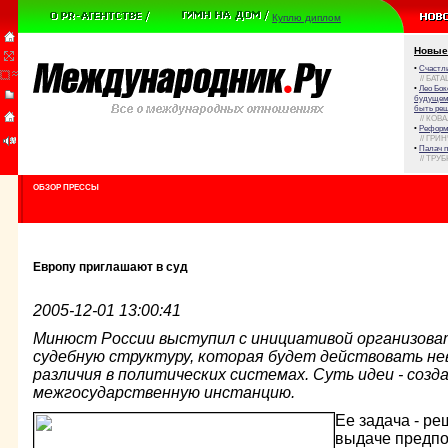
Куплю диплом
Новые
•
Счастли
// БАТА
•
Лео Бок
будущем 
быть реш
// КОВ
•
Реформа
// ГРИ
•
Палач 
// ТРУ
ОБЗОР ПРЕССЫ
Европу приглашают в суд
2005-12-01 13:00:41
Минюст России выступил с инициативой организова
судебную структуру, которая будет действовать нев
различия в политических системах. Суть идеи - соз
межгосударственную инстанцию.
Ее задача - р
выдаче предпо