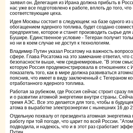
заявил он. Делегация из Ирана должна прибыть в Росс
нас уже все подготовлено к работе, вплоть до того, чт
соответствующие цеха.
Идея Москвы состоит в следующем: на базе одного из
обогащением ядерного топлива, будет создано совмес
предприятие, которое и станет производить сырье для
Бушире. Единственное условие - Тегеран получит толь
но ни в коем случае не доступ к технологиям.
Владимир Путин указал Росатому на важность вопросо
сфере. Глава Росатома на это замечание ответил, что 
безопасности выше, чем среднемировые. "В этом смы
которую Россия продемонстрировала в отношениях с Ир
показатель того, как в мире должна развиваться атомна
пояснив, что имеет в виду заключенный с Тегераном к
отработанного ядерного топлива.
Работая за рубежом, где Россия сейчас строит сразу п
и о развитии атомной энергетики внутри страны. Сейча
тремя АЭС. Все это делается для того, чтобы в будущ
атома в выработке электроэнергии с нынешних 16 до 2
Отдельную похвалу от президента атомная энергетика
работу при той погоде, что царит по всей России. "Ато
подводила, и надеюсь, что и в этот раз сработает эфф
Путин.