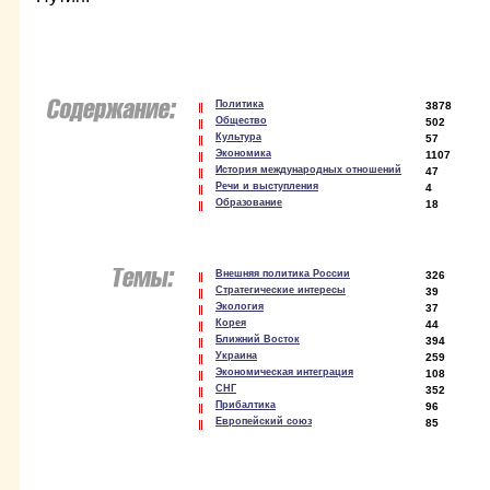
Политика
3878
Общество
502
Культура
57
Экономика
1107
История международных отношений
47
Речи и выступления
4
Образование
18
Внешняя политика России
326
Стратегические интересы
39
Экология
37
Корея
44
Ближний Восток
394
Украина
259
Экономическая интеграция
108
СНГ
352
Прибалтика
96
Европейский союз
85