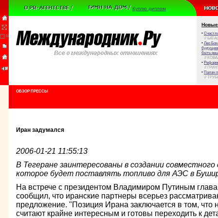
Куплю диплом
Новые
•
Счастли
// БАТА
•
Лео Бок
будущем 
быть реш
// КОВ
•
Реформа
// ГРИ
•
Палач 
// ТРУ
ОБЗОР ПРЕССЫ
Иран задумался
2006-01-21 11:55:13
В Тегеране заинтересованы в создании совместного 
которое будет поставлять топливо для АЭС в Бушир
На встрече с президентом Владимиром Путиным глава
сообщил, что иранские партнеры всерьез рассматрив
предложение. "Позиция Ирана заключается в том, что
считают крайне интересным и готовы переходить к дет