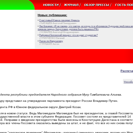
Новые публикации:
•
Счастливый Кавказ покоряет Кремль
// БАТАШЕВ Анатолий Геннадьевич
•
Лео Бокерия: «Я не говорю, что завтра, но когда-то в обозримом будущем проблема 
пороков сердца, безусловно, должна быть решена в РФ»
// КОВАЛЕВ Анатолий Владимирович
•
Реформа/ Болонский процесс: что он дает студентам?
// ГРИНЧЕНКО Евгений
•
Палач по Иерусалиму
// ТРУБКИН Антон
Распеча
"Российс
дента республики председателя Народного собрания Муху Гимбатовича Алиева.
атуру представил на утверждение парламента президент России Владимир Путин.
идента РФ в Южном федеральном округе Дмитрий Козак.
ля в новом статусе. Ведь Магомедали Магомедов был не президентом, а главой Госсовета
ударственной власти в этом субъекте Федерации. Госсовет состоял из представителей 14
й. Поправки о введении президентства были внесены в Конституцию Дагестана в соответс
 все члены Госсовета оказались выведены за штат, и не факт, что все из них снова полу
емое "даргинское правление" (Магомедов - даргинец) сменилось аварским, потому что Мух