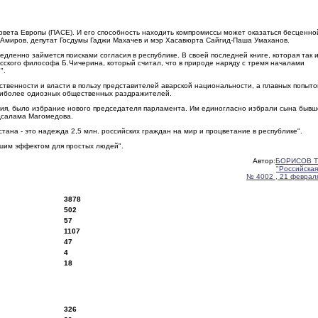
овета Европы (ПАСЕ). И его способность находить компромиссы может оказаться бесценно
 Амиров, депутат Госдумы Гаджи Махачев и мэр Хасавюрта Сайгид-Паша Умаханов.
дленно займется поисками согласия в республике. В своей последней книге, которая так 
усского философа Б.Чичерина, который считал, что в природе наряду с тремя началами
".
ственности и власти в пользу представителей аварской национальности, а плавных попыто
наиболее одиозных общественных раздражителей.
ния, было избрание нового председателя парламента. Им единогласно избрали сына бывш
едсалама Магомедова.
тана - это надежда 2,5 млн. российских граждан на мир и процветание в республике".
ьшим эффектом для простых людей".
Автор:
БОРИСОВ Т
"Российская
№ 4002 , 21 февраля
3878
502
57
1107
47
4
18
326