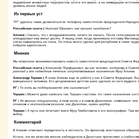
подавление конкретных террористов, хотя и это важно, а на ликвидацию источни
уровень жизни людей.
Из первых уст
"РГ" удалось также дозвониться по телефону заместителю председателя Народно
Российская газета |
Николай Юрьевич, как прошло заседание?
Алчиев
| Сказать, что с воодушевлением, ничего не сказать. После голосования п
аплодировал ему минут десять. А перед этим, когда принимали отставку Магомеда
слезы навернулись на глаза. Он очень много сделал для республики в такие тру
избрали единогласно.
Мнение
Мы попросили прокомментировать новость заместителя председателя Совета Фе
Российская газета |
Александр Порфирьевич, вы как человек, которому в Сове
расклад и все подводные течения, сопутствовавшие назначению Муху Алиева.
Александр Торшин |
Я знаю Алиева еще по работе у нас в Совете Федерации. Был
взвешенного человека. Его детдомовское детство рано сделало из него мудрого ч
РГ
|
То есть вы поддерживаете это назначение?
Торшин
| Можете даже написать так: Торшин счастлив, что такое назначение сост
РГ
|
Но многие специалисты, в том числе и в самом Дагестане, отмечают, что 
сложном и неспокойном регионе, как Дагестан, нужен цербер.
Торшин
| А пусть они почитают книги Муху Гимбатовича и его монографию. Там мн
выбор.
Комментарий
В Алиеве отмечают порядочность и честность. Он философ, всесторонне образован
Кстати, эти же качества многие наблюдатели в Дагестане причисляют к слабост