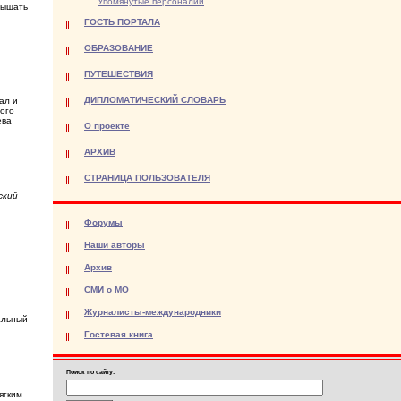
Упомянутые персоналии
вышать
ГОСТЬ ПОРТАЛА
ОБРАЗОВАНИЕ
ПУТЕШЕСТВИЯ
ДИПЛОМАТИЧЕСКИЙ СЛОВАРЬ
ал и
мого
ева
О проекте
АРХИВ
СТРАНИЦА ПОЛЬЗОВАТЕЛЯ
ский
Форумы
Наши авторы
Архив
СМИ о МО
Журналисты-международники
альный
Гостевая книга
Поиск по сайту:
ягким.