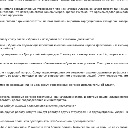
ые немало осведомленные утверждают, что назначение Алиева означает победу так назыв
говорит, что победила связка Алиев-Амиров. Третьи считают, что Кремль сделал рокировк
еские аргументы.
ев не связан с криминалитетом, не был замешан в громких коррупционных скандалах, котор
.
иеву сразу после избрания и поздравил его с высокой должностью.
вас с избранием первым президентом многонационального народа Дагестана. Но я слыш
 в работу?
где открываются Дни российской культуры. Я вхожу в состав оргкомитета. Но, скорее всего,
 что вы намерены заняться обновлением кадров на всех уровнях. У вас уже есть конк
числе и кадровый вопрос. Среди первоочередных же вопросов - административная реформа 
вить во власть молодых и чистых в нравственном отношении людей. Хочу подчеркнуть, и
 мне по возвращении из Баку схему обновленных органов исполнительной власти.
 начата, реформа органов госслужбы - на начальном этапе. В системе национальных прио
овывать целые подразделения и министерства.
ета войдут в новый аппарат президента Дагестана?
на другую работу, кому-то найдут работу в других структурах. Но трудоустроены, уверен, 
онкретный план, что предпринять, чтобы снизить преступность?
рьба с терроризмом. И акцент в этой борьбе должен быть сделан не на силу, не на силовое