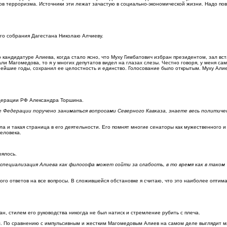
ков терроризма. Источники эти лежат зачастую в социально-экономической жизни. Надо по
го собрания Дагестана Николаю Алчиеву.
о кандидатуре Алиева, когда стало ясно, что Муху Гимбатович избран президентом, зал вст
ли Магомедова, то я у многих депутатов видел на глазах слезы. Честно говоря, у меня са
днейшие годы, сохранил ее целостность и единство. Голосование было открытым. Муху Али
дерации РФ Александра Торшина.
те Федерации поручено заниматься вопросами Северного Кавказа, знаете весь политиче
а и такая страница в его деятельности. Его помнят многие сенаторы как мужественного и
еловека.
оялось.
специализация Алиева как философа может сойти за слабость, в то время как в таком
ого ответов на все вопросы. В сложившейся обстановке я считаю, что это наиболее оптим
, стилем его руководства никогда не был натиск и стремление рубить с плеча.
ям. По сравнению с импульсивным и жестким Магомедовым Алиев на самом деле выглядит м