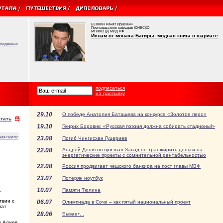
БЕККИН Ренат Ирикович
Преподаватель кафедры ЮНЕСКО
МГИМО (у) МИД РФ
Ислам от монаха Багиры: модная книга о шариате
врожденных
подписаться
на рассылку
29.10
О победе Анатолия Баташева на конкурсе «Золотое перо»
тать
19.10
Генрих Боровик: «Русская поэзия должна собирать стадионы!»
23.08
кая газета"
Погиб Чингисхан Гуцериев
22.08
Андрей Денисов призвал Запад не транжирить деньги на
энергетические проекты с сомнительной рентабельностью
22.08
Россия продвигает чешского банкира на пост главы МВФ
23.07
Потерян ноутбук
10.07
,
Памяти Тюлина
твии с
06.07
Олимпиада в Сочи – как пятый национальный проект
чат
28.06
Бывает...
у Алиев