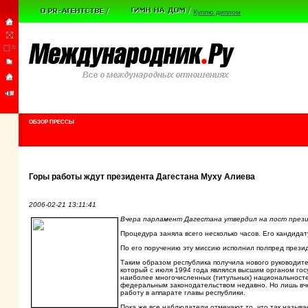
Куплю диплом
ОБЗОР ПРЕССЫ
Горы работы ждут президента Дагестана Муху Алиева
2006-02-21 13:11:41
Вчера парламент Дагестана утвердил на пост прези
Процедура заняла всего несколько часов. Его кандид
По его поручению эту миссию исполнил полпред през
Таким образом республика получила нового руководите
который с июля 1994 года являлся высшим органом гос
наиболее многочисленных (титульных) национальносте
федеральным законодательством недавно. Но лишь вчера
работу в аппарате главы республики.
Пока же все наблюдатели отмечают то, что так называ