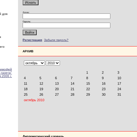
Логин:
й для
Пароль:
и
к
Регистрация
Забыли пароль?
его
АРХИВ
имофей
 газета"
 2006 г.
Дипломатический словарь