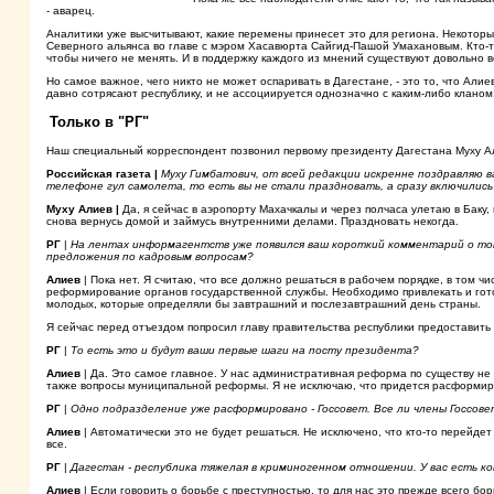
- аварец.
Аналитики уже высчитывают, какие перемены принесет это для региона. Некотор
Северного альянса во главе с мэром Хасавюрта Сайгид-Пашой Умахановым. Кто-то 
чтобы ничего не менять. И в поддержку каждого из мнений существуют довольно в
Но самое важное, чего никто не может оспаривать в Дагестане, - это то, что Али
давно сотрясают республику, и не ассоциируется однозначно с каким-либо кланом
Только в "РГ"
Наш специальный корреспондент позвонил первому президенту Дагестана Муху Ал
Российская газета |
Муху Гимбатович, от всей редакции искренне поздравляю 
телефоне гул самолета, то есть вы не стали праздновать, а сразу включились
Муху Алиев |
Да, я сейчас в аэропорту Махачкалы и через полчаса улетаю в Баку, 
снова вернусь домой и займусь внутренними делами. Праздновать некогда.
РГ
|
На лентах информагентств уже появился ваш короткий комментарий о том,
предложения по кадровым вопросам?
Алиев
| Пока нет. Я считаю, что все должно решаться в рабочем порядке, в том 
реформирование органов государственной службы. Необходимо привлекать и гото
молодых, которые определяли бы завтрашний и послезавтрашний день страны.
Я сейчас перед отъездом попросил главу правительства республики предоставить
РГ
|
То есть это и будут ваши первые шаги на посту президента?
Алиев
| Да. Это самое главное. У нас административная реформа по существу не
также вопросы муниципальной реформы. Я не исключаю, что придется расформир
РГ
|
Одно подразделение уже расформировано - Госсовет. Все ли члены Госсов
Алиев
| Автоматически это не будет решаться. Не исключено, что кто-то перейдет 
все.
РГ
|
Дагестан - республика тяжелая в криминогенном отношении. У вас есть к
Алиев
| Если говорить о борьбе с преступностью, то для нас это прежде всего бо