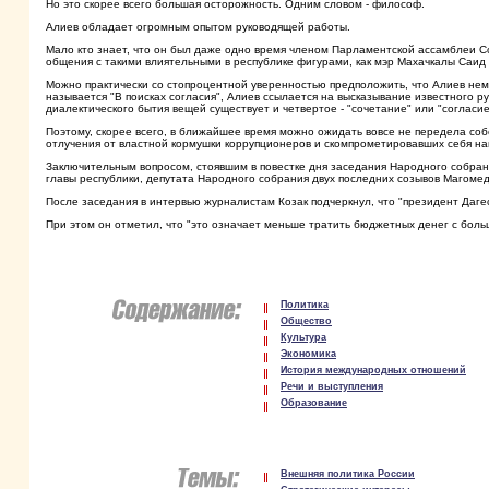
Но это скорее всего большая осторожность. Одним словом - философ.
Алиев обладает огромным опытом руководящей работы.
Мало кто знает, что он был даже одно время членом Парламентской ассамблеи С
общения с такими влиятельными в республике фигурами, как мэр Махачкалы Саид
Можно практически со стопроцентной уверенностью предположить, что Алиев неме
называется "В поисках согласия", Алиев ссылается на высказывание известного р
диалектического бытия вещей существует и четвертое - "сочетание" или "согласие
Поэтому, скорее всего, в ближайшее время можно ожидать вовсе не передела соб
отлучения от властной кормушки коррупционеров и скомпрометировавших себя 
Заключительным вопросом, стоявшим в повестке дня заседания Народного собра
главы республики, депутата Народного собрания двух последних созывов Магом
После заседания в интервью журналистам Козак подчеркнул, что "президент Дагес
При этом он отметил, что "это означает меньше тратить бюджетных денег с бол
Политика
Общество
Культура
Экономика
История международных отношений
Речи и выступления
Образование
Внешняя политика России