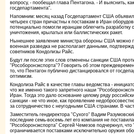
вопросу, - пообещал глава Пентагона. - И выяснить, ка
госдепартамента".
Напомним: месяц назад Госдепартамент США объявил о
четырех стран причастны к поставкам в Иран оборудов
потенциально помогли иранцам облегчить разработку 
уничтожения, крылатых или баллистических ракет.
Нынешнее заявление министра обороны США можно по
военная разведка не располагает данными, подтвер
советников Кондолизы Райс.
Будут ли после этих слов отменены санкции США проти
"Рособоронэкспорта"? Говорить об этом преждевремен
то, что Пентагон публично дистанцировался от госде
оптимизм.
Кондолиза Райс в качестве главы ведомства - инициато
что же именно такого запретного наши "Рособоронэкспо
Иран. Тогда это дало основание целому ряду российски
санкции - не что иное, как проявление недобросовестн
за сотрудничество с неугодными США странами. В част
Заместитель гендиректора "Сухого" Вадим Разумовский 
последние семь-восемь лет его компания не поставила
"Рособоронэкспорта" Сергей Чемезов подчеркнул, что 
ограничивается поставками исключительно оружия обо