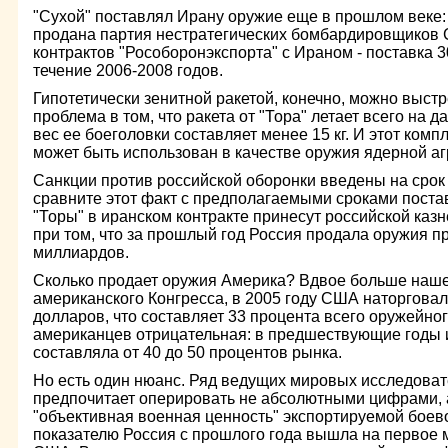
"Сухой" поставлял Ирану оружие еще в прошлом веке: 
продана партия нестратегических бомбардировщиков С
контрактов "Рособоронэкспорта" с Ираном - поставка 
течение 2006-2008 годов.
Гипотетически зенитной ракетой, конечно, можно выстр
проблема в том, что ракета от "Тора" летает всего на д
вес ее боеголовки составляет менее 15 кг. И этот комп
может быть использован в качестве оружия ядерной аг
Санкции против российской оборонки введены на срок с
сравните этот факт с предполагаемыми сроками поста
"Торы" в иранском контракте принесут российской каз
при том, что за прошлый год Россия продала оружия п
миллиардов.
Сколько продает оружия Америка? Вдвое больше наше
американского Конгресса, в 2005 году США наторговал
долларов, что составляет 33 процента всего оружейно
американцев отрицательная: в предшествующие годы 
составляла от 40 до 50 процентов рынка.
Но есть один нюанс. Ряд ведущих мировых исследоват
предпочитает оперировать не абсолютными цифрами, а
"объективная военная ценность" экспортируемой боево
показателю Россия с прошлого года вышла на первое м