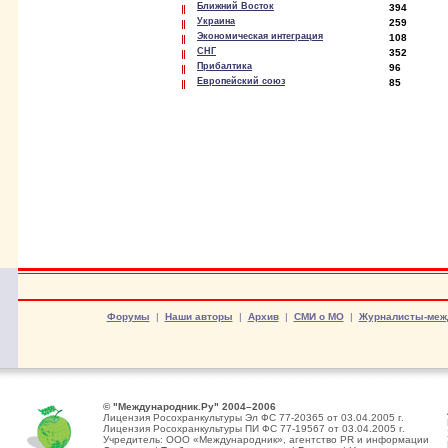
Ближний Восток
394
Украина
259
Экономическая интеграция
108
СНГ
352
Прибалтика
96
Европейский союз
85
Форумы
|
Наши авторы
|
Архив
|
СМИ о МО
|
Журналисты-меж
© "Международник.Ру" 2004–2006
Лицензия Росохранкультуры Эл ФС 77-20365 от 03.04.2005 г.
Лицензия Росохранкультуры ПИ ФС 77-19567 от 03.04.2005 г.
Учредитель: ООО «Международник», агентство PR и информации