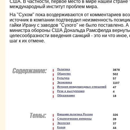
США. В частности, первое место в мире нашей стране 
международный институт проблем мира.
На "Сухом" пока воздерживаются от комментариев во
источник в компании подтвердил неизменность позиции
гайки Ирану с заводов "Сухого" не было поставлено. 
министра обороны США Дональда Рамсфелда вернутьс
целесообразности введения санкций - это ни что иное, 
шаг к их отмене.
Политика
3878
Общество
502
Культура
57
Экономика
1107
История международных отношений
47
Речи и выступления
4
Образование
18
Внешняя политика России
326
Стратегические интересы
39
Экология
37
Корея
44