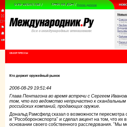
Куплю диплом
Новые
•
Счастли
// БАТА
•
Лео Бок
будущем 
быть реш
// КОВ
•
Реформа
// ГРИ
•
Палач 
// ТРУ
ОБЗОР ПРЕССЫ
Кто держит оружейный рынок
2006-08-29 19:51:44
Глава Пентагона во время встречи с Сергеем Иванов
том, что его ведомство непричастно к скандальным
российских компаний, продающих оружие.
Дональд Рамсфелд сказал о возможности пересмотра с
и "Рособоронэкспорта" и сделал акцент на том, что их 
основании своего собственного расследования. "Мы м