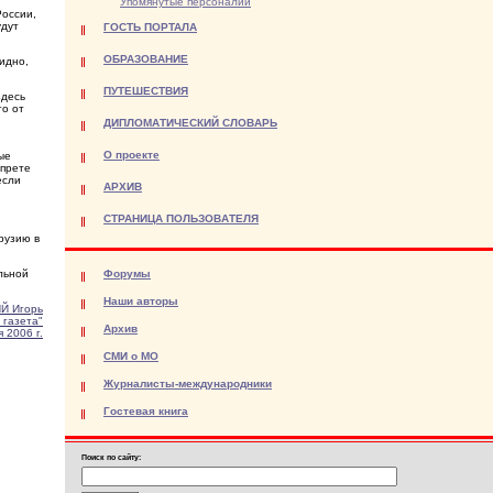
Упомянутые персоналии
России,
удут
ГОСТЬ ПОРТАЛА
ОБРАЗОВАНИЕ
идно,
ПУТЕШЕСТВИЯ
здесь
то от
ДИПЛОМАТИЧЕСКИЙ СЛОВАРЬ
О проекте
ые
апрете
если
АРХИВ
СТРАНИЦА ПОЛЬЗОВАТЕЛЯ
рузию в
льной
Форумы
Наши авторы
Й Игорь
 газета"
Архив
 2006 г.
СМИ о МО
Журналисты-международники
Гостевая книга
Поиск по сайту: