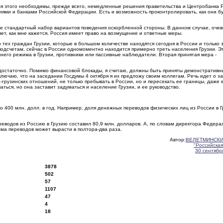
Для этого необходимы, прежде всего, немедленные решения правительства и Центробанка 
ями и банками Российской Федерации. Есть и возможность проконтролировать, как они б
ее стандартный набор вариантов поведения оскорбленной стороны. В данном случае, очев
вет, как мне кажется, Россия имеет право на возмущение и ответные меры.
тех граждан Грузии, которые в большом количестве находятся сегодня в России и только 
подсчетам, сейчас в России одномоментно находится примерно треть населения Грузии. Э
ешнего режима в Грузии, противники или пассивные наблюдатели. Вторая принятая мера -
недостаточно. Помимо финансовой блокады, я считаю, должны быть приняты демонстративн
ючаю, что на заседании Госдумы 4 октября я их предложу своим коллегам. Речь идет о з
грузинских отношений, не только пребывать в России, но и пересекать ее границы, даже 
ться, но она заставит задуматься и население Грузии, и ее руководство.
о 400 млн. долл. в год. Например, доля денежных переводов физических лиц из России в Г
.
ереводов из Россию в Грузию составил 80,9 млн. долларов. А, по словам директора Федера
ма переводов может вырасти в полтора-два раза.
Автор:
ВЕЛЕТМИНСКИ
"Российская
30 сентября
3878
502
57
1107
47
4
18