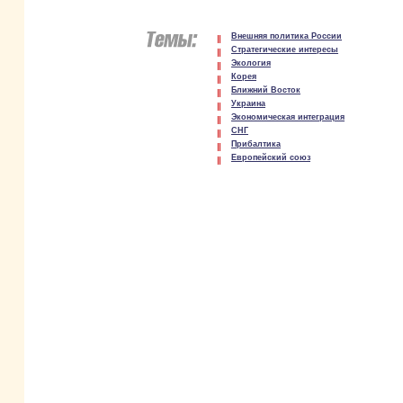
Внешняя политика России
Стратегические интересы
Экология
Корея
Ближний Восток
Украина
Экономическая интеграция
СНГ
Прибалтика
Европейский союз