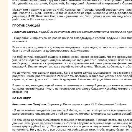
почтовыми переводами с Грузией (аналогичные соглашения об электронных дене
Молдовой, Казахстаном, Киргизией, Белоруссией, Арменией и Киргизией). Однако 
Между тем накануне директор ФМС Константин Ромодановский сообщил журналис
оценивает в 10 млн. человек, которые вывезли из страны более 3 млрд. долларо
директора ФМС Вячеслав Поставнин уточнил, что "из Грузии в прошлом году в Росс
работают в России легально.
ПРОТИВ САНКЦИЙ
Павел Медведев
, первый заместитель председателя Комитета Госдумы по кр
- Подобные инициативы не раз возникали в предыдущие сессии Госдумы. Пока мне 
исключать.
Если говорить о депутатах, которые выдвигали такие идеи, то они приходили ко м
был не злой умысел, а добросовестное заблуждение.
На мой взгляд, большей ошибки в финансовой сфере совершить просто невозможн
уже через неделю будут найдены обходные пути для того, чтобы деньги попали в Г
наоборот, стремиться к прозрачности как стратегической цели развития финансово
операций. Иначе получится, как в одной мрачной шутке: "Выколю себе глаз, чтобы 
Но допустим, что санкции введены. Кого в таком случае мы накажем - президента
родственников, работающих в России? Мы поставим в тяжелые условия тех людей,
страной, если судить не только по курортам. Такие меры будут бить мимо заявле
В целом же, международный опыт экономических санкций для достижения политиче
санкции против Ирака ничуть не повредили диктатору Саддаму Хусейну, которого
вторжения.
ЗА САНКЦИИ
Константин Затулин
, директор Института стран СНГ, депутаты Госдумы:
- Я не исключаю введения финансовой блокады, то есть запрета на все денежные
кажется вполне оправданным в той ситуации, которая сложилась сегодня в россий
Но эта мера должна быть строго взвешена и просчитана. Прежде всего, мы должн
данные, что сумма перечислений из России в Грузию в течение года не меньше по
миллиардов рублей в год. Эти деньги на самом деле и подпитывают экономику Гр
положение. Но у нас есть все основания добиваться того, чтобы людям было понятн