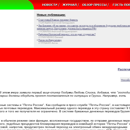
Новые публикации:
•
Счастливый Кавказ покоряет Кремль
// БАТАШЕВ Анатолий Геннадьевич
•
Лео Бокерия: «Я не говорю, что завтра, но когда-то в обозримом будущем проблема 
пороков сердца, безусловно, должна быть решена в РФ»
// КОВАЛЕВ Анатолий Владимирович
•
Реформа/ Болонский процесс: что он дает студентам?
// ГРИНЧЕНКО Евгений
•
Палач по Иерусалиму
// ТРУБКИН Антон
Распеча
"Российс
 этом вчера заявила первый вице-спикер Госдумы Любовь Слиска, добавив, что "господи
тарии должны обсудить проект постановления по ситуации в Грузии. Например, есть
ые системы и "Почта России". Как сообщили в пресс-службе "Почты России", в настоящее
ых почтовых переводов. Максимальный размер одного перевода в эту страну составляет 9 
ного и того же получателя не ограничено. В системе бумажных денежных переводов Грузия
ют в обычном режиме свои функции, возложенные государством, по отправке денежных пере
 того, подобных прецедентов блокирования переводов в новейшей истории "Почты России" 
усовой, напротив, предусмотрен полный переход на электронный обмен международными