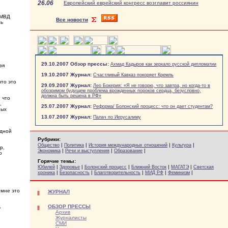
26.06
Европейский еврейский конгресс возглавит россиянин
 МВД
Все новости
ль
29.10.2007 Обзор прессы:
Ахмад Кадыров как зеркало русской дипломатии
зя
19.10.2007 Журнал:
Счастливый Кавказ покоряет Кремль
что это
29.09.2007 Журнал:
Лео Бокерия: «Я не говорю, что завтра, но когда-то в
обозримом будущем проблема врожденных пороков сердца, безусловно,
должна быть решена в РФ»
 что
,
25.07.2007 Журнал:
Реформа/ Болонский процесс: что он дает студентам?
ных
13.07.2007 Журнал:
Палач по Иерусалиму
едной
Рубрики:
|
|
|
|
Общество
Политика
История международных отношений
Культура
р,
|
|
|
Экономика
Речи и выступления
Образование
о
Горячие темы:
|
|
|
|
|
Юбилей
Здоровье
Болонский процесс
Ближний Восток
МАГАТЭ
Светская
|
|
|
|
|
хроника
Безопасность
Благотворительность
МИД РФ
Феминизм
 мне это
ЖУРНАЛ
ОБЗОР ПРЕССЫ
ь
Архив
Журналисты
СМИ