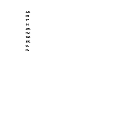
326
39
37
44
394
259
108
352
96
85