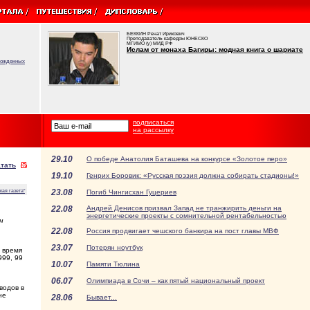
БЕККИН Ренат Ирикович
Преподаватель кафедры ЮНЕСКО
МГИМО (у) МИД РФ
Ислам от монаха Багиры: модная книга о шариате
врожденных
подписаться
на рассылку
29.10
О победе Анатолия Баташева на конкурсе «Золотое перо»
тать
19.10
Генрих Боровик: «Русская поэзия должна собирать стадионы!»
23.08
кая газета"
Погиб Чингисхан Гуцериев
22.08
Андрей Денисов призвал Запад не транжирить деньги на
энергетические проекты с сомнительной рентабельностью
н
22.08
Россия продвигает чешского банкира на пост главы МВФ
23.07
Потерян ноутбук
 время
999, 99
10.07
Памяти Тюлина
06.07
Олимпиада в Сочи – как пятый национальный проект
водов в
не
28.06
Бывает...