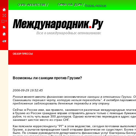
Куплю диплом
ОБЗОР ПРЕССЫ
Возможны ли санкции против Грузии?
2006-09-29 19:52:45
Россия может ввести финансово-экономические санкции в отношении Грузии. Об
Саакашвили перешел черту, которую нельзя переходить". 4 октября парламен
предложение заблокировать денежные переводы в эту страну.
Сейчас в России ими, как правило, занимаются различные международные платежн
в Грузию из России граждане вправе отправлять деньги только с помощью бумажн
рубля, то есть чуть выше 300 долларов. Однако количество переводов в адрес од
занимает шестое место из стран СНГ.
Как пояснили корреспонденту "РГ" в этом ведомстве, сегодня почтовики выполня
Грузию, а рычагов прекращения такой отправки фактически не существует. Более
было. По словам руководителя департамента финансовых услуг Екатерины Бело