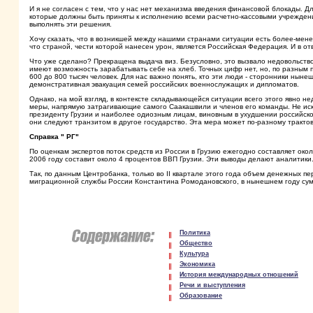
И я не согласен с тем, что у нас нет механизма введения финансовой блокады. 
которые должны быть приняты к исполнению всеми расчетно-кассовыми учреждени
выполнять эти решения.
Хочу сказать, что в возникшей между нашими странами ситуации есть более-мен
что страной, чести которой нанесен урон, является Российская Федерация. И в от
Что уже сделано? Прекращена выдача виз. Безусловно, это вызвало недовольство 
имеют возможность зарабатывать себе на хлеб. Точных цифр нет, но, по разным 
600 до 800 тысяч человек. Для нас важно понять, кто эти люди - сторонники нын
демонстративная эвакуация семей российских военнослужащих и дипломатов.
Однако, на мой взгляд, в контексте складывающейся ситуации всего этого явно 
меры, напрямую затрагивающие самого Саакашвили и членов его команды. Не искл
президенту Грузии и наиболее одиозным лицам, виновным в ухудшении российско-
они следуют транзитом в другое государство. Эта мера может по-разному трактова
Справка " РГ"
По оценкам экспертов поток средств из России в Грузию ежегодно составляет окол
2006 году составит около 4 процентов ВВП Грузии. Эти выводы делают аналитики
Так, по данным Центробанка, только во II квартале этого года объем денежных п
миграционной службы России Константина Ромодановского, в нынешнем году сум
Политика
Общество
Культура
Экономика
История международных отношений
Речи и выступления
Образование