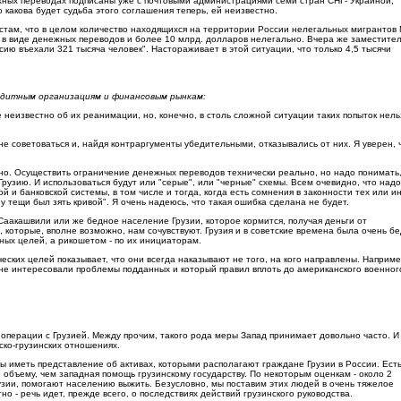
жных переводах подписаны уже с почтовыми администрациями семи стран СНГ- Украиной,
какова будет судьба этого соглашения теперь, ей неизвестно.
там, что в целом количество находящихся на территории России нелегальных мигрантов
в в виде денежных переводов и более 10 млрд. долларов нелегально. Вчера же заместите
ию въехали 321 тысяча человек". Настораживает в этой ситуации, что только 4,5 тысячи
едитным организациям и финансовым рынкам:
неизвестно об их реанимации, но, конечно, в столь сложной ситуации таких попыток нель
не советоваться и, найдя контраргументы убедительными, отказывались от них. Я уверен, 
о. Осуществить ограничение денежных переводов технически реально, но надо понимать,
рузию. И использоваться будут или "серые", или "черные" схемы. Всем очевидно, что надо
й и банковской системы, в том числе и тогда, когда есть сомнения в законности тех или и
у тещи был зять кривой". Я очень надеюсь, что такая ошибка сделана не будет.
 Саакашвили или же бедное население Грузии, которое кормится, получая деньги от
 которые, вполне возможно, нам сочувствуют. Грузия и в советские времена была очень б
нных целей, а рикошетом - по их инициаторам.
ских целей показывает, что они всегда наказывают не того, на кого направлены. Наприме
 не интересовали проблемы подданных и который правил вплоть до американского военног
 операции с Грузией. Между прочим, такого рода меры Запад принимает довольно часто. И
ско-грузинских отношениях.
ы иметь представление об активах, которыми располагают граждане Грузии в России. Ест
 объему, чем западная помощь грузинскому государству. По некоторым оценкам - около 2
узии, помогают населению выжить. Безусловно, мы поставим этих людей в очень тяжелое
о - речь идет, прежде всего, о последствиях действий грузинского руководства.