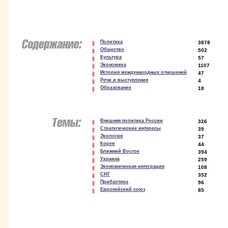
Политика
3878
Общество
502
Культура
57
Экономика
1107
История международных отношений
47
Речи и выступления
4
Образование
18
Внешняя политика России
326
Стратегические интересы
39
Экология
37
Корея
44
Ближний Восток
394
Украина
259
Экономическая интеграция
108
СНГ
352
Прибалтика
96
Европейский союз
85