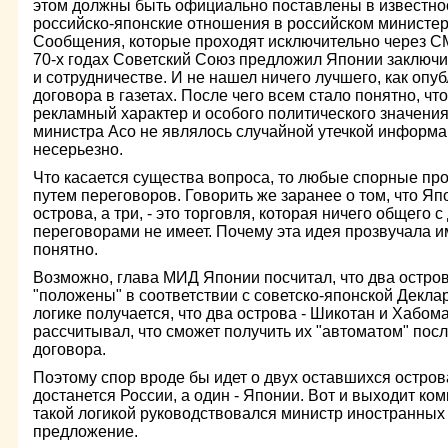
этом должны быть официально поставлены в известност
российско-японские отношения в российском министер
Сообщения, которые проходят исключительно через СМ
70-х годах Советский Союз предложил Японии заключи
и сотрудничестве. И не нашел ничего лучшего, как опуб
договора в газетах. После чего всем стало понятно, ч
рекламный характер и особого политического значени
министра Асо не являлось случайной утечкой информа
несерьезно.
Что касается существа вопроса, то любые спорные п
путем переговоров. Говорить же заранее о том, что Яп
острова, а три, - это торговля, которая ничего общего
переговорами не имеет. Почему эта идея прозвучала им
понятно.
Возможно, глава МИД Японии посчитал, что два остро
"положены" в соответствии с советско-японской Деклар
логике получается, что два острова - Шикотан и Хабом
рассчитывал, что сможет получить их "автоматом" пос
договора.
Поэтому спор вроде бы идет о двух оставшихся острова
достанется России, а один - Японии. Вот и выходит ко
такой логикой руководствовался министр иностранных 
предложение.