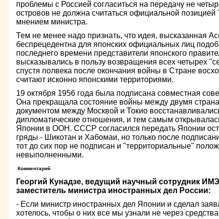
проблемы с Россией согласиться на передачу не четыре
островов не должна считаться официальной позицией 
мнением министра.
Тем не менее надо признать, что идея, высказанная Ас
беспрецедентна для японских официальных лиц подобн
последнего времени представители японского правит
высказывались в пользу возвращения всех четырех "с
спустя полвека после окончания войны в Стране восхо
считают исконно японскими территориями.
19 октября 1956 года была подписана совместная сове
Она прекращала состояние войны между двумя странам
документом между Москвой и Токио восстанавливали
дипломатические отношения, и тем самым открывалас
Японии в ООН. СССР согласился передать Японии ос
гряды - Шикотан и Хабомаи, но только после подписан
тот до сих пор не подписан и "территориальные" поло
невыполненными.
Комментарий
Георгий Кунадзе, ведущий научный сотрудник И
заместитель министра иностранных дел России:
- Если министр иностранных дел Японии и сделал зая
хотелось, чтобы о них все мы узнали не через средст