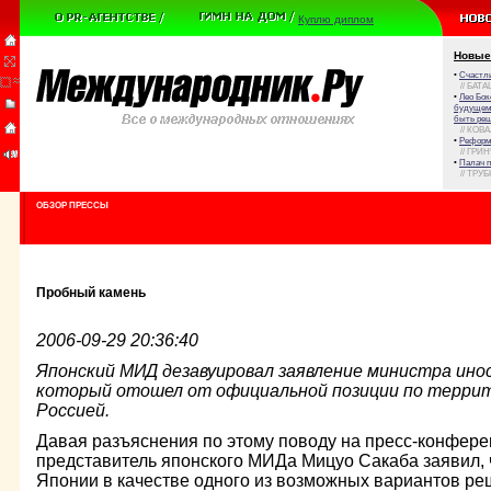
Куплю диплом
Новые
•
Счастли
// БАТА
•
Лео Бок
будущем 
быть реш
// КОВ
•
Реформа
// ГРИ
•
Палач 
// ТРУ
ОБЗОР ПРЕССЫ
Пробный камень
2006-09-29 20:36:40
Японский МИД дезавуировал заявление министра ино
который отошел от официальной позиции по террит
Россией.
Давая разъяснения по этому поводу на пресс-конфер
представитель японского МИДа Мицуо Сакаба заявил, ч
Японии в качестве одного из возможных вариантов р