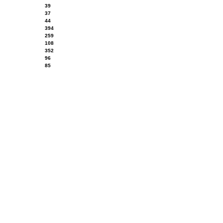
39
37
44
394
259
108
352
96
85