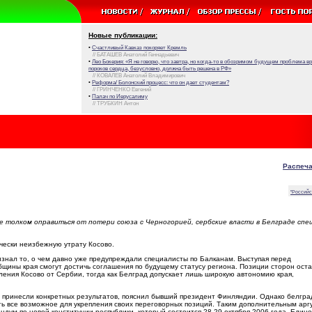
Новые публикации:
•
Счастливый Кавказ покоряет Кремль
// БАТАШЕВ Анатолий Геннадьевич
•
Лео Бокерия: «Я не говорю, что завтра, но когда-то в обозримом будущем проблема 
пороков сердца, безусловно, должна быть решена в РФ»
// КОВАЛЕВ Анатолий Владимирович
•
Реформа/ Болонский процесс: что он дает студентам?
// ГРИНЧЕНКО Евгений
•
Палач по Иерусалиму
// ТРУБКИН Антон
Распеча
"Российс
ще толком оправиться от потери союза с Черногорией, сербские власти в Белграде спе
ически неизбежную утрату Косово.
изнал то, о чем давно уже предупреждали специалисты по Балканам. Выступая перед
бщины края смогут достичь соглашения по будущему статусу региона. Позиции сторон ост
ния Косово от Сербии, тогда как Белград допускает лишь широкую автономию края,
е принесли конкретных результатов, пояснил бывший президент Финляндии. Однако белгра
ать все возможное для укрепления своих переговорных позиций. Таким дополнительным ар
дум по новой конституции республики, который состоится 28-29 октября 2006 года. Един