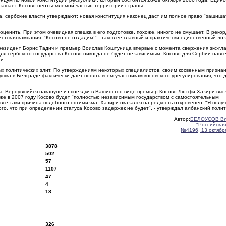
лашает Косово неотъемлемой частью территории страны.
а, сербские власти утверждают: новая конституция наконец даст им полное право "защища
ценить. При этом очевидная спешка в его подготовке, похоже, никого не смущает. В реко
тская кампания. "Косово не отдадим!" - таков ее главный и практически единственный лоз
езидент Борис Тадич и премьер Воислав Коштуница впервые с момента свержения экс-гл
ля сербского государства Косово никогда не будет независимым. Косово для Сербии навс
и.
ных политических элит. По утверждениям некоторых специалистов, своим косвенным призна
ушка в Белграде фактически дает понять всем участникам косовского урегулирования, что 
ы. Вернувшийся накануне из поездки в Вашингтон вице-премьер Косово Лютфи Хазири выг
уже в 2007 году Косово будет "полностью независимым государством с самостоятельным
се-таки причина подобного оптимизма, Хазири оказался на редкость откровенен. "Я полу
, что при определении статуса Косово задержек не будет", - утверждал албанский полит
Автор:
БЕЛОУСОВ В
"Российская
№4196, 13 октября
3878
502
57
1107
47
4
18
326