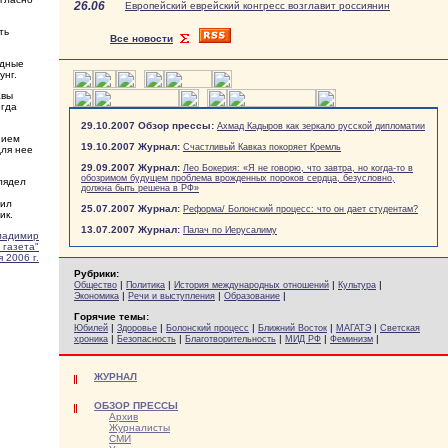
26.06
Европейский еврейский конгресс возглавит россиянин
ть
Все новости
рдные
унг.
авы
егда
29.10.2007 Обзор прессы:
Ахмад Кадыров как зеркало русской дипломатии
нием
19.10.2007 Журнал:
Счастливый Кавказ покоряет Кремль
для нее
29.09.2007 Журнал:
Лео Бокерия: «Я не говорю, что завтра, но когда-то в
обозримом будущем проблема врожденных пороков сердца, безусловно,
лядел
должна быть решена в РФ»
чил
25.07.2007 Журнал:
Реформа/ Болонский процесс: что он дает студентам?
ик.
13.07.2007 Журнал:
Палач по Иерусалиму
ладимир
 газета"
 2006 г.
Рубрики:
|
|
|
|
Общество
Политика
История международных отношений
Культура
|
|
|
Экономика
Речи и выступления
Образование
Горячие темы:
|
|
|
|
|
Юбилей
Здоровье
Болонский процесс
Ближний Восток
МАГАТЭ
Светская
|
|
|
|
|
хроника
Безопасность
Благотворительность
МИД РФ
Феминизм
ЖУРНАЛ
ОБЗОР ПРЕССЫ
Архив
Журналисты
СМИ