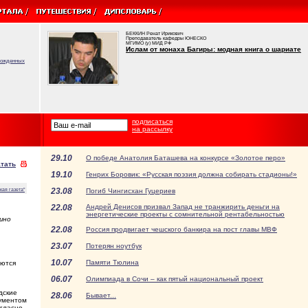
БЕККИН Ренат Ирикович
Преподаватель кафедры ЮНЕСКО
МГИМО (у) МИД РФ
Ислам от монаха Багиры: модная книга о шариате
врожденных
подписаться
на рассылку
29.10
О победе Анатолия Баташева на конкурсе «Золотое перо»
тать
19.10
Генрих Боровик: «Русская поэзия должна собирать стадионы!»
23.08
кая газета"
Погиб Чингисхан Гуцериев
22.08
Андрей Денисов призвал Запад не транжирить деньги на
энергетические проекты с сомнительной рентабельностью
шно
22.08
Россия продвигает чешского банкира на пост главы МВФ
23.07
Потерян ноутбук
10.07
Памяти Тюлина
аются
06.07
Олимпиада в Сочи – как пятый национальный проект
дские
28.06
Бывает...
гументом
огласно