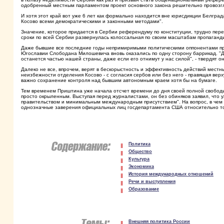
одобренный местным парламентом проект основного закона решительно провозг
И хотя этот край вот уже 6 лет как формально находится вне юрисдикции Белград
Косово всеми демократическими и законными методами".
Значение, которое придается в Сербии референдуму по конституции, трудно перео
сроки по всей Сербии развернулась колоссальная по своим масштабам пропагандис
Даже бывшие все последние годы непримиримыми политическими оппонентами пр
Югославии Слободана Милошевича вновь оказались по одну сторону баррикад. "Д
останется частью нашей страны, даже если его отнимут у нас силой", - твердят он
Далеко не все, впрочем, верят в бескорыстность и эффективность действий мест
неизбежности отделения Косово - с согласия сербов или без него - правящая верх
важно сохранение контроля над бывшим автономным краем хотя бы на бумаге.
Тем временем Приштина уже начала отсчет времени до дня своей полной свобод
просто окрыленным. Выступая перед журналистами, он без обиняков заявил, что 
правительством и минимальным международным присутствием". На вопрос, в чем в
однозначные заверения официальных лиц госдепартамента США относительно того
Политика
Общество
Культура
Экономика
История международных отношений
Речи и выступления
Образование
Внешняя политика России