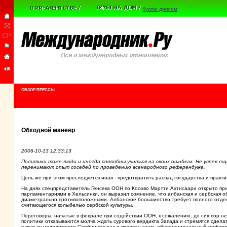
Куплю диплом
ОБЗОР ПРЕССЫ
Обходной маневр
2006-10-13 12:33:13
Политики тоже люди и иногда способны учиться на своих ошибках. Не успев е
перенимают опыт соседей по проведению всенародного референдума.
Цель же при этом преследуется иная - предотвратить распад государства и практ
На днях спецпредставитель Генсека ООН по Косово Мартти Ахтисаари открыто пр
парламентариями в Хельсинки, он выразил сомнение, что албанская и сербская о
диаметрально противоположными. Албанское большинство требует полного отделе
считающегося колыбелью сербской культуры.
Переговоры, начатые в феврале при содействии ООН, к сожалению, до сих пор н
политики отказываются молча ждать сурового вердикта Запада и стремятся сдел
в пользу неделимости Сербии как раз и призван стать общенациональный референ