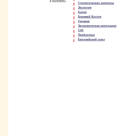
Стратегические интересы
Экология
Корея
Ближний Восток
Украина
Экономическая интеграция
СНГ
Прибалтика
Европейский союз