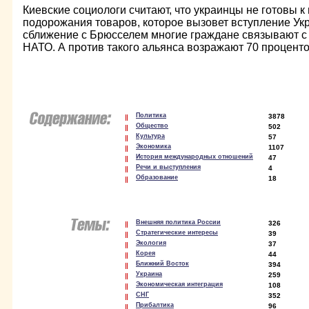
Киевские социологи считают, что украинцы не готовы к
подорожания товаров, которое вызовет вступление Ук
сближение с Брюсселем многие граждане связывают с
НАТО. А против такого альянса возражают 70 проценто
Политика
3878
Общество
502
Культура
57
Экономика
1107
История международных отношений
47
Речи и выступления
4
Образование
18
Внешняя политика России
326
Стратегические интересы
39
Экология
37
Корея
44
Ближний Восток
394
Украина
259
Экономическая интеграция
108
СНГ
352
Прибалтика
96