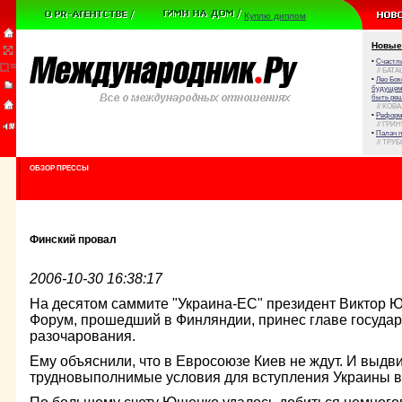
Куплю диплом
Новые
•
Счастли
// БАТА
•
Лео Бок
будущем 
быть реш
// КОВ
•
Реформа
// ГРИ
•
Палач 
// ТРУ
ОБЗОР ПРЕССЫ
Финский провал
2006-10-30 16:38:17
На десятом саммите "Украина-ЕС" президент Виктор Ю
Форум, прошедший в Финляндии, принес главе госуда
разочарования.
Ему объяснили, что в Евросоюзе Киев не ждут. И выдв
трудновыполнимые условия для вступления Украины в