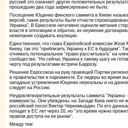
русский это означает: других положительных результа
прошедшие два года зафиксировано не было.
Посещение Ющенко финского саммита в Киеве называ
версий, такие результаты были отчасти спровоцирова
Украина". В Брюсселе негативно оценили метания стор
власти в оппозицию и обратно, их неумение договарив
нежелание создавать коалиции.
Единственное, что глава Европейской комиссии Жозе
Киеву, так это "приблизить Украину к ЕС в будущем". 
отнимать потенциальное "право рассчитывать" на чле
сообществе. "Но сейчас Украина к такому шагу не готов
черту под результатами встречи Баррозу.
Решение Евросоюза на руку правящей Партии регион
в правительстве и парламенте. Ее лидеры во время вы
западные устремления Ющенко нереальны и на данно
следует на Россию.
Неудовлетворительные результаты саммита "Украина -
коммунисты. Они убеждены: на Западе Киев никто не ж
российский посол Виктор Черномырдин. По его данным
попадет в ЕС лет через 20, но "это время нужно прожит
правом доступа на ее рынки".
Между тем