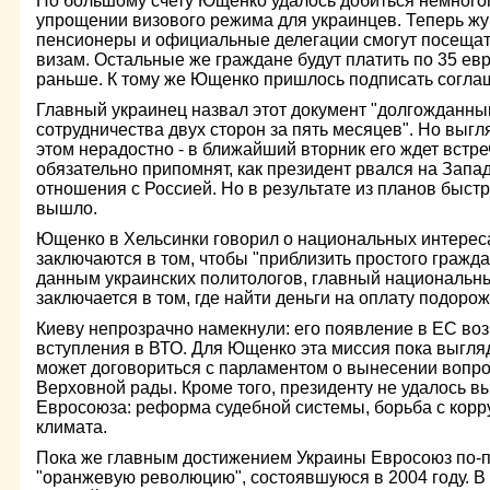
По большому счету Ющенко удалось добиться немногог
упрощении визового режима для украинцев. Теперь жу
пенсионеры и официальные делегации смогут посеща
визам. Остальные же граждане будут платить по 35 евр
раньше. К тому же Ющенко пришлось подписать согла
Главный украинец назвал этот документ "долгожданны
сотрудничества двух сторон за пять месяцев". Но выгл
этом нерадостно - в ближайший вторник его ждет встре
обязательно припомнят, как президент рвался на Запад
отношения с Россией. Но в результате из планов быстр
вышло.
Ющенко в Хельсинки говорил о национальных интереса
заключаются в том, чтобы "приблизить простого гражда
данным украинских политологов, главный национальны
заключается в том, где найти деньги на оплату подоро
Киеву непрозрачно намекнули: его появление в ЕС во
вступления в ВТО. Для Ющенко эта миссия пока выгля
может договориться с парламентом о вынесении вопро
Верховной рады. Кроме того, президенту не удалось 
Евросоюза: реформа судебной системы, борьба с корр
климата.
Пока же главным достижением Украины Евросоюз по-
"оранжевую революцию", состоявшуюся в 2004 году. В