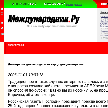
Куплю диплом
Новые
•
Счастли
// БАТА
•
Лео Бок
будущем 
быть реш
// КОВ
•
Реформа
// ГРИ
•
Палач 
// ТРУ
ОБЗОР ПРЕССЫ
Демократия для народа, а не народ для демократии
2006-11-01 19:03:18
Традиционное в таких случаях интервью началось и за
с вопросов хозяина кабинета, президента АРЕ Хосни 
он спросил по-русски: "Давно вы из России?" А на проща
Впрочем, об этом в конце.
Российская газета | Господин президент, прежде всего 
25-й годовщиной вашего нахождения у власти в стране.