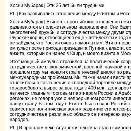
Хосни Мубарак | Эти 25 лет были трудными.
РГ | Как развивались отношения между Египтом и Росс
Хосни Мубарак | Египетско-российские отношения неи
развиваются в положительном направлении. Они бази
многолетней дружбы и сотрудничества между двумя с
глубокие корни, относящиеся еще к пятидесятым годам
не забудем, что Россия очень помогла нам. Эти отно
импульс после прихода президента Путина к власти, о
визита, который он нанес в Каир, и моего визита в Москв
Этот мощный импульс отразился на политической коор
сотрудничестве в экономической, военной, научной и т
прошлом году мы начали стратегический диалог по ра
международным проблемам. Мы также начали вести п
относительно соглашения о свободной торговле межд
товарооборота вырос за два года с 400 млн. долларов 
является главным торговым партнером России в Араб
регионах, не говоря уже о непрерывном росте инвести
нашу страну. В этом году в Египте был создан Российс
совместная политическая воля к развитию египетско-р
сотрудничества в различных областях в интересах дву
народов.
РГ | В прошлом веке Асуанская плотина стала символо