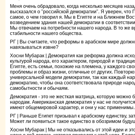
Меня очень обрадовало, когда несколько месяцев наза
высказался о "российской демократии". Я уверен, что 
самое, о чем говорил я. Мы в Египте и на Ближнем Во
возведением здания нашей демократии в соответствии
Мы отвечаем на потребности нашего народа. В то же 
стабильности нашего общества.
РГ | Вы считаете, что реформы в арабском мире должны
навязываться извне?
Хосни Мубарак | Демократия как реформа должна исход
культурой народа, его характером, природой и традици
Египте, есть семьи, похожие на племена, у каждого сво
проблемы и образ жизни, отличные от других. Повторю:
универсальной модели демократии, так как каждый на
демократию, чтобы она соответствовала природе народа
самобытности и обычаям.
Демократия - это не жесткая матрица, которую можно 
народам. Американская демократия у нас не получится
имеют общемировой характер, и они у нас применимы.
РГ | Раньше Египет призывал к арабскому единству, зат
Может ли появиться такое единство в обозримом буду
Хосни Мубарак | Мы не отказывались от этой идеи и э