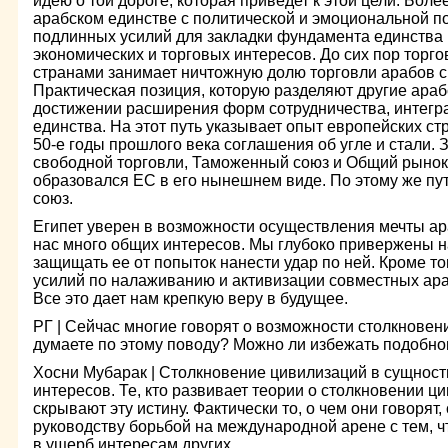
идею о той дороге, которая приведет к этой цели. Бол
арабском единстве с политической и эмоциональной п
подлинных усилий для закладки фундамента единства
экономических и торговых интересов. До сих пор торг
странами занимает ничтожную долю торговли арабов 
Практическая позиция, которую разделяют другие араб
достижении расширения форм сотрудничества, интегра
единства. На этот путь указывает опыт европейских ст
50-е годы прошлого века соглашения об угле и стали. 
свободной торговли, Таможенный союз и Общий рынок.
образовался ЕС в его нынешнем виде. По этому же пу
союз.
Египет уверен в возможности осуществления мечты ар
нас много общих интересов. Мы глубоко привержены н
защищать ее от попыток нанести удар по ней. Кроме т
усилий по налаживанию и активизации совместных ара
Все это дает нам крепкую веру в будущее.
РГ | Сейчас многие говорят о возможности столкновен
думаете по этому поводу? Можно ли избежать подобно
Хосни Мубарак | Столкновение цивилизаций в сущност
интересов. Те, кто развивает теории о столкновении 
скрывают эту истину. Фактически то, о чем они говорят
руководству борьбой на международной арене с тем, 
в ущерб интересам других.