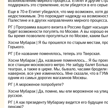
возобновлению мирного процесса. Египет и другие стр
поддержать это стремление, если убедятся в его серье
Еще в 70-е Египет убедился, что мир возможен, хотя до
недостижимым. Это порождает надежду на возможност
Палестине и в других направлениях мирного процесса.
РГ | Программа вашего визита в Россию будет насыщенн
будет возможности погулять по Москве. А вы хорошо ее
бы время позволило прогуляться по Москве, каким бы
Хосни Мубарак | Я бы прошелся по старым местам, пр
Горького.
РГ | Ее название поменялось, теперь это Тверская.
Хосни Мубарак | Да, название поменялось... Я бы проех
все станции московского метро. Не забуду балет Больш
театрах, а также в цирке. Мы, бывало, часами бродили 
наверное, все уже изменилось. Мне сказали, что в ГУМе
одним из самых дорогих магазинов Москвы.
РГ | А мороженое попробуете?
Хосни Мубарак | Да, помню, мы ели мороженое на ули
русское.
РГ | А как президенту Мубараку видится его будущее по
пенсию?