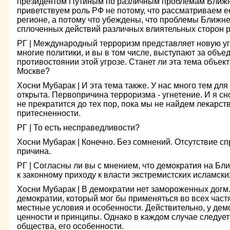
президентом Путиным по различным проблемам Ближн
приветствуем роль РФ не потому, что рассматриваем е
регионе, а потому что убеждены, что проблемы Ближне
сплоченных действий различных влиятельных сторон р
РГ | Международный терроризм представляет новую угр
многие политики, и вы в том числе, выступают за объе
противостоянии этой угрозе. Станет ли эта тема объек
Москве?
Хосни Мубарак | И эта тема также. У нас много тем дл
открыта. Первопричина терроризма - угнетение. И я сн
не прекратится до тех пор, пока мы не найдем лекарст
притесненности.
РГ | То есть несправедливости?
Хосни Мубарак | Конечно. Без сомнений. Отсутствие сп
причина.
РГ | Согласны ли вы с мнением, что демократия на Б
к законному приходу к власти экстремистских исламск
Хосни Мубарак | В демократии нет замороженных догм.
демократии, который мог бы применяться во всех частя
местные условия и особенности. Действительно, у дем
ценности и принципы. Однако в каждом случае следует
общества, его особенности.