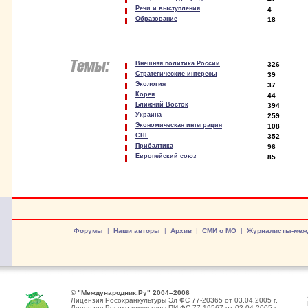
Речи и выступления
4
Образование
18
Внешняя политика России
326
Стратегические интересы
39
Экология
37
Корея
44
Ближний Восток
394
Украина
259
Экономическая интеграция
108
СНГ
352
Прибалтика
96
Европейский союз
85
Форумы
|
Наши авторы
|
Архив
|
СМИ о МО
|
Журналисты-меж
© "Международник.Ру" 2004–2006
Лицензия Росохранкультуры Эл ФС 77-20365 от 03.04.2005 г.
Лицензия Росохранкультуры ПИ ФС 77-19567 от 03.04.2005 г.