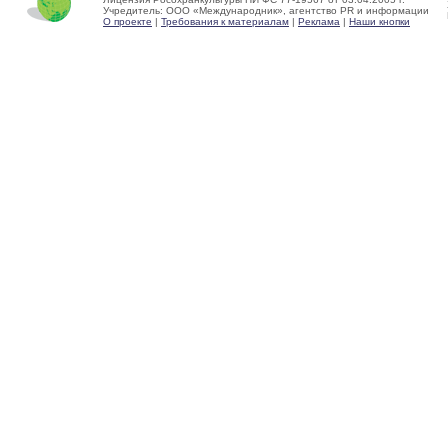
Учредитель: ООО «Международник», агентство PR и информации
О проекте
|
Требования к материалам
|
Реклама
|
Наши кнопки