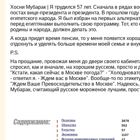
Хосни Мубарак | Я трудился 57 лет. Сначала в рядах в
постах вице-президента и президента. В прошлом году
египетского народа. Я был избран на первых альтерна
перед египтянами выполнить свою программу. Тот, кто 
родины и народа, должен делать это.
А когда придет время пенсии, то у меня появится хор
отдохнуть и уделять больше времени моей семье и вну
P.S.
На прощание, провожая меня до двери своего кабинет
спросил, как и вначале, на хорошем русском, просто и 
"Кстати, какая сейчас в Москве погода?" - "Холоднова
- ответил я. - Ждем вас в Москве". Вообще-то по этикет
"Ждем Ваше Превосходительство в Москве". Надеюсь,
Мубарак, считающий русское мороженое лучшим, прос
Политика
3878
Общество
502
Культура
57
Экономика
1107
История международных отношений
47