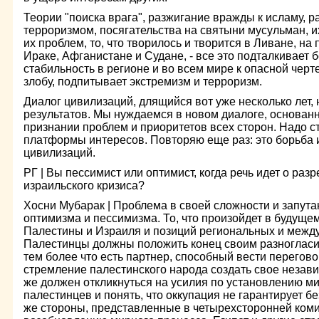
Теории "поиска врага", разжигание вражды к исламу, ра
терроризмом, посягательства на святыни мусульман, 
их проблем, то, что творилось и творится в Ливане, на
Ираке, Афганистане и Судане, - все это подталкивает 
стабильность в регионе и во всем мире к опасной черт
злобу, подпитывает экстремизм и терроризм.
Диалог цивилизаций, длящийся вот уже несколько лет,
результатов. Мы нуждаемся в новом диалоге, основан
признании проблем и приоритетов всех сторон. Надо 
платформы интересов. Повторяю еще раз: это борьба и
цивилизаций.
РГ | Вы пессимист или оптимист, когда речь идет о ра
израильского кризиса?
Хосни Мубарак | Проблема в своей сложности и запута
оптимизма и пессимизма. То, что произойдет в будущем
Палестины и Израиля и позиций региональных и межд
Палестинцы должны положить конец своим разногласия
тем более что есть партнер, способный вести перегов
стремление палестинского народа создать свое незави
же должен откликнуться на усилия по установлению ми
палестинцев и понять, что оккупация не гарантирует 
же стороны, представленные в четырехсторонней коми