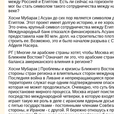
между Россией и Египтом. Есть ли сейчас на горизонте
мог бы стать символом такого сотрудничества между 
веке?
Хосни Мубарак | Асуан до сих пор является символом
Египтом. Этот проект имеет долгую историю, и ее хоро
Это очень крупный символ сотрудничества между Египт
Международный банк отказался финансировать Асуан
предоставила нам 80 млн. долл. на строительство плот
строить ее. Возможно, это и было началом разрыва с
Абделя Насера.
РГ | Многие ли арабские страны хотят, чтобы Москва и
Ближнем Востоке? Означает ли это, что арабские стр
баланса американского влияния в регионе?
Хосни Мубарак | Проблемы и кризисы Ближнего Восток
стороны стран региона и влиятельных сторон междуна
Последняя война в Ливане и непрекращающиеся проис
территориях служат еще одним подтверждением опасно
которая не может продолжаться. Очевидно, что суть б
приостановке мирного процесса. Москва играет поист
посредство международной четверки, в которую входя
играет такую же роль в деле с иранским ядерным дось
с пятью государствами - постоянными членами Совбеза
стороны, и Ираном - с другой. Я бережно отношусь к 