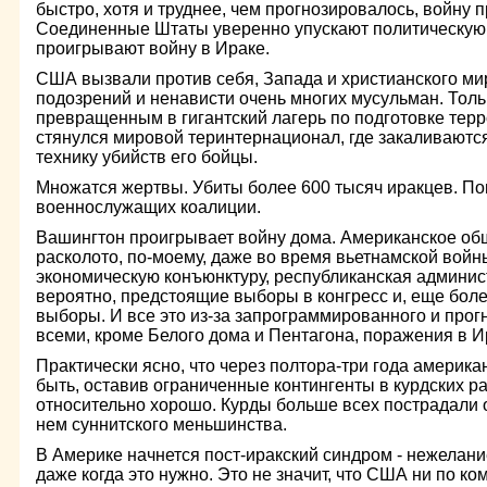
быстро, хотя и труднее, чем прогнозировалось, войну
Соединенные Штаты уверенно упускают политическую п
проигрывают войну в Ираке.
США вызвали против себя, Запада и христианского ми
подозрений и ненависти очень многих мусульман. Толь
превращенным в гигантский лагерь по подготовке терр
стянулся мировой теринтернационал, где закаливаются
технику убийств его бойцы.
Множатся жертвы. Убиты более 600 тысяч иракцев. По
военнослужащих коалиции.
Вашингтон проигрывает войну дома. Американское общ
расколото, по-моему, даже во время вьетнамской вой
экономическую конъюнктуру, республиканская админис
вероятно, предстоящие выборы в конгресс и, еще боле
выборы. И все это из-за запрограммированного и про
всеми, кроме Белого дома и Пентагона, поражения в И
Практически ясно, что через полтора-три года америка
быть, оставив ограниченные контингенты в курдских ра
относительно хорошо. Курды больше всех пострадали 
нем суннитского меньшинства.
В Америке начнется пост-иракский синдром - нежелание
даже когда это нужно. Это не значит, что США ни по ком