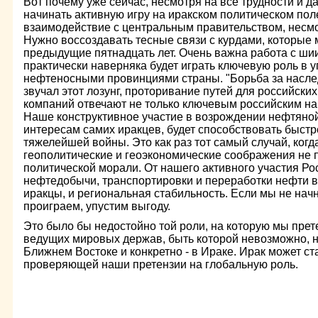
Вот почему уже сейчас, несмотря на все трудности и д
начинать активную игру на иракском политическом по
взаимодействие с центральным правительством, несмо
Нужно воссоздавать тесные связи с курдами, которые 
предыдущие пятнадцать лет. Очень важна работа с ши
практически наверняка будет играть ключевую роль в
нефтеносными провинциями страны. "Борьба за наслед
звучал этот лозунг, проторивание путей для российски
компаний отвечают не только ключевым российским н
Наше конструктивное участие в возрождении нефтяной
интересам самих иракцев, будет способствовать быст
тяжелейшей войны. Это как раз тот самый случай, ког
геополитические и геоэкономические соображения не
политической морали. От нашего активного участия Ро
нефтедобычи, транспортировки и переработки нефти в 
иракцы, и региональная стабильность. Если мы не начн
проиграем, упустим выгоду.
Это было бы недостойно той роли, на которую мы прете
ведущих мировых держав, быть которой невозможно, н
Ближнем Востоке и конкретно - в Ираке. Ирак может с
проверяющей наши претензии на глобальную роль.