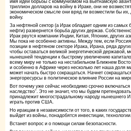
имя идеи борьбы с коммунизмом на вьетнамскую авант
триллион долларов на войну в Ираке, они не возместят
экономическом смысле они вряд ли возместили бы их,
войну.
За нефтяной сектор (а Ирак обладает одним из самых 
нефти) развернется борьба других держав. Собственно
Ирак рвутся компании Индии, Китая, Японии, других аз
Мы пока не особенно активны. Между тем, если Росси
позиции в нефтяном секторе Ирака, Ирана, ряда других
чтобы оставаться великой энергетической державой, м
нынешней тенденции к быстрому увеличению капитал
всему миру не только на нестабильном Ближнем Восток
и особенно в Африке через несколько лет наша доля м
может начать быстро сокращаться. Начнет сокращаться
энергоресурсы в политическое влияние России на мир
Вот почему уже сейчас необходимо срочно включаться 
наследство". Это не значит, что мы будем претендовать
принадлежит многострадальному народу нынешнего Ир
играть против США.
Но иракцам в независимости от того, в каких государ
выйдет из войны, понадобятся инвестиции, технологии
Встанет вопрос и о помощи силам безопасности.