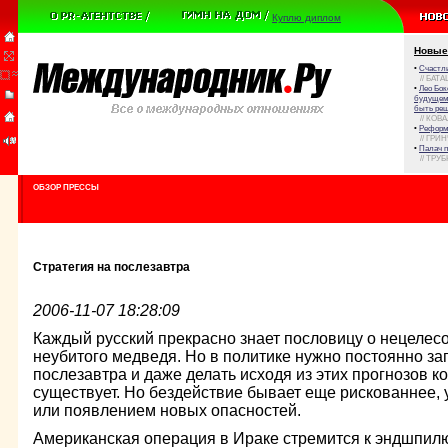
Куплю диплом
Новые
•
Счастли
// БАТА
•
Лео Бок
будущем 
быть реш
// КОВ
•
Реформа
// ГРИ
•
Палач 
// ТРУ
ОБЗОР ПРЕССЫ
Стратегия на послезавтра
2006-11-07 18:28:09
Каждый русский прекрасно знает пословицу о нецелес
неубитого медведя. Но в политике нужно постоянно за
послезавтра и даже делать исходя из этих прогнозов к
существует. Но бездействие бывает еще рискованнее,
или появлением новых опасностей.
Американская операция в Ираке стремится к эндшпилю