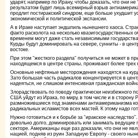
ударят, например по Ирану, чтобы доказать, что они не
результатом будет лишь всемирный взрыв антиамерика
продлит постиракский синдром, еще больше ухудшит у
экономической и политической экспансии.
А в Ираке наступает эндшпиль нынешнего хаоса. Стран
факто расколота на несколько квазигосударственных о
временем могут даже стать независимыми государства
Курды будут доминировать на севере, сунниты - в центр
востоке.
При этом "жесткого раздела" получиться не может в пр
находящемся в центре страны, проживают более трех
Основные нефтяные месторождения находятся на курд
Зато большая часть радикалов концентрируется в цент
надеяться, не слишком интенсивная гражданская войн
Злорадствовать по поводу практически неизбежного п
США уйдут из Ирака, по миру, в том числе и в сторону 
размножившиеся под знаменами антиамериканизма ко
радикальных исламистов всех мастей. К этому надо гот
Нужно готовиться и к борьбе за "иракское наследство".
довольно долго, доминировать или занимать ведущие 
секторе. Американцы еще раз доказали, что они не яв
нацией, подняв из руин Западную Европу - своего нын