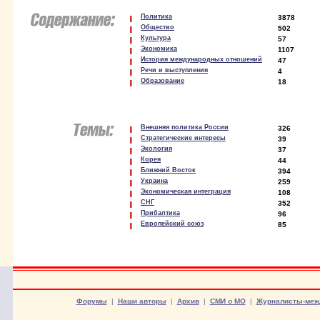
Политика
3878
Общество
502
Культура
57
Экономика
1107
История международных отношений
47
Речи и выступления
4
Образование
18
Внешняя политика России
326
Стратегические интересы
39
Экология
37
Корея
44
Ближний Восток
394
Украина
259
Экономическая интеграция
108
СНГ
352
Прибалтика
96
Европейский союз
85
Форумы
|
Наши авторы
|
Архив
|
СМИ о МО
|
Журналисты-меж