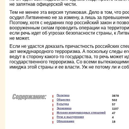
не запятнав офицерской чести.
Тем не менее эта версия тупиковая. Дело в том, что ро
осудил Литвиненко не за измену, а лишь за превышен
Поэтому, хотя с недавних пор российский закон и позв
вооруженным силам проводить операции на территори
если речь идет об угрозах безопасности страны, к Лит
не может.
Если не удастся доказать причастность российских спе
акт международного терроризма. А поскольку следы ег
ведут в сторону какого-то государства, то речь может и
государственного терроризма. Со всеми вытекающими
имиджа этой страны и ее власти. Уж не потому ли и со
Политика
3878
Общество
502
Культура
57
Экономика
1107
История международных отношений
47
Речи и выступления
4
Образование
18