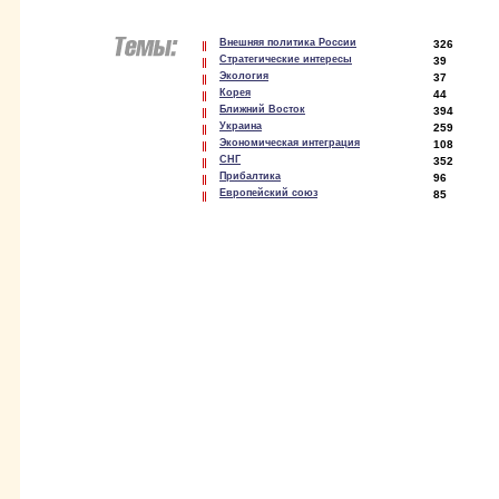
Внешняя политика России
326
Стратегические интересы
39
Экология
37
Корея
44
Ближний Восток
394
Украина
259
Экономическая интеграция
108
СНГ
352
Прибалтика
96
Европейский союз
85