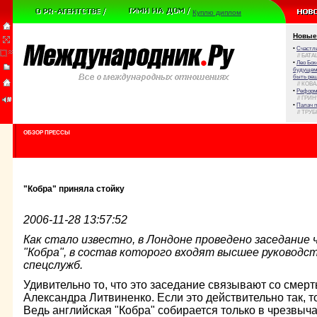
Куплю диплом
Новые
•
Счастли
// БАТА
•
Лео Бок
будущем 
быть реш
// КОВ
•
Реформа
// ГРИ
•
Палач 
// ТРУ
ОБЗОР ПРЕССЫ
"Кобра" приняла стойку
2006-11-28 13:57:52
Как стало известно, в Лондоне проведено заседание
"Кобра", в состав которого входят высшее руководс
спецслужб.
Удивительно то, что это заседание связывают со смер
Александра Литвиненко. Если это действительно так, 
Ведь английская "Кобра" собирается только в чрезвыч