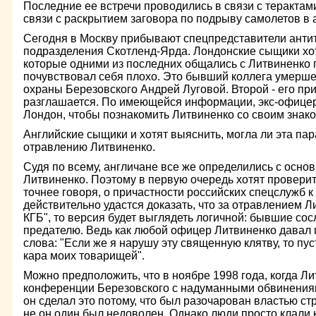
Последние ее встречи проводились в связи с терактами
связи с раскрытием заговора по подрыву самолетов в а
Сегодня в Москву прибывают спецпредставители анти
подразделения Скотленд-Ярда. Лондонские сыщики хот
которые одними из последних общались с Литвиненко п
почувствовал себя плохо. Это бывший коллега умершег
охраны Березовского Андрей Луговой. Второй - его при
разглашается. По имеющейся информации, экс-офицер
Лондон, чтобы познакомить Литвиненко со своим зна
Английские сыщики и хотят выяснить, могла ли эта пар
отравлению Литвиненко.
Судя по всему, англичане все же определились с осно
Литвиненко. Поэтому в первую очередь хотят проверит
точнее говоря, о причастности российских спецслужб к
действительно удастся доказать, что за отравлением Л
КГБ", то версия будет выглядеть логичной: бывшие со
предателю. Ведь как любой офицер Литвиненко давал пр
слова: "Если же я нарушу эту священную клятву, то пу
кара моих товарищей".
Можно предположить, что в ноябре 1998 года, когда Ли
конференции Березовского с надуманными обвинениям
он сделал это потому, что был разочарован властью с
не он один был недоволен. Однако люди просто клали к