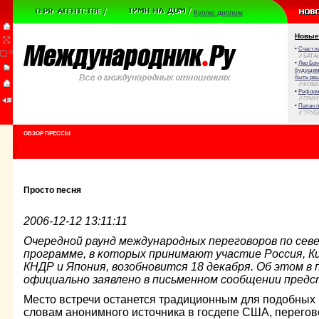
Куплю диплом
Новые
•
Счастли
// БАТА
•
Лео Бок
будущем 
быть реш
// КОВ
•
Реформа
// ГРИ
•
Палач 
// ТРУ
ОБЗОР ПРЕССЫ
Просто песня
2006-12-12 13:11:11
Очередной раунд международных переговоров по сев
программе, в которых принимают участие Россия, К
КНДР и Япония, возобновится 18 декабря. Об этом в
официально заявлено в письменном сообщении пред
Место встречи останется традиционным для подобных к
словам анонимного источника в госдепе США, перегов