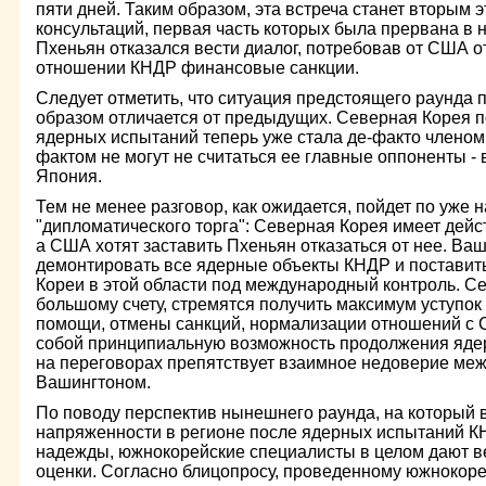
пяти дней. Таким образом, эта встреча станет вторым 
консультаций, первая часть которых была прервана в 
Пхеньян отказался вести диалог, потребовав от США 
отношении КНДР финансовые санкции.
Следует отметить, что ситуация предстоящего раунда
образом отличается от предыдущих. Северная Корея п
ядерных испытаний теперь уже стала де-факто членом 
фактом не могут не считаться ее главные оппоненты -
Япония.
Тем не менее разговор, как ожидается, пойдет по уже 
"дипломатического торга": Северная Корея имеет дей
а США хотят заставить Пхеньян отказаться от нее. Ваш
демонтировать все ядерные объекты КНДР и поставит
Кореи в этой области под международный контроль. С
большому счету, стремятся получить максимум уступок
помощи, отмены санкций, нормализации отношений с 
собой принципиальную возможность продолжения ядер
на переговорах препятствует взаимное недоверие ме
Вашингтоном.
По поводу перспектив нынешнего раунда, на который в
напряженности в регионе после ядерных испытаний 
надежды, южнокорейские специалисты в целом дают 
оценки. Согласно блицопросу, проведенному южнокоре