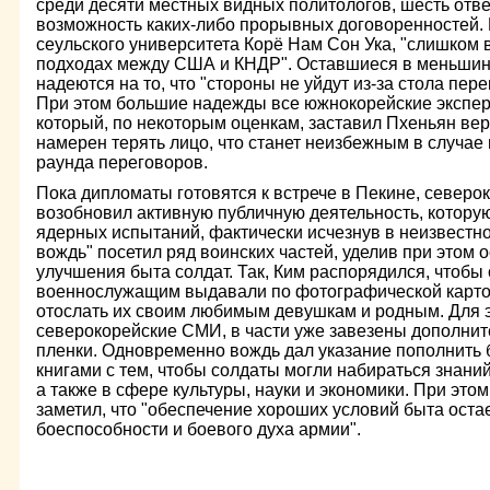
среди десяти местных видных политологов, шесть ответ
возможность каких-либо прорывных договоренностей.
сеульского университета Корё Нам Сон Ука, "слишком 
подходах между США и КНДР". Оставшиеся в меньшин
надеются на то, что "стороны не уйдут из-за стола пер
При этом большие надежды все южнокорейские эксперт
который, по некоторым оценкам, заставил Пхеньян верн
намерен терять лицо, что станет неизбежным в случа
раунда переговоров.
Пока дипломаты готовятся к встрече в Пекине, северо
возобновил активную публичную деятельность, которую
ядерных испытаний, фактически исчезнув в неизвестн
вождь" посетил ряд воинских частей, уделив при этом
улучшения быта солдат. Так, Ким распорядился, чтоб
военнослужащим выдавали по фотографической карточк
отослать их своим любимым девушкам и родным. Для э
северокорейские СМИ, в части уже завезены дополни
пленки. Одновременно вождь дал указание пополнить
книгами с тем, чтобы солдаты могли набираться знаний
а также в сфере культуры, науки и экономики. При это
заметил, что "обеспечение хороших условий быта оста
боеспособности и боевого духа армии".