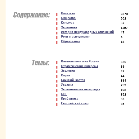
Политика
3878
Общество
502
Культура
57
Экономика
1107
История международных отношений
47
Речи и выступления
4
Образование
18
Внешняя политика России
326
Стратегические интересы
39
Экология
37
Корея
44
Ближний Восток
394
Украина
259
Экономическая интеграция
108
СНГ
352
Прибалтика
96
Европейский союз
85