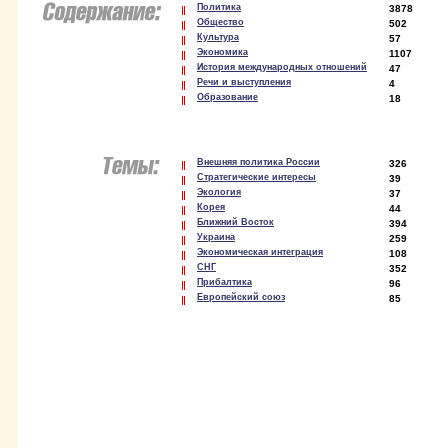
Политика
3878
Общество
502
Культура
57
Экономика
1107
История международных отношений
47
Речи и выступления
4
Образование
18
Внешняя политика России
326
Стратегические интересы
39
Экология
37
Корея
44
Ближний Восток
394
Украина
259
Экономическая интеграция
108
СНГ
352
Прибалтика
96
Европейский союз
85