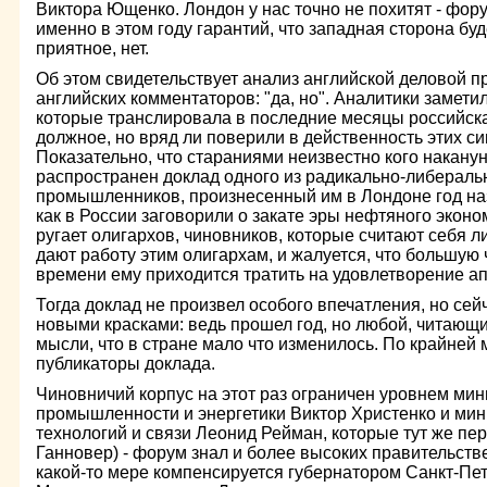
Виктора Ющенко. Лондон у нас точно не похитят - фору
именно в этом году гарантий, что западная сторона буд
приятное, нет.
Об этом свидетельствует анализ английской деловой 
английских комментаторов: "да, но". Аналитики замети
которые транслировала в последние месяцы российская
должное, но вряд ли поверили в действенность этих си
Показательно, что стараниями неизвестно кого накану
распространен доклад одного из радикально-либераль
промышленников, произнесенный им в Лондоне год наза
как в России заговорили о закате эры нефтяного эконо
ругает олигархов, чиновников, которые считают себя 
дают работу этим олигархам, и жалуется, что большую 
времени ему приходится тратить на удовлетворение ап
Тогда доклад не произвел особого впечатления, но сейч
новыми красками: ведь прошел год, но любой, читающий
мысли, что в стране мало что изменилось. По крайней 
публикаторы доклада.
Чиновничий корпус на этот раз ограничен уровнем мин
промышленности и энергетики Виктор Христенко и м
технологий и связи Леонид Рейман, которые тут же пе
Ганновер) - форум знал и более высоких правительстве
какой-то мере компенсируется губернатором Санкт-Пе