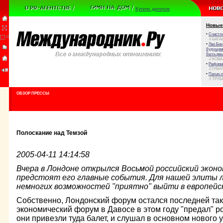
Куплю диплом
Новые
•
Счастли
// БАТА
•
Лео Бок
будущем 
быть реш
// КОВ
•
Реформа
// ГРИ
•
Палач 
// ТРУ
ОБЗОР ПРЕССЫ
Полоскание над Темзой
2005-04-11 14:14:58
Вчера в Лондоне открылся Восьмой российский эконо
предстоят его главные события. Для нашей элиты ло
немногих возможностей "приятно" выйти в европейс
Собственно, Лондонский форум остался последней та
экономический форум в Давосе в этом году "предал" ро
они привезли туда балет, и слушал в основном нового 