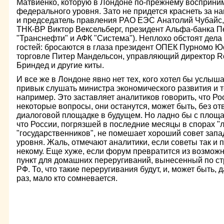
Матвиенко, которую в Лондоне по-прежнему восприни
федерального уровня. Зато не придется краснеть за на
и председатель правления РАО ЕЭС Анатолий Чубайс,
ТНК-ВР Виктор Вексельберг, президент Альфа-банка П
"Транснефти" и АФК "Система"). Неплохо обстоят дела
гостей: бросаются в глаза президент ОПЕК Пурномо Ю
торговле Питер Мандельсон, управляющий директор Ro
Бриндед и другие киты.
И все же в Лондоне явно нет тех, кого хотел бы услыша
привык слушать министра экономического развития и 
например. Это заставляет аналитиков говорить, что Ро
некоторые вопросы, они останутся, может быть, без отв
диалоговой площадке в будущем. Но ладно бы с площа
что России, погрязшей в последние месяцы в спорах "
"государственников", не помешает хороший совет зап
уровня. Жаль, отмечают аналитики, если советы так и п
некому. Еще хуже, если форум превратится из возможн
пункт для домашних переругиваний, вынесенный по ст
РФ. То, что такие переругивания будут, и, может быть,
раз, мало кто сомневается.