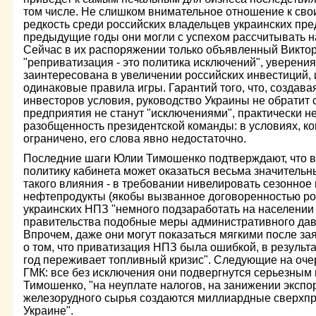
том числе. Не слишком внимательное отношение к свои
редкость среди российских владельцев украинских пре
предыдущие годы они могли с успехом рассчитывать н
Сейчас в их распоряжении только объявленный Викто
"реприватизация - это политика исключений", уверения
заинтересована в увеличении российских инвестиций, 
одинаковые правила игры. Гарантий того, что, создава
инвесторов условия, руководство Украины не обратит с
предприятия не станут "исключениями", практически не
разобщенность президентской команды: в условиях, к
ограничено, его слова явно недостаточно.
Последние шаги Юлии Тимошенко подтверждают, что в
политику кабинета может оказаться весьма значитель
такого влияния - в требовании нивелировать сезонно
нефтепродукты (якобы вызванное договоренностью ро
украинских НПЗ "немного подзаработать на населении 
правительства подобные меры административного да
Впрочем, даже они могут показаться мягкими после 
о том, что приватизация НПЗ была ошибкой, в результ
год переживает топливный кризис". Следующие на оче
ГМК: все без исключения они подвергнутся серьезным
Тимошенко, "на неуплате налогов, на занижении экспо
железорудного сырья создаются миллиардные сверхпр
Украине".