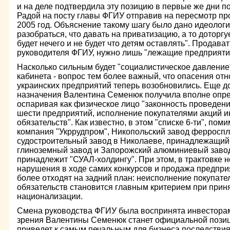
и на деле подтвердила эту позицию в первые же дни 
Радой на посту главы ФГИУ отправив на пересмотр пр
2005 год. Объяснение такому шагу было дано идеолог
разобраться, что давать на приватизацию, а то доторгу
будет нечего и не будет что детям оставлять". Продава
руководителя ФГИУ, нужно лишь "лежащие предприяти
Насколько сильным будет "социалистическое давление"
кабинета - вопрос тем более важный, что опасения от
украинских предприятий теперь возобновились. Еще д
назначения Валентина Семенюк получила вполне опре
оспаривая как физическое лицо "законность проведен
шести предприятий, исполнение покупателями акций 
обязательств". Как известно, в этом "списке 6-ти", пом
компания "Укррудпром", Никопольский завод ферросп
судостроительный завод в Николаеве, принадлежащий
глиноземный завод и Запорожский алюминиевый завод,
принадлежит "СУАЛ-холдингу". При этом, в трактовке 
нарушения в ходе самих конкурсов и продажа предпри
более отходят на задний план: неисполнение покупат
обязательств становится главным критерием при при
национализации.
Cмена руководства ФГИУ была воспринята инвесторами
зрения Валентины Семенюк станет официальной позици
приведет к самым печальным для бизнеса последствиям