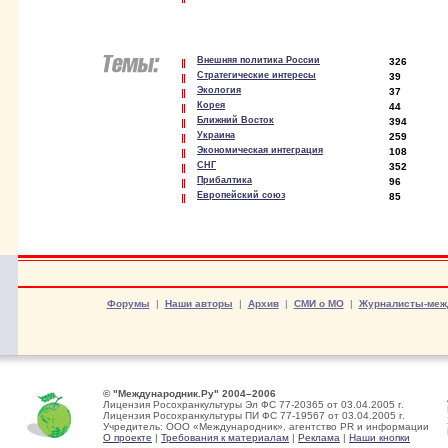
Внешняя политика России
326
Стратегические интересы
39
Экология
37
Корея
44
Ближний Восток
394
Украина
259
Экономическая интеграция
108
СНГ
352
Прибалтика
96
Европейский союз
85
Форумы
|
Наши авторы
|
Архив
|
СМИ о МО
|
Журналисты-меж
© "Международник.Ру" 2004–2006
Лицензия Росохранкультуры Эл ФС 77-20365 от 03.04.2005 г.
Лицензия Росохранкультуры ПИ ФС 77-19567 от 03.04.2005 г.
Учредитель: ООО «Международник», агентство PR и информации
О проекте
|
Требования к материалам
|
Реклама
|
Наши кнопки