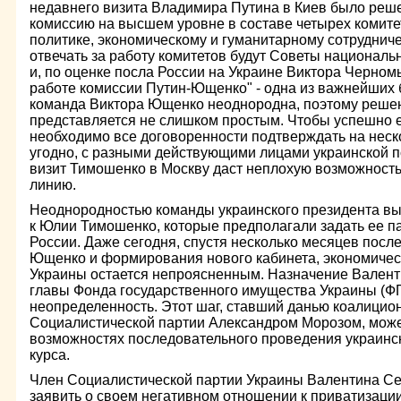
недавнего визита Владимира Путина в Киев было реш
комиссию на высшем уровне в составе четырех комите
политике, экономическому и гуманитарному сотрудниче
отвечать за работу комитетов будут Советы национальн
и, по оценке посла России на Украине Виктора Черном
работе комиссии Путин-Ющенко" - одна из важнейших
команда Виктора Ющенко неоднородна, поэтому решен
представляется не слишком простым. Чтобы успешно е
необходимо все договоренности подтверждать на неско
угодно, с разными действующими лицами украинской п
визит Тимошенко в Москву даст неплохую возможност
линию.
Неоднородностью команды украинского президента вы
к Юлии Тимошенко, которые предполагали задать ее п
России. Даже сегодня, спустя несколько месяцев посл
Ющенко и формирования нового кабинета, экономичес
Украины остается непроясненным. Назначение Вален
главы Фонда государственного имущества Украины (ФГ
неопределенность. Этот шаг, ставший данью коалици
Социалистической партии Александром Морозом, может
возможностях последовательного проведения украинс
курса.
Член Социалистической партии Украины Валентина Сем
заявить о своем негативном отношении к приватизаци