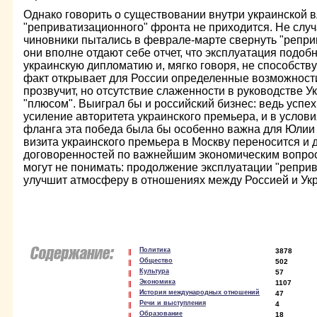
Однако говорить о существовании внутри украинской в
"реприватизационного" фронта не приходится. Не слу
чиновники пытались в феврале-марте свернуть "репри
они вполне отдают себе отчет, что эксплуатация подоб
украинскую дипломатию и, мягко говоря, не способству
факт открывает для России определенные возможности 
прозвучит, но отсутствие слаженности в руководстве У
"плюсом". Выиграл бы и российский бизнес: ведь успе
усиление авторитета украинского премьера, и в услови
фланга эта победа была бы особенно важна для Юлии
визита украинского премьера в Москву переносится и
договоренностей по важнейшим экономическим вопрос
могут не понимать: продолжение эксплуатации "репри
улучшит атмосферу в отношениях между Россией и Ук
Политика
3878
Общество
502
Культура
57
Экономика
1107
История международных отношений
47
Речи и выступления
4
Образование
18