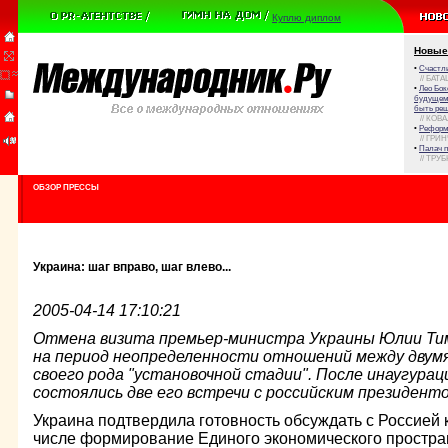
Куплю диплом
Новые
•
Счастли
// БАТА
•
Лео Бок
будущем 
быть реш
// КОВ
•
Реформа
// ГРИ
•
Палач 
// ТРУ
ОБЗОР ПРЕССЫ
Украина: шаг вправо, шаг влево...
2005-04-14 17:10:21
Отмена визита премьер-министра Украины Юлии Тим
на период неопределенности отношений между двумя
своего рода "установочной стадии". После инаугур
состоялись две его встречи с российским президент
Украина подтвердила готовность обсуждать с Россией
числе формирование Единого экономического простран