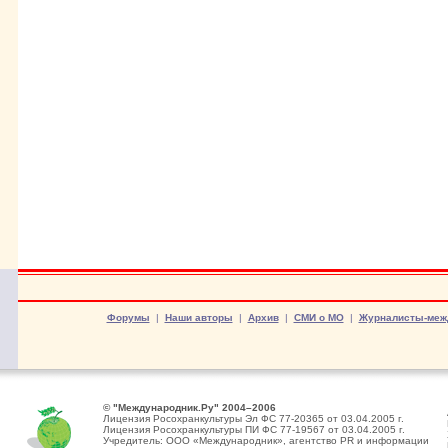
Форумы
|
Наши авторы
|
Архив
|
СМИ о МО
|
Журналисты-меж
© "Международник.Ру" 2004–2006
Лицензия Росохранкультуры Эл ФС 77-20365 от 03.04.2005 г.
Лицензия Росохранкультуры ПИ ФС 77-19567 от 03.04.2005 г.
Учредитель: ООО «Международник», агентство PR и информации