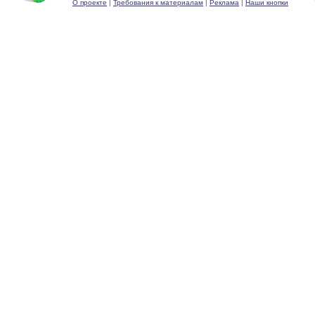
О проекте
|
Требования к материалам
|
Реклама
|
Наши кнопки