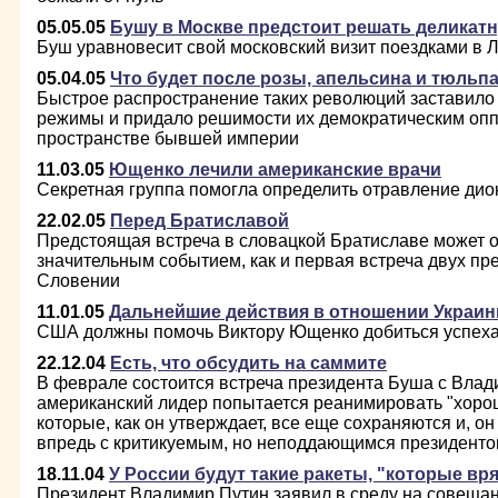
05.05.05
Бушу в Москве предстоит решать деликат
Буш уравновесит свой московский визит поездками в 
05.04.05
Что будет после розы, апельсина и тюльп
Быстрое распространение таких революций заставило 
режимы и придало решимости их демократическим оп
пространстве бывшей империи
11.03.05
Ющенко лечили американские врачи
Секретная группа помогла определить отравление ди
22.02.05
Перед Братиславой
Предстоящая встреча в словацкой Братиславе может о
значительным событием, как и первая встреча двух пр
Словении
11.01.05
Дальнейшие действия в отношении Украи
США должны помочь Виктору Ющенко добиться успеха 
22.12.04
Есть, что обсудить на саммите
В феврале состоится встреча президента Буша с Влад
американский лидер попытается реанимировать "хоро
которые, как он утверждает, все еще сохраняются и, он
впредь с критикуемым, но неподдающимся президенто
18.11.04
У России будут такие ракеты, "которые вря
Президент Владимир Путин заявил в среду на совеща