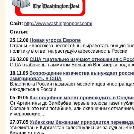
Сайт:
http://www.washingtonpost.com/
Статьи:
25.12.06
Новая угроза Европе
Страны Евросоюза неспособны выработать общую энер
политику в ответ на растущую агрессивность России
26.02.06
США тщательно изучают отношения с Рос
США озабочены саммитом Большой Восьмерки под пр
18.11.05
Возрождение казачества вынуждает росси
эмигрировать в США
Власти юга России называют месхетинцев иностранца
находиться в России
05.09.05
Как подобное может происходить в Соед
От Аргентины до Зимбабве первые полосы газет публи
Орлеана: это или погибшие, или охваченных отчаянием
и чернокожие...
27.07.05
Узбекским беженцам приходится пережид
Узбекистан и Киргизстан схлестнулись из-за судьбы 45
бежали от пуль