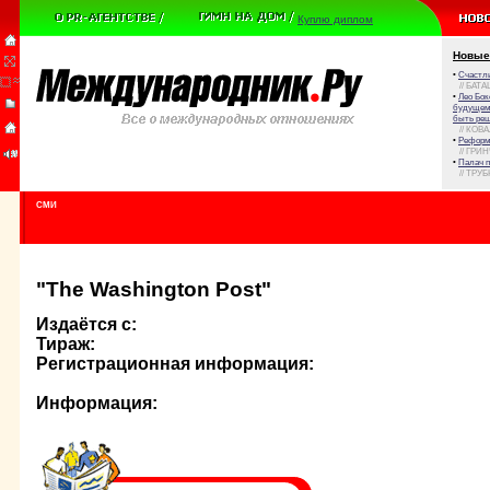
Куплю диплом
Новые
•
Счастли
// БАТА
•
Лео Бок
будущем 
быть реш
// КОВ
•
Реформа
// ГРИ
•
Палач 
// ТРУ
СМИ
"The Washington Post"
Издаётся с:
Тираж:
Регистрационная информация:
Информация: