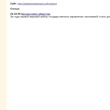
Сайт:
http://www.kommersant.ru/k-money
Статьи:
24.10.05
Бескассовое общество
За годы первой мировой войны государственное управление экономикой стало 