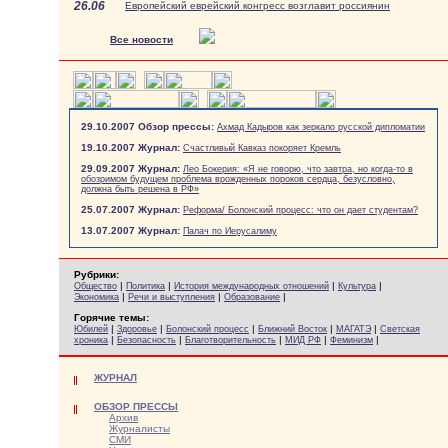
26.06
Европейский еврейский конгресс возглавит россиянин
Все новости
29.10.2007 Обзор прессы:
Ахмад Кадыров как зеркало русской дипломатии
19.10.2007 Журнал:
Счастливый Кавказ покоряет Кремль
29.09.2007 Журнал:
Лео Бокерия: «Я не говорю, что завтра, но когда-то в
обозримом будущем проблема врожденных пороков сердца, безусловно,
должна быть решена в РФ»
25.07.2007 Журнал:
Реформа/ Болонский процесс: что он дает студентам?
13.07.2007 Журнал:
Палач по Иерусалиму
Рубрики:
|
|
|
|
Общество
Политика
История международных отношений
Культура
|
|
|
Экономика
Речи и выступления
Образование
Горячие темы:
|
|
|
|
|
Юбилей
Здоровье
Болонский процесс
Ближний Восток
МАГАТЭ
Светская
|
|
|
|
|
хроника
Безопасность
Благотворительность
МИД РФ
Феминизм
ЖУРНАЛ
ОБЗОР ПРЕССЫ
Архив
Журналисты
СМИ