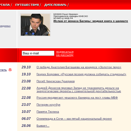
БЕККИН Ренат Ирикович
Преподаватель кафедры ЮНЕСКО
МГИМО (у) МИД РФ
Ислам от монаха Багиры: модная книга о шариате
врожденных
подписаться
на рассылку
29.10
О победе Анатолия Баташева на конкурсе «Золотое перо»
тать
19.10
Генрих Боровик: «Русская поэзия должна собирать стадионы!»
23.08
Погиб Чингисхан Гуцериев
22.08
Андрей Денисов призвал Запад не транжирить деньги на
энергетические проекты с сомнительной рентабельностью
22.08
Россия продвигает чешского банкира на пост главы МВФ
23.07
Потерян ноутбук
10.07
Памяти Тюлина
06.07
Олимпиада в Сочи – как пятый национальный проект
28.06
Бывает...