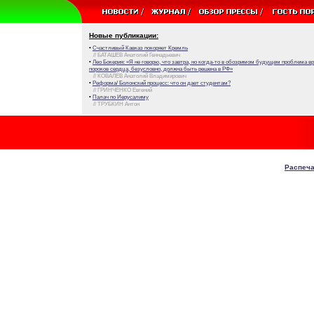
Новые публикации:
•
Счастливый Кавказ покоряет Кремль
// БАТАШЕВ Анатолий Геннадьевич
•
Лео Бокерия: «Я не говорю, что завтра, но когда-то в обозримом будущем проблема 
пороков сердца, безусловно, должна быть решена в РФ»
// КОВАЛЕВ Анатолий Владимирович
•
Реформа/ Болонский процесс: что он дает студентам?
// ГРИНЧЕНКО Евгений
•
Палач по Иерусалиму
// ТРУБКИН Антон
Распеча