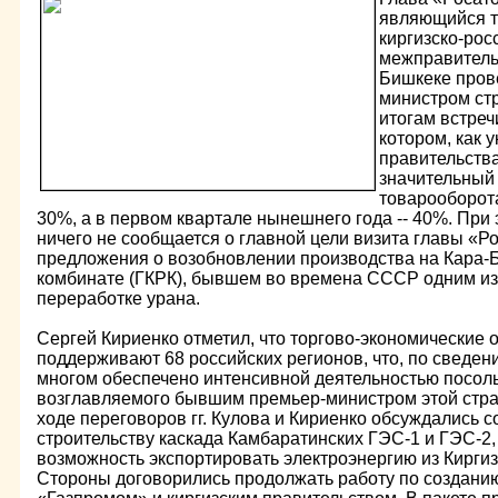
являющийся т
киргизско-рос
межправитель
Бишкеке пров
министром ст
итогам встреч
котором, как 
правительства
значительный
товарооборота
30%, а в первом квартале нынешнего года -- 40%. При
ничего не сообщается о главной цели визита главы «Ро
предложения о возобновлении производства на Кара-
комбинате (ГКРК), бывшем во времена СССР одним из
переработке урана.
Сергей Кириенко отметил, что торгово-экономические 
поддерживают 68 российских регионов, что, по сведен
многом обеспечено интенсивной деятельностью посоль
возглавляемого бывшим премьер-министром этой стр
ходе переговоров гг. Кулова и Кириенко обсуждались 
строительству каскада Камбаратинских ГЭС-1 и ГЭС-2,
возможность экспортировать электроэнергию из Киргиз
Стороны договорились продолжать работу по создани