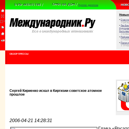
Куплю диплом
Новые
•
Счастли
// БАТА
•
Лео Бок
будущем 
быть реш
// КОВ
•
Реформа
// ГРИ
•
Палач 
// ТРУ
ОБЗОР ПРЕССЫ
Сергей Кириенко искал в Киргизии советское атомное
прошлое
2006-04-21 14:28:31
Глава «Росат