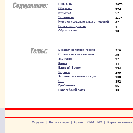
Политика
3878
Общество
502
Культура
57
Экономика
1107
История международных отношений
47
Речи и выступления
4
Образование
18
Внешняя политика России
326
Стратегические интересы
39
Экология
37
Корея
44
Ближний Восток
394
Украина
259
Экономическая интеграция
108
СНГ
352
Прибалтика
96
Европейский союз
85
Форумы
|
Наши авторы
|
Архив
|
СМИ о МО
|
Журналисты-меж