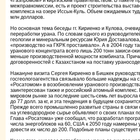
«Газпромом» и киргизским правительством. В пакете 
межправкомиссии, есть и проект строительства выстав
комплекса на озере Иссык-Куль. Объем ожидаемых туд
млн долларов.
Но основная тема беседы гг. Кириенко и Кулова, очев
переработки урана. По словам одного из руководителей
геологии и минеральным ресурсам Юрия Доставалова, 
«производство на ГКРК простаивало». А в 2004 году т
уранового концентрата всего лишь 200 тонн закиси-оки
меньше производственной мощности комбината. Причин
договоренностей с Казахстаном на поставку ураносод
Накануне визита Сергея Кириенко в Бишкек руководств
госгеологоагентства связывало большие надежды на с
«Росатомом» в возобновлении уранового производства
заинтересован также и российский атомный комплекс.
мировом рынке за последние шесть-семь лет выросла бо
до 77 долл. за кг, и эта тенденция в будущем сохранит
Прежде всего промышленно развитые страны в связи 
на углеводородное сырье объявляют о своих планах п
Глава «Росатома» уже сообщал, что разработал прогр
числа энергоблоков на 60, США к 2050 году намерены 
довести их число до 200. Подобные планы существует 