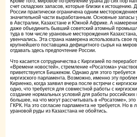
Кроме того, мировое потребление урана до сих пор на
счет складских запасов, которые близки к истощению.
России практически ограничена одним месторождением
значительной части выработанным. Основные запасы 
в Австралии, Казахстане и Южной Африке. А намерени
даже объединить бывший советский атомный промышл
туда в том числе урановые месторождения Казахстана
увенчались. Эта страна намерена использовать свое 
крупнейшего поставщика дефицитного сырья на миров
отдавать здесь предпочтение России.
Что касается сотрудничества с Киргизией по переработ
«Времени новостей», стремление «Росатома» участво
приветствуется Бишкеком. Однако для этого требуется
киргизского парламента. Возможно, именно эту пробле
Кириенко, когда заявил вчера после встречи с киргизс
одно, что требуется для совместной работы с киргизски
создание нормальных условий для работы российских 
большее, на что могут рассчитывать в «Росатоме», это
ГКРК. На это согласие парламента не требуется. Но в 
урановой руды из Казахстана не обойтись.