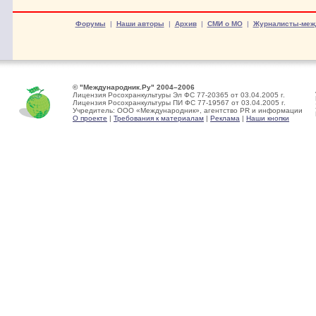
Форумы
|
Наши авторы
|
Архив
|
СМИ о МО
|
Журналисты-меж
© "Международник.Ру" 2004–2006
Лицензия Росохранкультуры Эл ФС 77-20365 от 03.04.2005 г.
Лицензия Росохранкультуры ПИ ФС 77-19567 от 03.04.2005 г.
Учредитель: ООО «Международник», агентство PR и информации
О проекте
|
Требования к материалам
|
Реклама
|
Наши кнопки