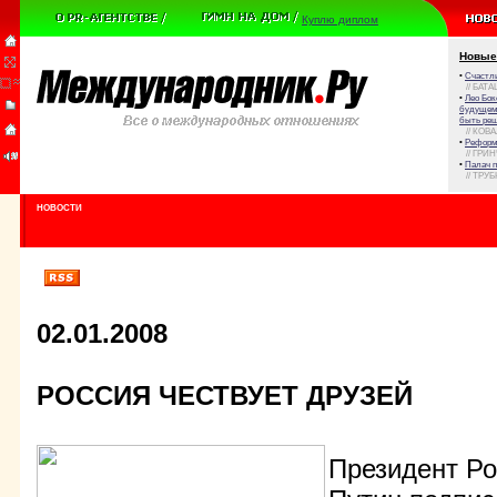
Куплю диплом
Новые
•
Счастли
// БАТА
•
Лео Бок
будущем 
быть реш
// КОВ
•
Реформа
// ГРИ
•
Палач 
// ТРУ
НОВОСТИ
02.01.2008
РОССИЯ ЧЕСТВУЕТ ДРУЗЕЙ
Президент Р