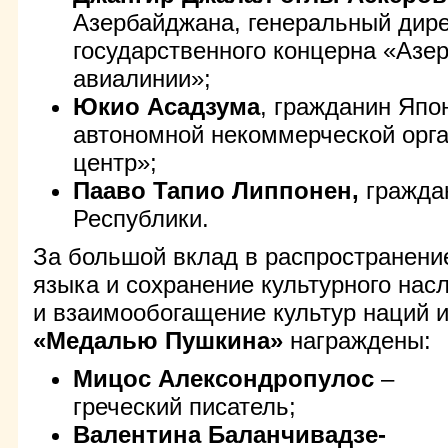
Азербайджана, генеральный дир
государственного концерна «Азе
авиалинии»;
Юкио Асадзума
, гражданин Япо
автономной некоммерческой орг
центр»;
Пааво Тапио Липпонен,
гражда
Республики.
За большой вклад в распространение
языка и сохранение культурного нас
и взаимообогащение культур наций 
«Медалью Пушкина»
награждены:
Мицос Алексондропулос
–
греческий писатель;
Валентина Баланчивадзе-