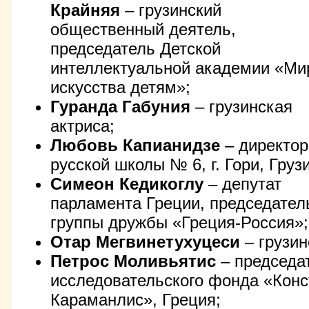
Крайняя
– грузинский
общественный деятель,
председатель Детской
интеллектуальной академии «Ми
искусства детям»;
Гуранда Габуния
– грузинская
актриса;
Любовь Капианидзе
– директор
русской школы №
6, г
. Гори, Груз
Симеон Кедикоглу
– депутат
парламента Греции, председател
группы дружбы «Греция-Россия»;
Отар Мегвинетухуцеси
– грузин
Петрос Моливьятис
– председа
исследовательского фонда «Конс
Караманлис», Греция;