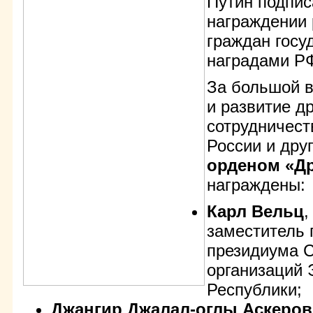
Путин подпис
награждении 
граждан госу
наградами Р
За большой в
и развитие д
сотрудничес
России и дру
орденом «Д
награждены:
Карл Вельц
,
заместитель 
президиума С
организаций 
Республики;
Джангир Джалал-оглы Аскеров