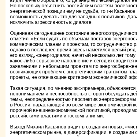
видит ничего хорошего, когда энергетический диалог в
Но поскольку объяснить российским властям полезнос
энергетической позиции ему не судьба, то г-н Касьянов
возможность сделать это для западных политиков. Давая
исключить агрессивность в диалоге.
Оценивая сегодняшнее состояние энергосотрудничеств
отметил: «Если судить по объемам поставок энергоно
коммерческим планам и проектам, то сотрудничество 
однако в последнее время здесь наметился целый ряд
его взгляд, «энергодиалог, начатый несколько лет тому
какое-либо серьезное наполнение и сегодня сводится
заявлениям и небольшим проектам по энергосбережен
возникающих проблем с энергетическим транзитом пл
проекты, не отвечающие критериям экономической эф
Такая ситуация, по мнению экс-премьера, объясняетс
непониманием и неспособностью сторон обсуждать де
темы, неопределенностью перспектив энергореформы 
в России, нарастающей во всем мире экономической к
порочной внешнеэкономической политикой, проводимо
российскими властями и госкомпаниями.
Выход Михаил Касьянов видит в создании новых, «чис
энергетическом рынке, в диверсификации, в создании