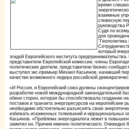
время слишко
энергетическо
взаимные упр
словесную пе
руководства Р
Судя по всему
для проведен
"Геополитика 
Сотрудничест
который вчер
эгидой Европейского института предпринимательства.
представители Европейской комиссии, члены Европар
политические деятели, представители бизнес-сообщест
выступил экс-премьер Михаил Касьянов, начавший пер
качестве возможного лидера российской демократичес
«И Россия, и Европейский союз должны сконцентриров
разработке новой международной законодательной ба
обеих сторон, которая бы способствовала созданию 
поставок и транзита энергоресурсов на европейские р
необходимо обстоятельно разъяснять свою энергетичес
избежать искаженных толкований и иррациональных опа
Касьянов. «Проблема энергодиалога лежит в повышени
заметил он. Причем именно политического. Очевидно б