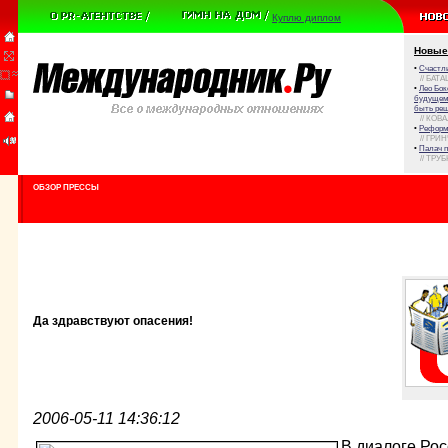
Куплю диплом
Новые
•
Счастли
// БАТА
•
Лео Бок
будущем 
быть реш
// КОВ
•
Реформа
// ГРИ
•
Палач 
// ТРУ
ОБЗОР ПРЕССЫ
Да здравствуют опасения!
2006-05-11 14:36:12
В диалоге Ро