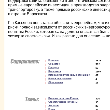
поддержки капиталовложений в энергетическом сектор
прямые европейские инвестиции в производство энерг
транспортировку, а также прямые российские инвести
в странах Евросоюза.
Г-н Касьянов попытался объяснить европейцам, что и
риски полной зависимости от российских энергоресурс
понятны России, которая сама должна опасаться быть
экспорта своего сырья. И как раз эти два опасения -- 
Политика
3878
Общество
502
Культура
57
Экономика
1107
История международных отношений
47
Речи и выступления
4
Образование
18
Внешняя политика России
326
Стратегические интересы
39
Экология
37
Корея
44