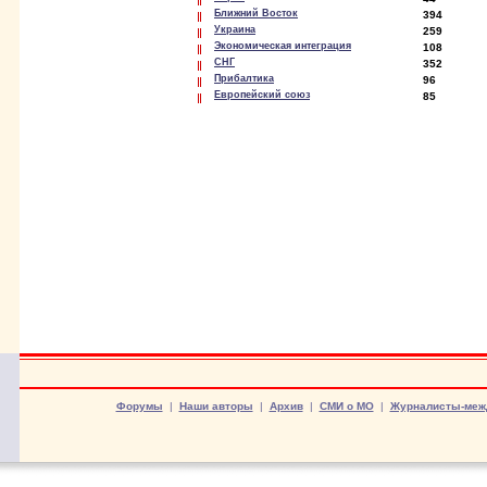
Ближний Восток
394
Украина
259
Экономическая интеграция
108
СНГ
352
Прибалтика
96
Европейский союз
85
Форумы
|
Наши авторы
|
Архив
|
СМИ о МО
|
Журналисты-меж