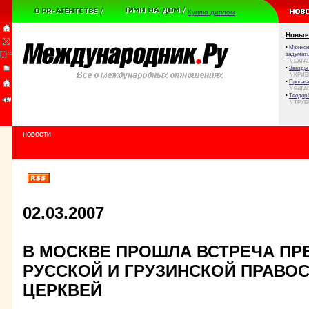
Куплю диплом
Новые
•
Мюнхенс
задумат
// БАТА
•
Звезды 
// КРИ
•
Пропага
// БАТА
•
Теодор 
// ТРУ
НОВОСТИ
02.03.2007
В МОСКВЕ ПРОШЛА ВСТРЕЧА ПР
РУССКОЙ И ГРУЗИНСКОЙ ПРАВО
ЦЕРКВЕЙ