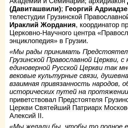
Академии и Семинарии; архидиакон
(Давиташвили)
;
Георгий Адриадзе
телестудии Грузинской Православно
Ираклий Жордания
, координатор п
Церковно-Научного центра «Правос
энциклопедия» в Грузии.
«Мы рады принимать Предстоятел
Грузинской Православной Церкви, с 
единоверной Русской Церкви так мн
вековые культурные связи, душевн
взаимная привязанность народов, 
исторических путей на протяжении
приветствовал Предстоятеля Грузин
Церкви Святейший Патриарх Московс
Алексий II.
«Мы желали бы, чтобы то полное е