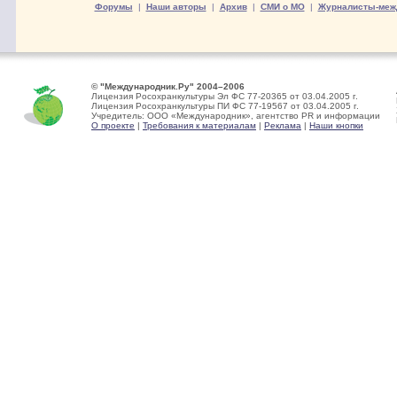
Форумы
|
Наши авторы
|
Архив
|
СМИ о МО
|
Журналисты-меж
© "Международник.Ру" 2004–2006
Лицензия Росохранкультуры Эл ФС 77-20365 от 03.04.2005 г.
Лицензия Росохранкультуры ПИ ФС 77-19567 от 03.04.2005 г.
Учредитель: ООО «Международник», агентство PR и информации
О проекте
|
Требования к материалам
|
Реклама
|
Наши кнопки