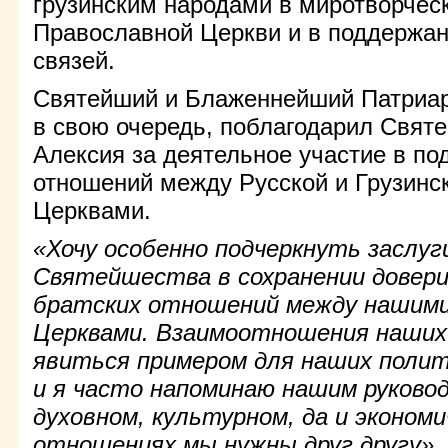
грузинским народами в миротворчес
Православной Церкви и в поддержан
связей.
Святейший и Блаженнейший Патриар
в свою очередь, поблагодарил Свят
Алексия за деятельное участие в по
отношений между Русской и Грузин
Церквами.
«Хочу особенно подчеркнуть заслу
Святейшества в сохранении довер
братских отношений между нашими
Церквами. Взаимоотношения наших
явиться примером для наших полит
и я часто напоминаю нашим руково
духовном, культурном, да и эконом
отношениях мы нужны друг другу»
,