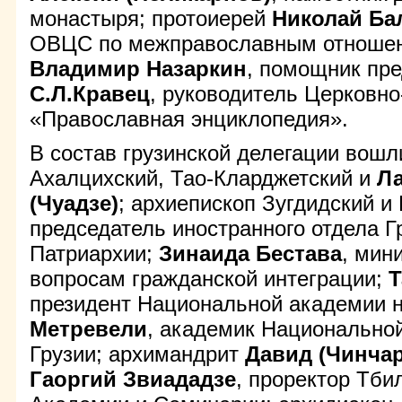
монастыря; протоиерей
Николай Ба
ОВЦС по межправославным отношен
Владимир Назаркин
, помощник пр
С.Л.Кравец
, руководитель Церковно
«Православная энциклопедия».
В состав грузинской делегации вошл
Ахалцихский, Тао-Кларджетский и
Л
(Чуадзе)
; архиепископ Зугдидский и
председатель иностранного отдела Г
Патриархии;
Зинаида Бестава
, мин
вопросам гражданской интеграции;
Т
президент Национальной академии н
Метревели
, академик Национально
Грузии; архимандрит
Давид (Чинча
Гаоргий Звиададзе
, проректор Тби