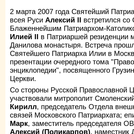
2 марта 2007 года Святейший Патри
всея Руси
Алексий II
встретился со
Блаженнейшим Патриархом-Католико
Илией II
в Патриаршей резиденции м
Данилова монастыря. Встреча прошл
Святейшего Патриарха Илии в Москв
презентации очередного тома "Прав
энциклопедии", посвященного Грузи
Церкви.
Со стороны Русской Православной Ц
участвовали митрополит Смоленский
Кирилл
, председатель Отдела внеш
связей Московского Патриархата; еп
Марк
, заместитель председателя О
Алексий (Поликарпов)
, наместник