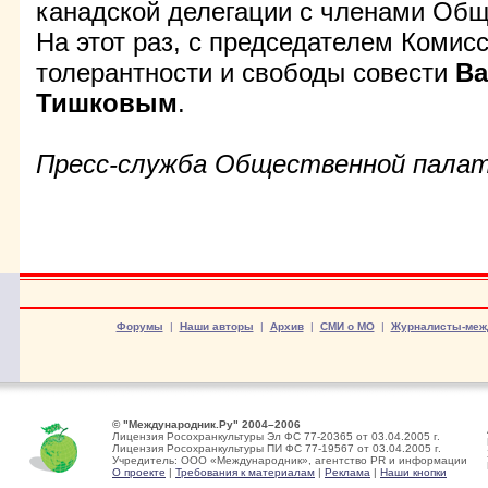
канадской делегации с членами Общ
На этот раз, с председателем Комис
толерантности и свободы совести
Ва
Тишковым
.
Пресс-служба Общественной пала
Форумы
|
Наши авторы
|
Архив
|
СМИ о МО
|
Журналисты-меж
© "Международник.Ру" 2004–2006
Лицензия Росохранкультуры Эл ФС 77-20365 от 03.04.2005 г.
Лицензия Росохранкультуры ПИ ФС 77-19567 от 03.04.2005 г.
Учредитель: ООО «Международник», агентство PR и информации
О проекте
|
Требования к материалам
|
Реклама
|
Наши кнопки