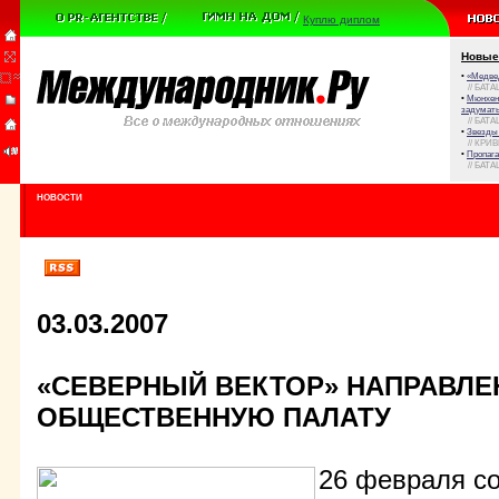
Куплю диплом
Новые
•
«Медве
// БАТА
•
Мюнхенс
задумат
// БАТА
•
Звезды 
// КРИ
•
Пропага
// БАТА
НОВОСТИ
03.03.2007
«СЕВЕРНЫЙ ВЕКТОР» НАПРАВЛЕ
ОБЩЕСТВЕННУЮ ПАЛАТУ
26 февраля со